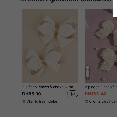
4
2 pièces Pinces à cheveux papillon ivoire, convient pour un usage quotidien
DH85.00
DH133.44
Clients très fidèles
Clients très fidè