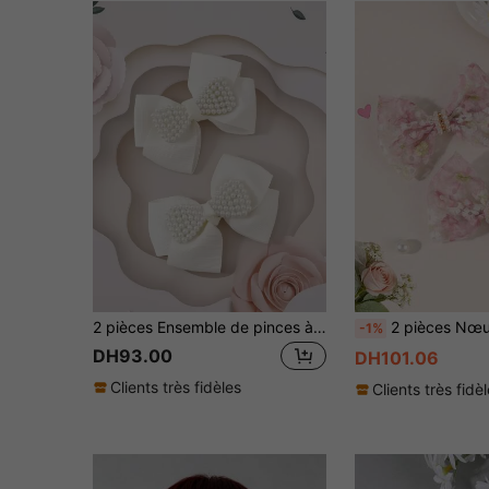
2 pièces Ensemble de pinces à cheveux de luxe avec perle en forme de cœur et nœud, pince latérale pour étudiante de plus de 14 ans, accessoires capillaires à l'atmosphère douce, polyvalents pour les jeunes filles
2 pièces Nœuds de cheveux en tulle rose pour filles, décoration de perles, strass et broderie de marguerite, pinces croc
-1%
DH93.00
DH101.06
Clients très fidèles
Clients très fidè