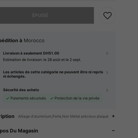
 ce produit est épuisé.
ÉPUISÉ
édition à
Morocco
Livraison à seulement DH51.00
Estimation de livraison:
le 28 août et le 2 sept.
Les articles de cette catégorie ne peuvent être ni repris
ni échangés.
Sécurité des achats
Paiements sécurisés
Protection de la vie privée
4.94
233
2.7K
iption
Alliage d'aluminium,Perle,Non Métal précieux plaqué
4.94
233
2.7K
opos Du Magasin