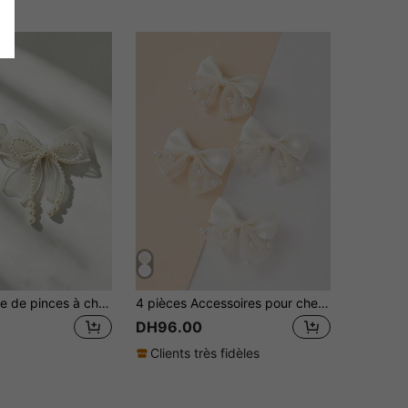
2pcs Ensemble de pinces à cheveux avec nœud en perles, pinces latérales délicates et féminines, accessoire de tête élégant, prise élastique et ferme, n'abîme pas les cheveux, convient aux étudiants pour un port quotidien
4 pièces Accessoires pour cheveux avec nœud de perle, plus de 14 pinces à cheveux minimalistes élégantes, polyvalentes pour les robes et les sweats
DH96.00
Clients très fidèles