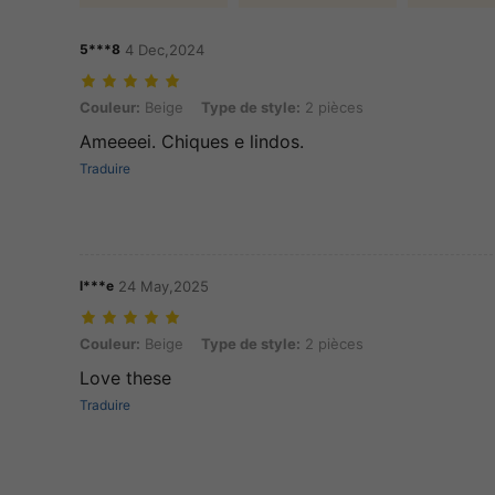
5***8
4 Dec,2024
Couleur: Beige, Type de style: 2 pièces
Couleur:
Beige
Type de style:
2 pièces
Ameeeei. Chiques e lindos.
Traduire
l***e
24 May,2025
Couleur: Beige, Type de style: 2 pièces
Couleur:
Beige
Type de style:
2 pièces
Love these
Traduire