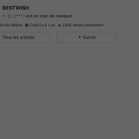
4.94
233
2.7K
BESTWISH
z***3
est en train de naviguer
4.94
233
2.7K
Evaluation
Articles
Suiveurs
ts très fidèles
Créé il y a 1 an
150K Vendu récemment
4.94
233
2.7K
Tous les articles
Suivre
4.94
233
2.7K
4.94
233
2.7K
4.94
233
2.7K
4.94
233
2.7K
4.94
233
2.7K