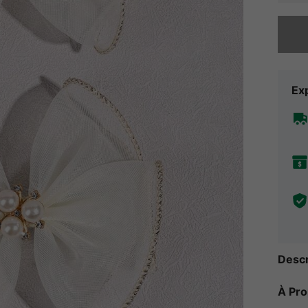
Désolés,
Exp
Descr
À Pr