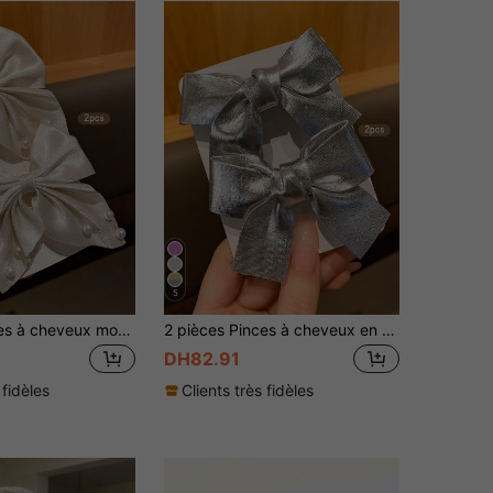
5
2 pièces Pinces à cheveux mode nœud papillon, accessoires cheveux style doux convenant pour un usage quotidien
2 pièces Pinces à cheveux en nœud papillon argenté, accessoires de coiffure et mignons pour un usage quotidien
DH82.91
 fidèles
Clients très fidèles