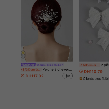
2 pièces Élégants nœuds de cheveux en perles pour femmes, pinc
Bridal Bling Studio
-1%
Derniers 2 jours
Peigne à cheveux latéral en fil d'argent avec perle rayonnante et cristal marquise, accessoires de cheveux de mariée pour mariée, mariage, enterrement de vie de jeune fille
-8%
Dernières 6 heures
DH110.79
DH117.02
Clients très fidè