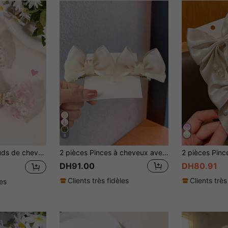
8
odiles, pinces à cheveux douces et sucrées pour usage quotidien, accessoires capillaires pour enfants
2 pièces Pinces à cheveux avec nœud papillon pour filles, accessoires de tête en mousseline fraîche (une légère différence de couleur peut se produire en raison de la variation du lot de tissu, ce qui est normal)
DH91.00
DH80.91
Clients très fidèles
Clients très
les