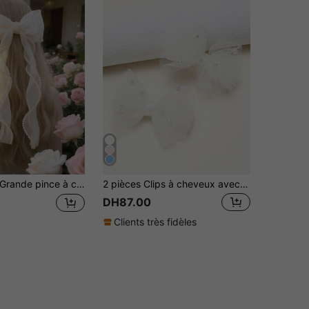
nde pince à cheveux avec nœud en perle pour femmes, grande pince à cheveux avec ruban en tulle beige et longue frange, accessoire de cheveux esthétique de dame vintage française convenant pour mariage, mariée, fête, port quotidien (Pince à cheveux avec nœud beige)
2 pièces Clips à cheveux avec nœud en maille de faux perles blanches, accessoires de cheveux style princesse mignons pour les filles, clips à cheveux pour fête pour adolescentes
DH87.00
Clients très fidèles