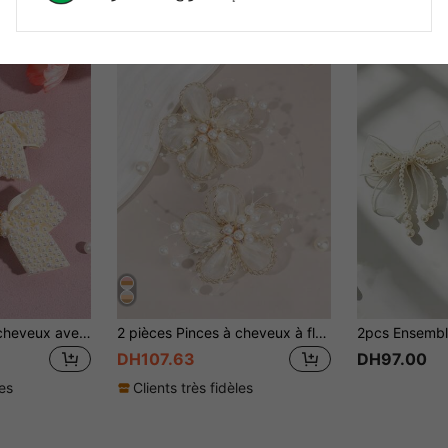
2 pièces Pinces à cheveux avec nœud de perle, pinces alligator crème, convient aux filles et aux adolescentes, idéal comme cadeau de fête et pour un port quotidien
2 pièces Pinces à cheveux à fleurs en mousseline de soie beige, pinces crocodile avec chaîne de perles, bordure dorée élégante. Accessoires capillaires pour filles, cadeau de fête, adolescentes
DH107.63
DH97.00
les
Clients très fidèles