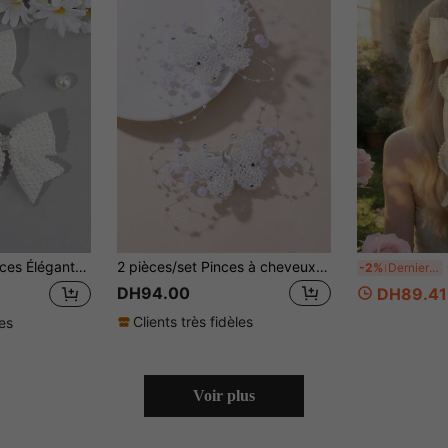
es à cheveux nœud en perles et strass scintillants, cadeaux de mariage, fête, vacances, barrettes nœud, accessoires pour cheveux pour femmes
2 pièces/set Pinces à cheveux blanches en forme de papillon, décoration quotidienne pour filles
Gra
-2%
Derniers 2 jours
DH94.00
DH89.41
Clients très fidèles
les
Voir plus