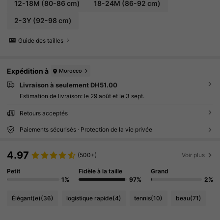
n, tenues d'automne pour enfants, vêtements
12-18M
(80-86 cm)
18-24M
(86-92 cm)
pour enfants/nourrissons, vêtements pour bé
bé garçon, ensembles décontractés pour béb
2-3Y
(92-98 cm)
é, tenue d'hiver pour bébé garçon, salopette e
n velours côtelé pour bébé garçon 6M-3T, en
semble salopette pour bébé garçon, grenouill
Guide des tailles
ère pour bébé garçon
Expédition à
Morocco
Livraison à seulement DH51.00
Estimation de livraison:
le 29 août et le 3 sept.
Retours acceptés
Paiements sécurisés · Protection de la vie privée
4.97
(500+)
Voir plus
Petit
Fidèle à la taille
Grand
1%
97%
2%
Élégant(e)
(36)
logistique rapide
(4)
tennis
(10)
beau
(71)