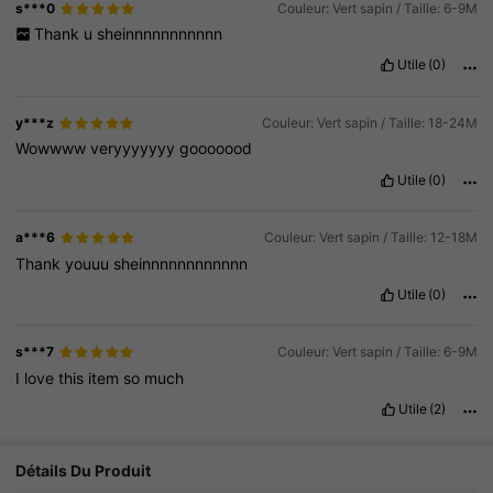
s***0
Couleur: Vert sapin / Taille: 6-9M
Thank
u
sheinnnnnnnnnnn
Utile
(0)
y***z
Couleur: Vert sapin / Taille: 18-24M
Wowwww
veryyyyyyy
gooooood
Utile
(0)
a***6
Couleur: Vert sapin / Taille: 12-18M
Thank
youuu
sheinnnnnnnnnnnn
Utile
(0)
s***7
Couleur: Vert sapin / Taille: 6-9M
I
love
this
item
so
much
Utile
(2)
Détails Du Produit