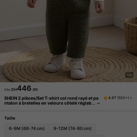
1/9
446
DH
.00
Dès
SHEIN 2 pièces/Set T-shirt col rond rayé et pa
4.97
(
500+
)
ntalon à bretelles en velours côtelé réglab
le pour bébé garçon, convient pour les dé
placements, l'école, les vacances, les sports,
l'automne, 6M-3T, vêtements pour enfants, v
Taille
êtements pour nourrissons, T-shirt, salopette
Cozy Pixies, ensemble de vêtements d'hiver p
6-9M
(68-74 cm)
9-12M
(74-80 cm)
our bébé garçon, ensembles pour bébé garço