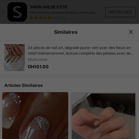
SHEIN-SOLDE D'ÉTÉ
×
INSTALLER
Découvrez les dernières tendances à bon prix.
(18,717)
Similaires
24 pièces de nail art, dégradé jaune-vert avec des fleurs en
relief tridimensionnel, texture complète des pétales avec des
étamines jaunes, ornements raffinés de feuilles vertes et
Multicolore
d'étoiles filantes, charme naturel frais et vif. Ongles à presser.
DH101.00
Articles Similaires