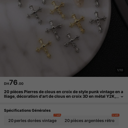
1/10
76
DH
.00
20 pièces Pierres de clous en croix de style punk vintage en a
lliage, décoration d'art de clous en croix 3D en métal Y2K,
accessoires de faux clous DIY haut de gamme et exquis,
charmes de clous
Spécifications Générales
7 left
6 left
20 perles dorées vintage
20 pièces argentées rétro