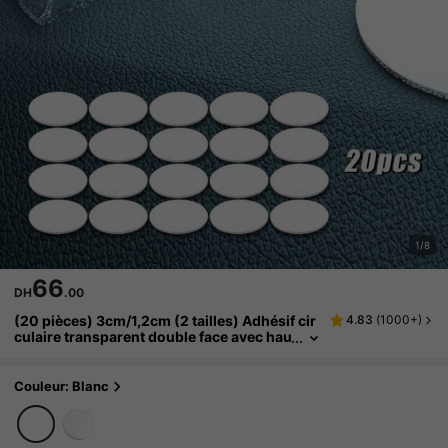
1/8
66
DH
.00
(20 pièces) 3cm/1,2cm (2 tailles) Adhésif cir
4.83
(
1000+
)
culaire transparent double face avec hau
te viscosité et sans trace de film, adhésif
double face en acrylique découpé, adhésif d
orsal, adhésif point rond en gros, célébratio
Couleur: Blanc
n de mariage (nettoyer la surface du matéria
u avant utilisation)