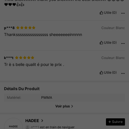
❤️❤️❤️👍👍
Utile
(0)
p***8
Couleur: Blanc
Thankssssssssssssssss
sheeeeeeeinnnnn
Utile
(0)
k***t
Couleur: Blanc
Tr
è
s
belle
qualit
é
pour
le
prix
.
Utile
(0)
Détails Du Produit
4.2K Suiveurs
4.90
Matériel:
PMMA
4.2K Suiveurs
4.90
Voir plus
4.2K Suiveurs
4.90
HADEE
Suivre
n***1
est en train de naviguer