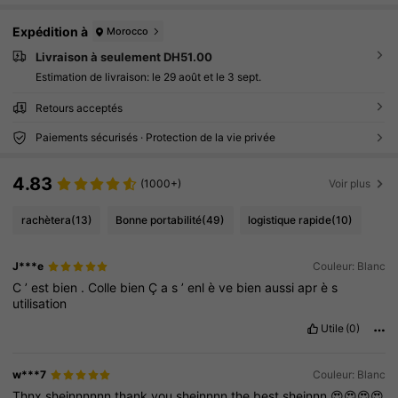
Expédition à
Morocco
Livraison à seulement DH51.00
Estimation de livraison:
le 29 août et le 3 sept.
Retours acceptés
Paiements sécurisés · Protection de la vie privée
4.83
(1000+)
Voir plus
rachètera
(13)
Bonne portabilité
(49)
logistique rapide
(10)
J***e
Couleur: Blanc
C
’
est
bien
.
Colle
bien
Ç
a
s
’
enl
è
ve
bien
aussi
apr
è
s
utilisation
Utile
(0)
w***7
Couleur: Blanc
Thnx
sheinnnnnn
thank
you
sheinnnn
the
best
sheinnn
😍😍😍😍