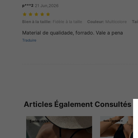
p***2
21 Jun,2026
Bien à la taille: Fidèle à la taille, Couleur: Multicolore, Taille: S
Bien à la taille:
Fidèle à la taille
Couleur:
Multicolore
Tai
Material de qualidade, forrado. Vale a pena
Traduire
Articles Également Consultés