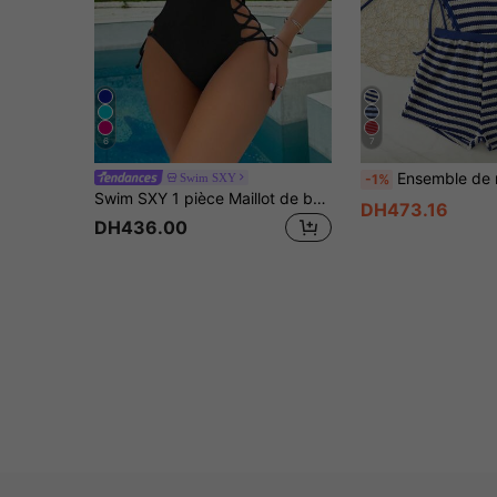
6
7
Ensemble de maillot de bain 3 pièces sexy pour femmes 2026, short de plage, adapté pour le pri
Swim SXY
-1%
Swim SXY 1 pièce Maillot de bain une pièce avec fines bretelles sexy pour femmes, convient pour les vacances
DH473.16
DH436.00