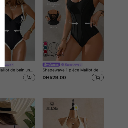
11
apewave
Shapewave
Shapewave Maillot de bain une pièce avec contrôle du ventre et découpe latérale pour femmes, push-up, amincissant, marron et beige
Shapewave 1 pièce Maillot de bain une-pièce monokini avec contrôle du ventre et push-up pour femmes, bleu foncé, élégant et décontracté pour le printemps/été, les vacances, la plage, les fêtes, les festivals de musique
DH529.00