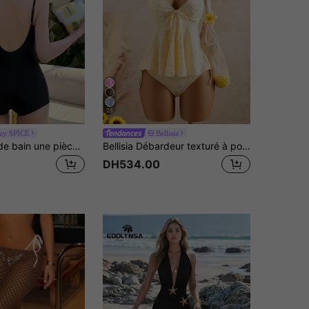
25
zy SPICE
Bellisia
DAZY Maillot de bain une pièce sexy noir pour femmes, tenue de plage d'été pour les vacances
Bellisia Débardeur texturé à pois décontracté pour vacances pour femmes, bikini jaune tankini, robe élégante pour tenue de plage pour femmes. Bikinis d'été 2026 pour femmes. Tenue de vacances d'été, de remise des diplômes, de mariage, de rentrée scolaire, de Pâques. Débardeur d'été décontracté mignon - style doux, romantique, campagnard. Texture tricotée, détail volant
DH534.00