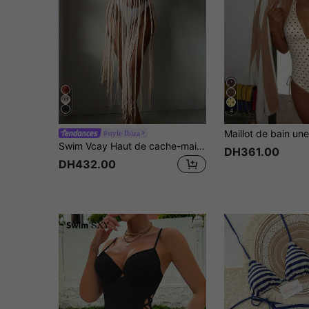
4
#style Ibiza
Swim Vcay Haut de cache-maillot à crochet à franges pour femmes à la plage en été, parfait pour les vacances à la plage
DH361.00
DH432.00