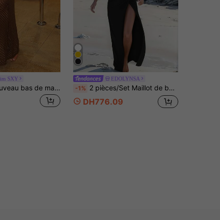
im SXY
EDOLYNSA
Swim SXY Nouveau bas de maillot de bain en tricot ajouré de couleur unie pour femmes
2 pièces/Set Maillot de bain d'été : Maillot de bain imprimé étoile de mer et jupe longue fendue noire pour vacances
-1%
DH776.09