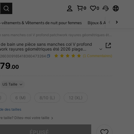
0
0
ouver. Press Enter to select.
-vêtements & Vêtements de nuit pour femmes
Bijoux & Accessoires pou
Maillot de bain une pièce sans manches col V profond patchwork rayures géométriques été 2026 plage vacances
t de bain une pièce sans manches col V profond
ork rayures géométriques été 2026 plage
ces
z260309165418360473264
(1 Commentaires)
79
.00
ICE AND AVAILABILITY
US Taille
)
6 (M)
8/10 (L)
12 (XL)
de des tailles
e taille? Dites-moi votre taille
 ce produit est épuisé.
ÉPUISÉ