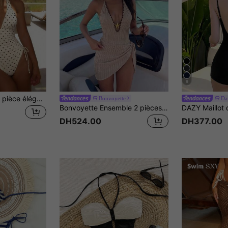
9
Maillot de bain une pièce élégant et sexy à pois marrons col en V, blanc, décontracté, pour plage, resort, fête de piscine, mode vacances printemps/été
Bonvoyette
Da
Bonvoyette Ensemble 2 pièces printemps/été : Top de bikini triangle sans armatures en jacquard tricoté avec encolure à lacets et liens dans le dos, et maillot de bain une pièce à coupe haute avec mini-jupe assortie. Tenue de villégiature élégante.
DH524.00
DH377.00