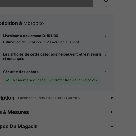
édition à
Morocco
Livraison à seulement DH51.00
Estimation de livraison:
le 29 août et le 3 sept.
Les articles de cette catégorie ne peuvent être ni repris
ni échangés.
Sécurité des achats
Paiements sécurisés
Protection de la vie privée
iption
Élasthanne,Polyester,Autres,Col en V
es & Mesures
4.86
71
1.5K
opos Du Magasin
4.86
71
1.5K