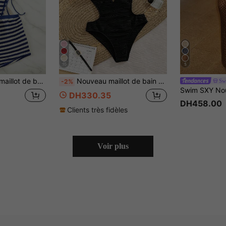
10
5
ntemps/été, tenue décontractée quotidienne, fêtes à la piscine, style vacances
Nouveau maillot de bain une pièce sexy dos nu style européen et américain, décontracté pour les vacances et la plage en été
Sw
-2%
DH330.35
DH458.00
Clients très fidèles
Voir plus