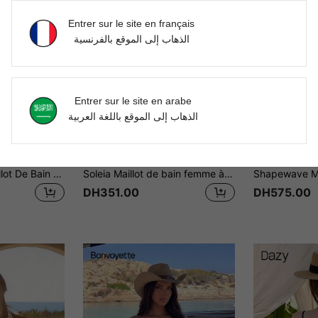
Entrer sur le site en français
الذهاب إلى الموقع بالفرنسية
Entrer sur le site en arabe
الذهاب إلى الموقع باللغة العربية
29
12
hoire
Soleia
Sh
Swim Lushoire Maillot De Bain Une Pièce Évidé Panel Bloc Couleur
Soleia Maillot de bain femme à col ras-du-cou avec nœud, motif rayé rétro bicolore, design avant creux en forme de goutte d'eau, sexy et à la mode
DH351.00
DH575.00