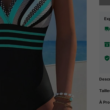
Exp
Descr
Taill
À Pr