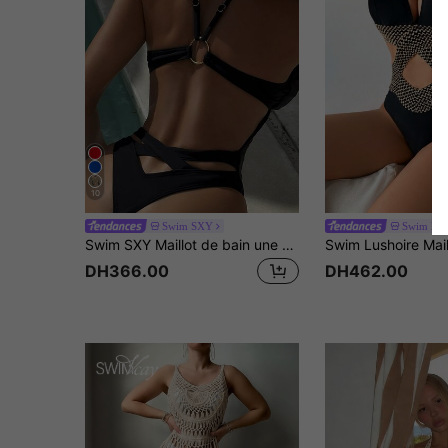
10
Swim SXY
Swim Lus
Swim SXY Maillot de bain une pièce, décolleté en V profond, bretelles fines, dos nu, ajouré, culotte tanga, convient pour la plage et l'été
DH366.00
DH462.00