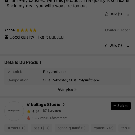
I
am
very
satisfied
with
this
product
.
The
quality
is
so
insane
.
Shein
my
dear
you
will
always
be
famous
Utile
(1)
s***4
Couleur: Tabac
Good
quality
i
like
it
👍🏼👍🏼👍🏼
Utile
(1)
Détails Du Produit
Matériel:
Polyuréthane
87 Suiveurs
4.54
Composition:
50% Polyester, 50% Polyuréthane
87 Suiveurs
4.54
Voir plus
87 Suiveurs
4.54
87 Suiveurs
4.54
VibeBags Studio
Suivre
87 Suiveurs
4.54
n***x
a suivi
Il y a 1 jour
1.3K Vendu récemment
87 Suiveurs
4.54
si cool (10)
beau (10)
bonne qualité (9)
cadeaux (8)
tenues d
87 Suiveurs
4.54