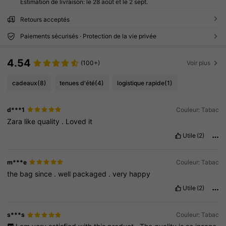
Estimation de livraison:
le 28 août et le 2 sept.
Retours acceptés
Paiements sécurisés · Protection de la vie privée
4.54
(100+)
Voir plus
cadeaux
(8)
tenues d'été
(4)
logistique rapide
(1)
d***1
Couleur: Tabac
Zara
like
quality
.
Loved
it
Utile
(2)
m***e
Couleur: Tabac
the
bag
since
.
well
packaged
.
very
happy
Utile
(2)
s***s
Couleur: Tabac