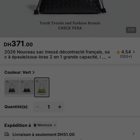
1/10
371
DH
.00
2026 Nouveau sac tressé décontracté français, sa
4.54
c à épaule/sous-bras 2 en 1 grande capacité, i
(100+)
déal pour les vacances, sac à main polyvalent
de haute qualité pour un usage quotidien, même sty
le que les influenceurs Ins, léger et confortable pour
Couleur: Vert
le travail/l'école
Quantité(s):
Expédition à
Morocco
Livraison à seulement DH51.00