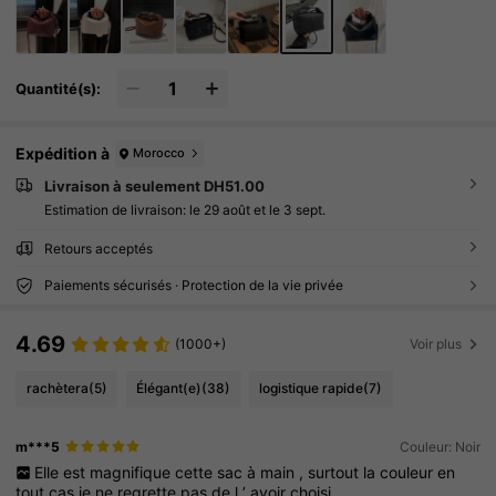
Quantité(s):
Expédition à
Morocco
Livraison à seulement DH51.00
Estimation de livraison:
le 29 août et le 3 sept.
Retours acceptés
Paiements sécurisés · Protection de la vie privée
4.69
(1000+)
Voir plus
rachètera
(5)
Élégant(e)
(38)
logistique rapide
(7)
m***5
Couleur: Noir
Elle
est
magnifique
cette
sac
à
main
,
surtout
la
couleur
en
tout
cas
je
ne
regrette
pas
de
l
’
avoir
choisi