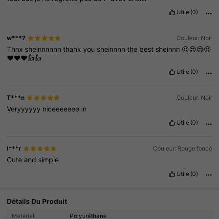
Utile
(0)
w***7
Couleur: Noir
Thnx
sheinnnnnn
thank
you
sheinnnn
the
best
sheinnn
😍😍😍😍
❤️❤️❤️👍👍
Utile
(0)
T***n
Couleur: Noir
Veryyyyyy
niceeeeeee
in
Utile
(0)
l***r
Couleur: Rouge foncé
Cute
and
simple
Utile
(0)
Détails Du Produit
Matériel:
Polyuréthane
8.3K Suiveurs