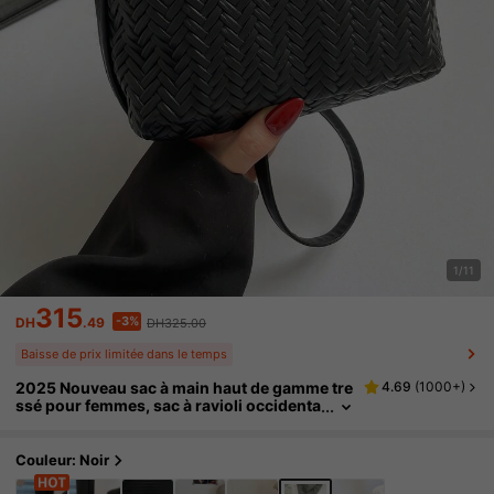
1/11
315
-3%
DH
.49
DH325.00
Baisse de prix limitée dans le temps
2025 Nouveau sac à main haut de gamme tre
4.69
(
1000+
)
ssé pour femmes, sac à ravioli occidenta
l, sac de navette à texture de niche, fourr
e-tout polyvalent
Couleur: Noir