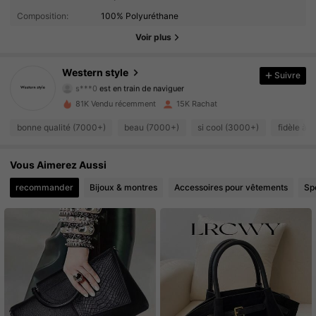
4.89
Composition:
100% Polyuréthane
8.3K Suiveurs
4.89
Voir plus
8.3K Suiveurs
4.89
Western style
Suivre
s***0
est en train de naviguer
8.3K Suiveurs
4.89
81K Vendu récemment
15K Rachat
bonne qualité (7000+)
beau (7000+)
si cool (3000+)
fidèle à 
8.3K Suiveurs
4.89
Vous Aimerez Aussi
8.3K Suiveurs
4.89
recommander
Bijoux & montres
Accessoires pour vêtements
Spo
8.3K Suiveurs
4.89
8.3K Suiveurs
4.89
8.3K Suiveurs
4.89
8.3K Suiveurs
4.89