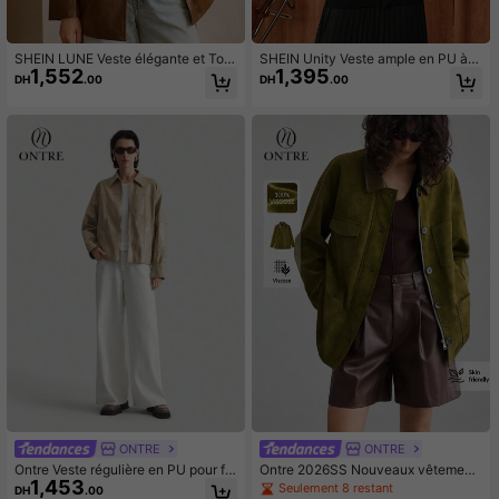
SHEIN LUNE Veste élégante et Top
SHEIN Unity Veste ample en PU à c
1,552
1,395
de gamme pour femme, style veste
ol châle pour femmes
DH
.00
DH
.00
de ville
ONTRE
ONTRE
Ontre Veste régulière en PU pour fe
Ontre 2026SS Nouveaux vêtement
1,453
mmes, vêtement d'extérieur de styl
s polyvalents pour femmes pour le
Seulement 8 restant
DH
.00