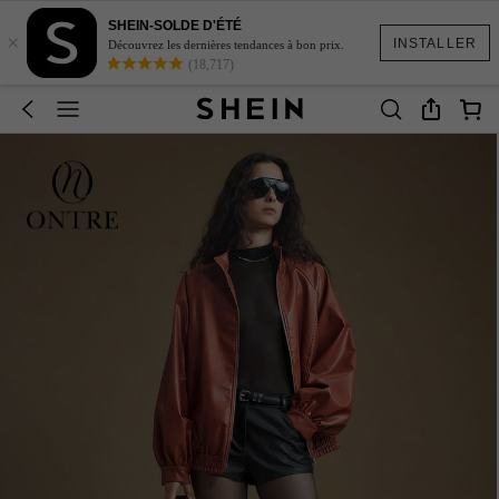
SHEIN-SOLDE D'ÉTÉ
×
INSTALLER
Découvrez les dernières tendances à bon prix.
(18,717)