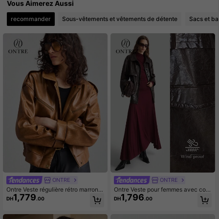
Vous Aimerez Aussi
recommander
Sous-vêtements et vêtements de détente
Sacs et b
1.6M Suiveurs
4.84
ONTRE
ONTRE
Ontre Veste régulière rétro marron p
Ontre Veste pour femmes avec col
1,779
1,796
our femmes. Style urbain décontrac
montant, manches longues, design
DH
.00
DH
.00
té, mode affaires, tenue de bureau.
de poche fonctionnel, couleur brun
Style "old money" discret, tempéra
rougeâtre, convient pour l'automne/
ment élégant. Tenue urbaine Top d
l'hiver, pour la rentrée scolaire