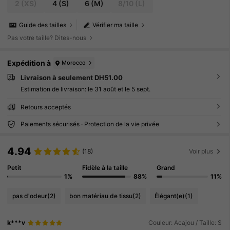
c, Veste Vintage pour Femmes
2
(XS)
4
(S)
6
(M)
8/10
(L)
Guide des tailles
Vérifier ma taille
Pas votre taille? Dites-nous
Expédition à
Morocco
Livraison à seulement DH51.00
Estimation de livraison:
le 31 août et le 5 sept.
Retours acceptés
Paiements sécurisés · Protection de la vie privée
4.94
(18)
Voir plus
Petit
Fidèle à la taille
Grand
1%
88%
11%
pas d'odeur
(2)
bon matériau de tissu
(2)
Élégant(e)
(1)
k***v
Couleur: Acajou / Taille: S