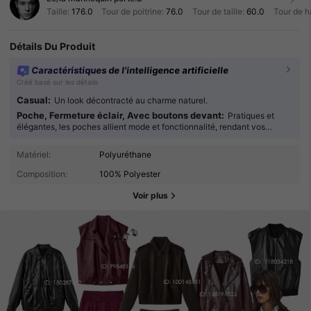
Taille:
176.0
Tour de poitrine:
76.0
Tour de taille:
60.0
Tour de h
Détails Du Produit
Caractéristiques de l'intelligence artificielle
Créé basé sur les détails
Casual:
Un look décontracté au charme naturel.
Poche, Fermeture éclair, Avec boutons devant:
Pratiques et
élégantes, les poches allient mode et fonctionnalité, rendant vos
tenues plus agréables à porter au quotidien.
Matériel:
Polyuréthane
Composition:
100% Polyester
Voir plus
1.6M Suiveurs
4.84