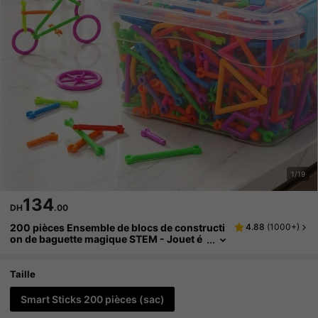
1/19
134
DH
.00
200 pièces Ensemble de blocs de constructi
4.88
(
1000+
)
on de baguette magique STEM - Jouet é
ducatif de construction pour adolescent
s, libérez l'imagination des enfants, kit d'ingé
nierie, multicolore et formes, cadeau parfait
Taille
pour l'anniversaire et les fêtes
Smart Sticks 200 pièces (sac)