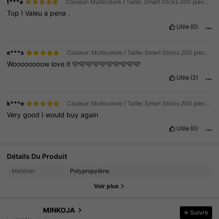
t***a
Couleur: Multicolore / Taille: Smart Sticks 200 pièces (sac)
Top
!
Valeu
a
pena
.
Utile
(0)
e***s
Couleur: Multicolore / Taille: Smart Sticks 200 pièces (sac)
Woooooooow
love
it
🩷🩷🩷🩷🩷🩷🩷🩷🩷🩷
Utile
(3)
k***e
Couleur: Multicolore / Taille: Smart Sticks 200 pièces (sac)
Very
good
I
would
buy
again
Utile
(0)
5K Suiveurs
Détails Du Produit
4.68
Matériel:
Polypropylène
5K Suiveurs
4.68
Voir plus
5K Suiveurs
4.68
MINKOJA
Suivre
m***5
est en train de naviguer