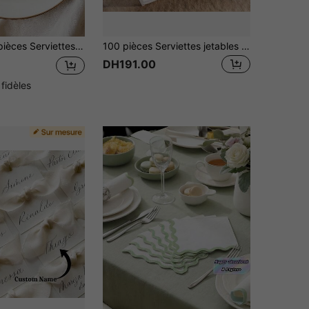
décoration de fête, anniversaire, douche nuptiale, cocktail party, fête de fiançailles, serviettes jetables pour couple, amoureux et famille, fournitures de fête, cadeaux de mariage
100 pièces Serviettes jetables au toucher de lin blanc, haute absorbance, élégantes pour les mariages, les fêtes et les repas de fête, comprend des pochettes pour les couverts, un excellent choix pour une mise en place de table facile
DH191.00
 fidèles