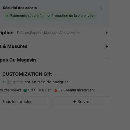
Sécurité des achats
Paiements sécurisés
Protection de la vie privée
iption
D'Autre,Papetier,Mariage, Anniversaire
4.89
123
1.9K
es & Mesures
4.89
123
1.9K
opos Du Magasin
4.89
123
1.9K
CUSTOMIZATION Gift
g***o
est en train de naviguer
4.89
123
1.9K
Evaluation
Articles
Suiveurs
ts très fidèles
Créé il y a 1 an
37K Vendu récemment
4.89
123
1.9K
Tous les articles
Suivre
4.89
123
1.9K
4.89
123
1.9K