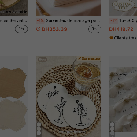
riage, anniversaire, fête de fiançailles, enterrement de vie de jeune fille, enterrement de vie de garçon, bar, cadeau attentionné, douche nuptiale
Serviettes de mariage personnalisées : Serviettes carrées élégantes et personnalisables, disponibles dans une variété de couleurs. Ces exquises serviettes jetables blanches 3 couches sont des décorations de table parfaites pour les fêtes, les anniversaires et les mariages., Anniversaire
15–500 pièces Serviettes de cocktail de mariage personnalisées 3 couches, décoration de table, 
-1%
-1%
DH353.39
DH419.72
Clients très
4
5