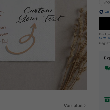
Enc
Gui
En cliq
savoir p
Gagnez
Exp
Voir plus