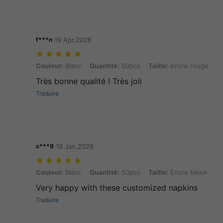
f***n
19 Apr,2026
Couleur: Blanc, Quantité: 50pcs, Taille: encre rouge
Couleur:
Blanc
Quantité:
50pcs
Taille:
encre rouge
Très bonne qualité ! Très joli
Traduire
c***9
19 Jan,2026
Couleur: Blanc, Quantité: 50pcs, Taille: Encre bleue
Couleur:
Blanc
Quantité:
50pcs
Taille:
Encre bleue
Very happy with these customized napkins
Traduire