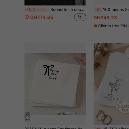
Serviettes à cocktail personnalisées pour animaux de compagnie, serviettes de mariage personnalisées pour chiens, serviettes de fête personnalisées pour chiens, serviettes à boisson avec portrait d'animal de compagnie, serviettes à cocktail assorties personnalisées pour couple d'animaux de compagnie pour mariage, fournitures de fête de mariage uniques sur le thème des animaux, serviettes personnalisées pour chats/chiens
100 pièces Serviettes à cocktail jetables Serviettes à boissons carrées en papier pour desser
-1%
Dernières 3 heures
-1%
DH774.65
DH248.23
Clients très fidè
20/40/60 pièces Serviettes de cocktail en papier avec nœud noir, serviettes jetables 2 plis avec imprimé de nœud minimaliste manuscrit, fond blanc avec nœud de ruban simple et décoration de texte cursif, convient pour enterrement de vie de jeune fille, douche nuptiale, vaisselle de fête de mariage, 13*13 pouces
15-500 pièces Serviettes de cocktail personnalisées, serviettes de mariage personnalisées 3 couches, parfaites pour les mariages, les anniversaires, les enterrements de vie de jeu