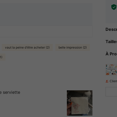
Descr
Taill
vaut la peine d'être acheter (2)
belle impression (2)
À Pr
1)
Clien
 serviette