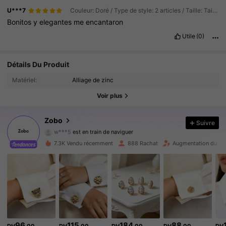
U***7
Couleur: Doré / Type de style: 2 articles / Taille: Taille Unique
Bonitos
y
elegantes
me
encantaron
Utile
(0)
892 Suiveurs
Détails Du Produit
4.82
Matériel:
Alliage de zinc
892 Suiveurs
4.82
Voir plus
892 Suiveurs
4.82
Zobo
Suivre
w***5
est en train de naviguer
892 Suiveurs
4.82
7.3K Vendu récemment
888 Rachat
Augmentation du no
892 Suiveurs
4.82
892 Suiveurs
4.82
892 Suiveurs
4.82
96
115
184
88