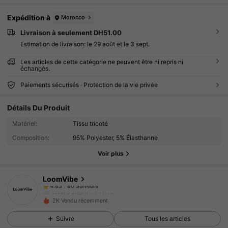
Expédition à
Morocco
Livraison à seulement DH51.00
Estimation de livraison:
le 29 août et le 3 sept.
Les articles de cette catégorie ne peuvent être ni repris ni
échangés.
Paiements sécurisés · Protection de la vie privée
80 Suiveurs
4.83
Détails Du Produit
Matériel:
Tissu tricoté
80 Suiveurs
4.83
Composition:
95% Polyester, 5% Élasthanne
Voir plus
80 Suiveurs
4.83
LoomVibe
80 Suiveurs
4.83
t***j
a suivi
Il y a 1 jour
2K Vendu récemment
80 Suiveurs
4.83
Suivre
Tous les articles