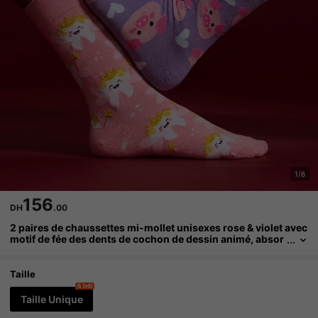
1/6
156
DH
.00
2 paires de chaussettes mi-mollet unisexes rose & violet avec
motif de fée des dents de cochon de dessin animé, absor
bantes, douces, respectueuses de la peau et respirantes,
chaussettes mi-mollet décontractées style girly avec blocs d
e couleurs macaron, convenant pour les trajets quotidiens, le
Taille
s tenues de campus, cadeau de style doux & mignon
6 left
Taille Unique