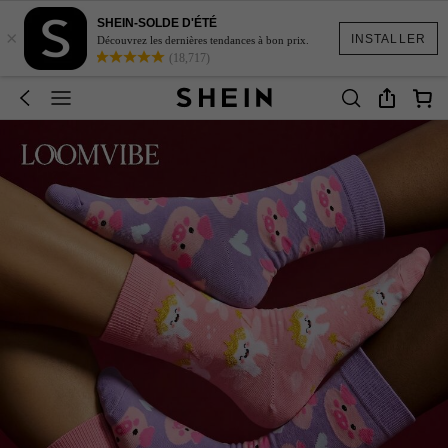
SHEIN-SOLDE D'ÉTÉ
×
INSTALLER
Découvrez les dernières tendances à bon prix.
(18,717)