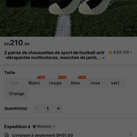
1/15
210
DH
.00
2 paires de chaussettes de sport de football anti
4.93
(
29
)
-dérapantes multicolores, manches de jamb
e de course pour protéger efficacement les
muscles du mollet contre les blessures
Taille
8 left
9 left
5 left
noir
Blanc
rouge
bleu
rose
vert
Orange
Quantité(s):
Expédition à
Morocco
Livraison à seulement DH51.00