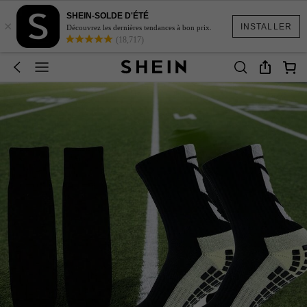
SHEIN-SOLDE D'ÉTÉ
×
INSTALLER
Découvrez les dernières tendances à bon prix.
(18,717)