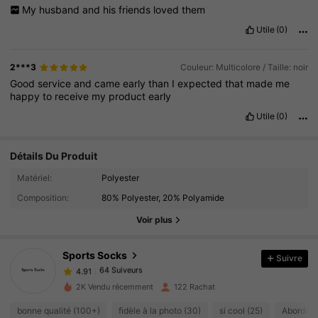
My
husband
and
his
friends
loved
them
Utile
(0)
2***3
Couleur: Multicolore / Taille: noir
Good
service
and
came
early
than
I
expected
that
made
me
happy
to
receive
my
product
early
Utile
(0)
Détails Du Produit
64 Suiveurs
4.91
Matériel:
Polyester
64 Suiveurs
Composition:
80% Polyester, 20% Polyamide
4.91
64 Suiveurs
Voir plus
4.91
64 Suiveurs
4.91
Sports Socks
Suivre
64 Suiveurs
4.91
p***z
a suivi
Il y a 1 jour
64 Suiveurs
4.91
2K Vendu récemment
122 Rachat
64 Suiveurs
4.91
bonne qualité (100+)
fidèle à la photo (30)
si cool (25)
Abordabl