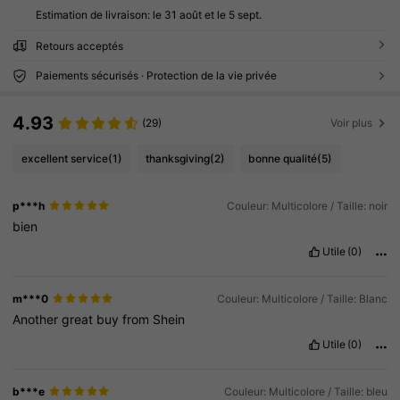
Estimation de livraison:
le 31 août et le 5 sept.
Retours acceptés
Paiements sécurisés · Protection de la vie privée
4.93
(29)
Voir plus
excellent service
(1)
thanksgiving
(2)
bonne qualité
(5)
p***h
Couleur: Multicolore / Taille: noir
bien
Utile
(0)
m***0
Couleur: Multicolore / Taille: Blanc
Another
great
buy
from
Shein
Utile
(0)
b***e
Couleur: Multicolore / Taille: bleu