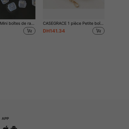
3-100 pièces Mini boîtes de rangement en plastique transparent, organisateurs de bijoux, conteneurs de rangement portables multifonctionnels avec couvercles, pour petits articles, artisanat et quincaillerie
CASEGRACE 1 pièce Petite boîte à bijoux en PU, boîte de rangement pour bijoux portable et mignonne, boîte de rangement pour bijoux de voyage, mini boîte de rangement pour bagues, boucles d'oreilles, colliers, cadeaux de Noël, cadeaux de mariage, cadeaux de rentrée scolaire
DH141.34
APP