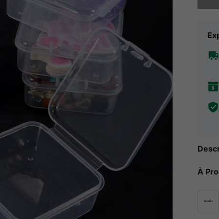
Exp
Descr
À Pr