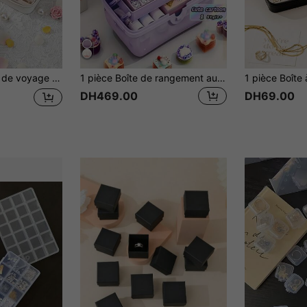
es d'oreilles et bagues, cadeau de rangement de bijoux pour lune de miel, anniversaire, voyage, extérieur et rentrée scolaire
1 pièce Boîte de rangement au style de bande dessinée mignon pour accessoires de cheveux, cosmétiques, bijoux, etc. Boîte transparente à grande capacité, retour à l'école
DH469.00
DH69.00