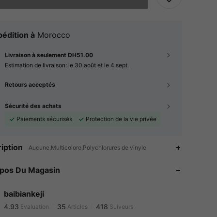
édition à
Morocco
Livraison à seulement DH51.00
Estimation de livraison:
le 30 août et le 4 sept.
Retours acceptés
Sécurité des achats
Paiements sécurisés
Protection de la vie privée
iption
Aucune,Multicolore,Polychlorures de vinyle
4.93
35
418
4.93
35
418
opos Du Magasin
4.93
35
418
4.93
35
418
baibiankeji
4.93
35
418
Evaluation
Articles
Suiveurs