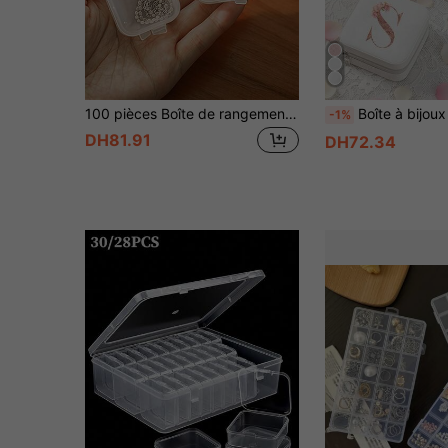
100 pièces Boîte de rangement carrée transparente portable pour bijoux, organisateur multifonction pour boucles d'oreilles, pendentifs, étui anti-poussière, présentoir pour bijoux, décoration de chambre
Boîte à bijoux de voyage mini élégante pour femmes et mamans, boîte de rangement rose à motif floral avec initiale, organisateur compact pour boucl
-1%
DH81.91
DH72.34