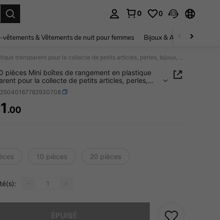
0
0
ouver. Press Enter to select.
-vêtements & Vêtements de nuit pour femmes
Bijoux & Accessoires pou
2/10/20 pièces Mini boîtes de rangement en plastique transparent pour la collecte de petits articles, perles, bijoux, cartes de visite, pièces de jeu, artisanat
0 pièces Mini boîtes de rangement en plastique
rent pour la collecte de petits articles, perles,
 cartes de visite, pièces de jeu, artisanat
h25040167782930708
1
.00
ICE AND AVAILABILITY
ièces
10 pièces
20 pièces
té(s):
 ce produit est épuisé.
ÉPUISÉ