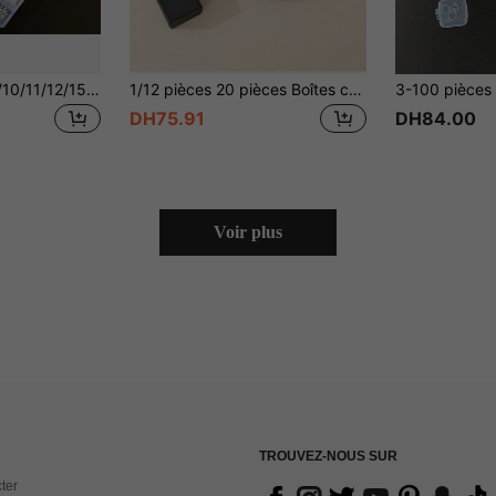
1/2/4 pièces 1/8/9/10/11/12/15/24/28/32 pièces Organisateur de rangement multicouche avec 10/14/36 séparateurs réglables et 28/56 compartiments amovibles - Boîte en plastique transparente parfaite pour les boucles d'oreilles, les bagues, les bijoux, les fournitures pour les ongles et les outils de maquillage - Idéal pour la Saint-Valentin, Noël, Thanksgiving, Nouvel An et la rentrée scolaire - Solution de rangement polyvalente et élégante pour tous vos accessoires et fournitures d'artisanat, gardant tout propre et facilement accessible pour toutes les occasions, parfait pour offrir et organiser vos essentiels avec une touche d'élégance et de praticité.
1/12 pièces 20 pièces Boîtes cadeaux de bijoux élégantes et polyvalentes, parfaites pour les boucles d'oreilles, les bagues, les colliers et les pendentifs - idéales pour les cadeaux de fêtes, Noël, la Saint-Valentin et les célébrations de la rentrée scolaire, garantissant que vos cadeaux brillent avec mode et sophistication, convenant à toute occasion et moment spécial.
DH75.91
DH84.00
Voir plus
TROUVEZ-NOUS SUR
ter