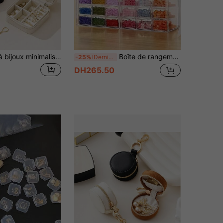
1 pièce Boîte à bijoux minimaliste, étui à bijoux portable en matériau PU, boîte de rangement pour bijoux de voyage d'été, mini boîte de rangement pour boucles d'oreilles, colliers, bagues, affichage et rangement de bijoux, boîte de rangement de grande capacité, convient pour les boucles d'oreilles, bagues, colliers, bracelets, nail art, cadeaux pour la fête des mères, Noël, Halloween, femmes pour organisateur de stockage de femmes essentiels de voyage retour à la boîte de rangement des étudiants
Boîte de rangement et de présentation de bijoux à plusieurs couches DIY, boîte en plastique transparente, fournitures pratiques et pratiques pour le rangement des femmes, les essentiels de voyage, le retour à l'école, le stockage en dortoir
-25%
Derniers 2 jours
DH265.50