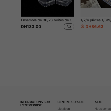
Ensemble de 30/28 boîtes de rangement en plastique transparent, comprend 1 grande boîte de rangement - Parfait pour ranger les perles, les bijoux, les loisirs créatifs et les petits objets - Boîtes de rangement empilables, cadeau idéal pour les amis, les proches et les passionnés de loisirs créatifs (comprend une boîte à bijoux) Organisateur de rangement pour femmes, essentiel de voyage, rangement pour la rentrée scolaire et le dortoir
DH133.00
DH86.63
INFORMATIONS SUR
CENTRE & D'AIDE
AIDE
L'ENTREPRISE
Livraison
Nous contac