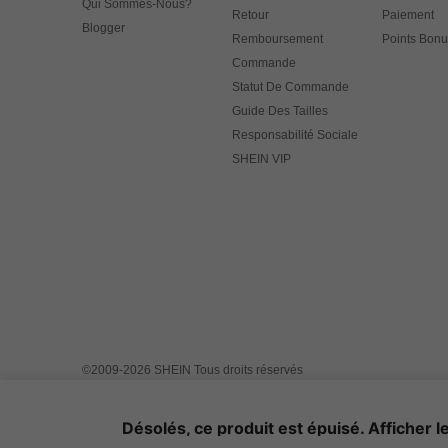
Qui Sommes-Nous?
Retour
Paiement
Blogger
Remboursement
Points Bonu
Commande
Statut De Commande
Guide Des Tailles
Responsabilité Sociale
SHEIN VIP
©2009-2026 SHEIN Tous droits réservés
Centre de confidentialité
Politique de confidentialité & cookies
Règles IP du Marketplace
Avis de propriété intellectuelle
Imp
Désolés, ce produit est épuisé. Afficher le
Choix d'annonce
United States