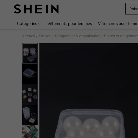
Rob
Use up 
Catégories
Vêtements pour femmes
Vêtements pour femme
Accueil
Maison
Rangement & organisation
Boîtes et rangement
/
/
/