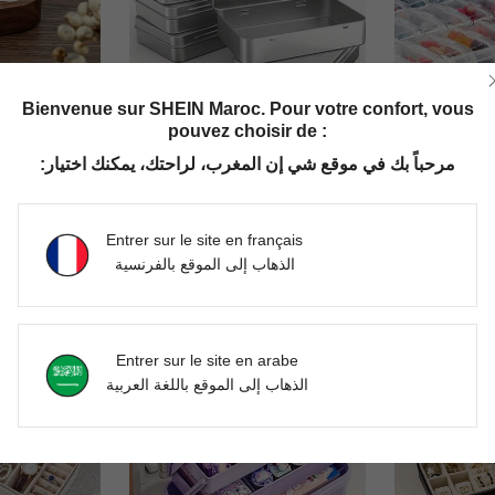
Bienvenue sur SHEIN Maroc. Pour votre confort, vous
pouvez choisir de :
e de la Saint-Valentin, anniversaire, boîte à bijoux, boîte de rangement, organisateur de bijoux, organisation et rangement, boîte à bijoux, organisateur de bijoux
1 pièce Boîte métallique à rabat, petit contenant portable, mini boîte de rangement avec couvercle à charnière unicolore, convient pour ranger des punaises, des accessoires de manucure, des perles, des boucles d'oreilles et des bijoux, idéal pour l'organisation des femmes, les essentiels de voyage, le retour à l'école en dortoir, la décoration d'automne
30 petites boîtes dans une grande boîte : Solution de rangement en plastique durable pour les bijoux, l'artisanat, les petits o
مرحباً بك في موقع شي إن المغرب، لراحتك، يمكنك اختيار:
-25%
Derniers 2 jours
-1%
DH68.25
DH112.3
Créé il y a 
Entrer sur le site en français
الذهاب إلى الموقع بالفرنسية
Entrer sur le site en arabe
الذهاب إلى الموقع باللغة العربية