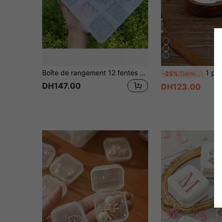
Boîte de rangement 12 fentes avec emplacements pour cartes, boîte de rangement pour accessoires de perles de verre à grande capacité, organisateur de bijoux transparent, convient pour l'organisation des bijoux, idéal pour la Saint-Valentin et les cadeaux pour femmes
1 pièce Boîte de rangement pour bijoux de table, Saint-Valentin, mariag
-25%
Derniers 2 jours
DH147.00
DH123.00