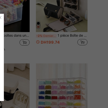
bjets, ensemble de boîtes de rangement en plastique transparent portables et multifonctionnels pour les voyages, pour la fête des mères, l'artisanat DIY, le rangement des perles, la fabrication de bijoux en perles, les accessoires de voyage.
1 pièce Boîte de rangement à lunettes mode, étui à lunettes de voyage 2/3/4/5/6 compartiments, organisateur de lunettes mode multi-paires, support à lunettes pratique, cadeau de la Saint-Valentin, accessoire de voyage indispensable pour lunettes mode, indispensable pour la rentrée, cadeau parfait pour Noël et le Nouvel An, idéal pour les passionnés de mode, rangez facilement votre collection de lunettes mode, accessoire essentiel pour les saisons, cette solution de rangement élégante améliore votre expérience de voyage, convient pour un usage quotidien et les occasions spéciales.
-2%
Dernier jour
DH199.74
5
1 an