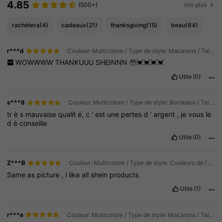
4.85
(500+)
Voir plus
rachètera
(4)
cadeaux
(21)
thanksgiving
(15)
beau
(64)
r***d
Couleur: Multicolore / Type de style: Macarons / Taille: Taille Unique
WOWWWW
THANKUUU
SHEINNN
🥹💓💓💓💓
Utile
(0)
s***8
Couleur: Multicolore / Type de style: Bordeaux / Taille: Taille Unique
tr
è
s
mauvaise
qualit
é,
c
'
est
une
pertes
d
'
argent
,
je
vous
le
d
é
conseille
Utile
(0)
Z***B
Couleur: Multicolore / Type de style: Couleurs de l'arc-en-ciel / Taille: Taille Unique
Same
as
picture
,
i
like
all
shein
products
Utile
(1)
r***e
Couleur: Multicolore / Type de style: Macarons / Taille: Taille Unique