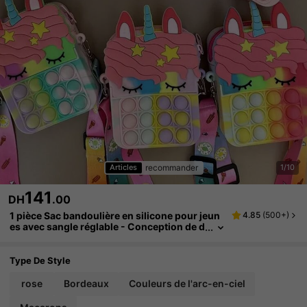
recommander
Articles
1/10
141
DH
.00
1 pièce Sac bandoulière en silicone pour jeun
4.85
(
500+
)
es avec sangle réglable - Conception de d
essin animé colorée, fermeture à glissièr
e. Sac pour jeunes | Porte-monnaie en forme
de licorne | Construction en silicone
Type De Style
rose
Bordeaux
Couleurs de l'arc-en-ciel