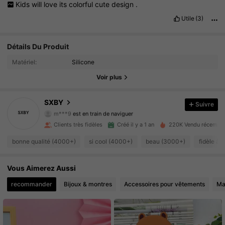
Kids
will
love
its
colorful
cute
design
.
Utile
(3)
Détails Du Produit
2K Suiveurs
4.88
Matériel:
Silicone
2K Suiveurs
4.88
Voir plus
2K Suiveurs
4.88
SXBY
Suivre
m***9
est en train de naviguer
2K Suiveurs
4.88
Clients très fidèles
Créé il y a 1 an
220K Vendu récemme
2K Suiveurs
4.88
bonne qualité (4000+)
si cool (4000+)
beau (3000+)
fidèle à 
2K Suiveurs
4.88
Vous Aimerez Aussi
recommander
Bijoux & montres
Accessoires pour vêtements
Ma
2K Suiveurs
4.88
2K Suiveurs
4.88