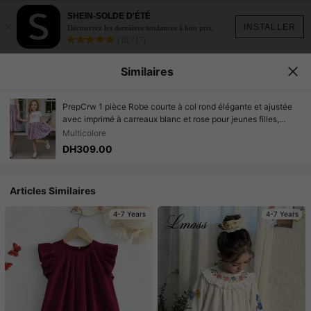
SHEIN-SOLDE D'ÉTÉ
×
INSTALLER
Découvrez les dernières tendances à bon prix.
(18,717)
Similaires
PrepCrw 1 pièce Robe courte à col rond élégante et ajustée
avec imprimé à carreaux blanc et rose pour jeunes filles,
convient pour le port quotidien, la rentrée scolaire, les sorties,
Multicolore
les rassemblements, les festivals, le printemps et l'été
DH309.00
Articles Similaires
4-7 Years
4-7 Years