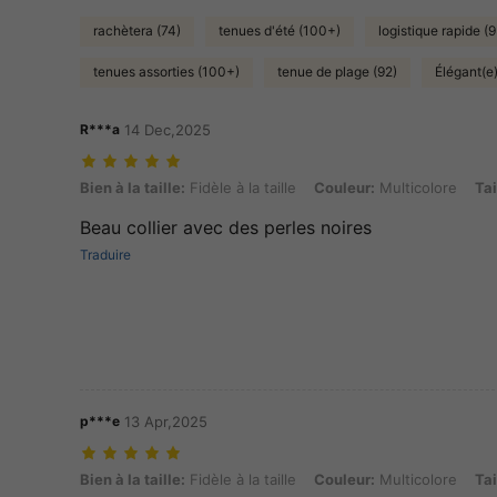
rachètera (74)
tenues d'été (100+)
logistique rapide (
tenues assorties (100+)
tenue de plage (92)
Élégant(e
R***a
14 Dec,2025
Bien à la taille: Fidèle à la taille, Couleur: Multicolore, Taille: Taille 
Bien à la taille:
Fidèle à la taille
Couleur:
Multicolore
Tai
Beau collier avec des perles noires
Traduire
p***e
13 Apr,2025
Bien à la taille: Fidèle à la taille, Couleur: Multicolore, Taille: Taille 
Bien à la taille:
Fidèle à la taille
Couleur:
Multicolore
Tai