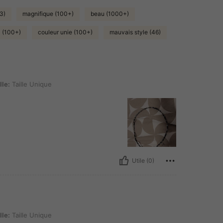
93)
magnifique (100+)
beau (1000+)
) (100+)
couleur unie (100+)
mauvais style (46)
Unique
lle:
Taille Unique
Utile (0)
Unique
lle:
Taille Unique