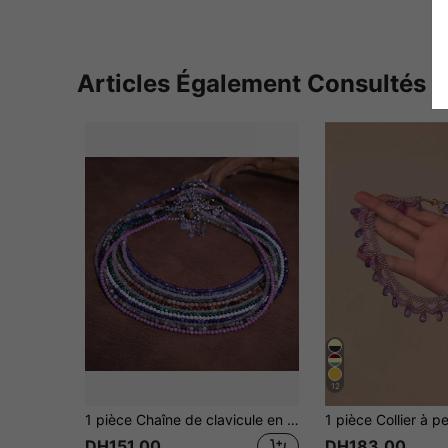
Articles Également Consultés
12
1 pièce Chaîne de clavicule en pierre naturelle semi-précieuse avec perles de strass, ultra fine, minimaliste, de niche, élégante, accessoire de fête pour femmes
DH151.00
DH183.00