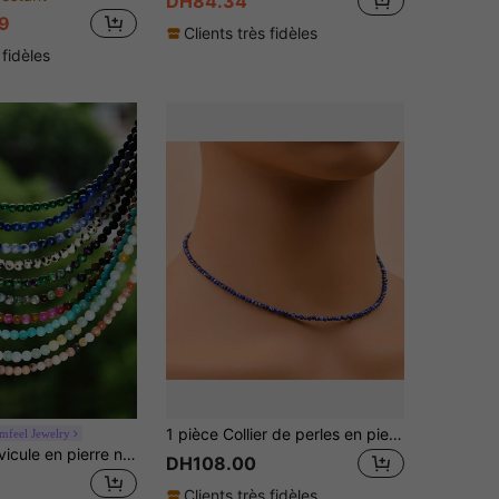
DH84.34
9
Clients très fidèles
 fidèles
1 pièce Collier de perles en pierre naturelle de 2 mm, sodalite, grenat, améthyste. Style élégant et décontracté, convient pour le port quotidien des femmes
mfeel Jewelry
Chaîne de clavicule en pierre naturelle d'aigue-marine de style Y2K, collier de perles de topaze colorée de 4 mm, bijoux, adapté au port quotidien et aux tenues
DH108.00
Clients très fidèles