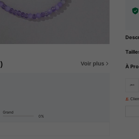
Descr
Taill
)
Voir plus
À Pr
Clien
Grand
0%