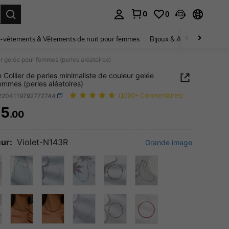
0
0
ouver. Press Enter to select.
-vêtements & Vêtements de nuit pour femmes
Bijoux & Accessoires pou
ur gelée pour femmes (perles aléatoires)
e Collier de perles minimaliste de couleur gelée
emmes (perles aléatoires)
j2204119792772744
(1000+ Commentaires)
85
.00
ICE AND AVAILABILITY
ur:
Violet-N143R
Grande image