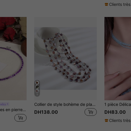
Clients très
9
Collier de style bohème de plage, collier long de perles de coquillages colorés pour femmes
welry
mmeil, fait main, convient pour le port quotidien et les cadeaux
DH138.00
DH83.00
Clients très