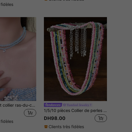
 fidèles
1 pièce Délicat collier ras-du-cou minimaliste avec perles bleues de et pierres en zirconium, de conception unique, convient pour le port quotidien ou les vacances des femmes
Yumfeel Jewelry
1/5/10 pièces Collier de perles en pierre naturelle exquis et élégant, cristal rose, quartz fraise, collier de perles fait main, bijoux d'équilibre énergétique
DH98.00
 fidèles
Clients très fidèles