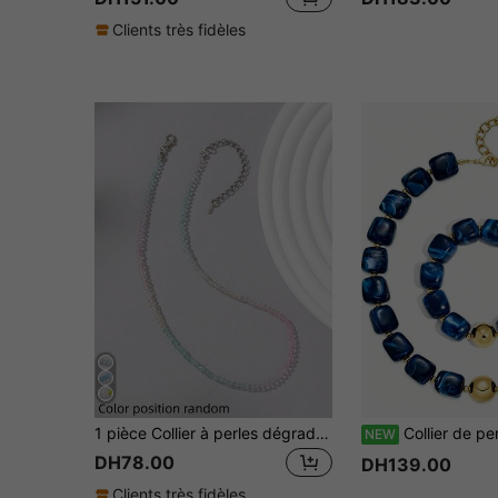
Clients très fidèles
1 pièce Collier à perles dégradé à la mode pour femmes, convient pour un port quotidien (placement des couleurs aléatoire)
Collier de perles carrées pour femme, collier de perles acryliques carrées g
NEW
DH78.00
DH139.00
Clients très fidèles