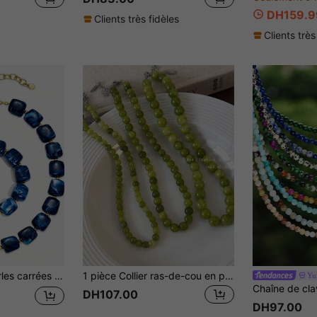
DH159.9
Clients très fidèles
Clients très
randes, collier de perles personnalisé à la mode pour l'été à la plage
1 pièce Collier ras-de-cou en pierres naturelles avec perles faites main en forme de raisin vert français, collier minimaliste superposable, convenant pour l'été
Yu
DH107.00
DH97.00