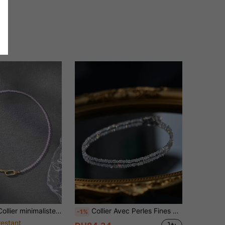
 naturelle avec boucle en cuivre plaquée or, ne se décolore pas, pour femmes
Collier Avec Perles Fines En Cristal Artificiel En Triangle, Collier Fait Main En Perles Pour Les Femmes
-1%
restant