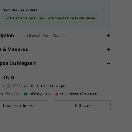
Sécurité des achats
Paiements sécurisés
Protection de la vie privée
iption
multi-éléments,Verre,Quotidien
4.92
1.1K
19K
es & Mesures
4.92
1.1K
19K
opos Du Magasin
4.92
1.1K
19K
J N S
r***c
est en train de naviguer
4.92
1.1K
19K
Evaluation
Articles
Suiveurs
ts très fidèles
Créé il y a 1 an
610K Vendu récemment
4.92
1.1K
19K
Tous les articles
Suivre
4.92
1.1K
19K
4.92
1.1K
19K