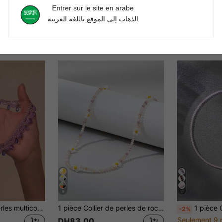
Entrer sur le site en arabe
الذهاب إلى الموقع باللغة العربية
9
11
1 pièce Collier à perles multicouches fait main, chaîne de clavicule personnalisée, style bohème vintage, cadeau pour femmes, élégant et à la mode pour les fêtes et les occasions sociales
1 pièce Collier de perles de rocaille à fleurs colorées pour femmes, convient pour un port quotidien (couleur des perles aléatoire)
1 pièce Collier minimaliste en pierre
-2%
Seulement 9 
DH83.00