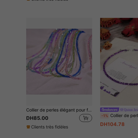
Collier de perles élégant pour femme, décoré de cristaux en verre artificiels de haute qualité
Quinn Je
Collier de perles en pierre naturelle, bijou de guérison pour l'aide au so
-1%
DH85.00
DH104.78
Clients très fidèles