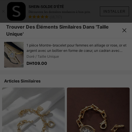
SHEIN-SOLDE D'ÉTÉ
×
INSTALLER
Découvrez les dernières tendances à bon prix.
(18,717)
Trouver Des Éléments Similaires Dans 'Taille
Unique'
1 pièce Montre-bracelet pour femmes en alliage or rose, or et
argent avec un boîtier en forme de cœur, un cadran avec
chiffres arabes, un mouvement à quartz et un style à cordon
Doré / Taille Unique
ajustable pour un port quotidien
DH109.00
Articles Similaires