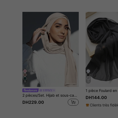
36
10
YPPMY
2 pièces/Set. Hijab et sous-cap assortis en jersey, couleur unie, confortable, tissu modal doux et agréable à la peau. 1 pièce de cap hijab tube + 1 pièce d'écharpe légère en modal. Convient pour une couverture conservatrice quotidienne.
DH144.00
DH229.00
Clients très fidè