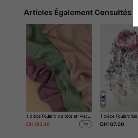
Articles Également Consultés
4
1 pièce Foulard de tête en viscose de couleur unie de haute qualité, doux et respirant, convient pour le port quotidien avec des robes ou des tenues, mode modeste
DH183.16
DH107.00