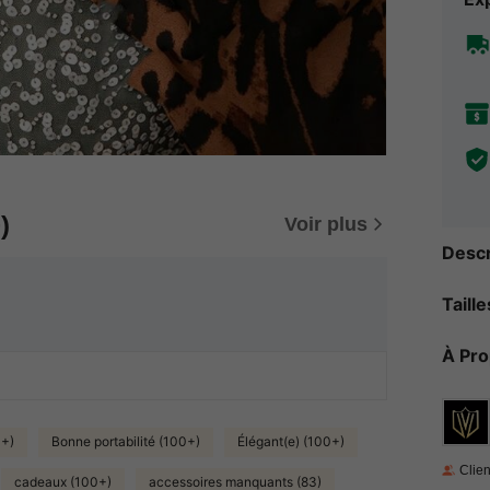
)
Voir plus
Descr
Taill
À Pr
0+)
Bonne portabilité (100+)
Élégant(e) (100+)
Clien
cadeaux (100+)
accessoires manquants (83)