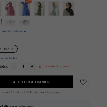
 plus de couleurs
le Unique
de des tailles
té(s):
Il ne reste plus que 6 !
AJOUTER AU PANIER
 jusqu'à
17
points SHEIN calculés à la caisse.
édition à
Morocco