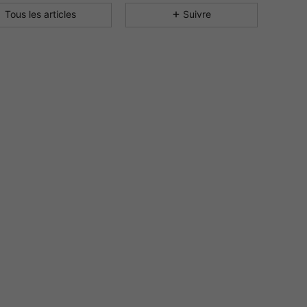
Tous les articles
Suivre
4.92
404
26K
4.92
404
26K
4.92
404
26K
4.92
404
26K
4.92
404
26K