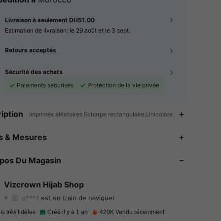
Livraison à seulement DH51.00
Estimation de livraison:
le 29 août et le 3 sept.
Retours acceptés
Sécurité des achats
Paiements sécurisés
Protection de la vie privée
iption
Imprimés aléatoires,Écharpe rectangulaire,Unicolore
4.92
404
26K
es & Mesures
4.92
404
26K
opos Du Magasin
4.92
404
26K
Vizcrown Hijab Shop
g***1
est en train de naviguer
4.92
404
26K
Evaluation
Articles
Suiveurs
ts très fidèles
Créé il y a 1 an
420K Vendu récemment
4.92
404
26K