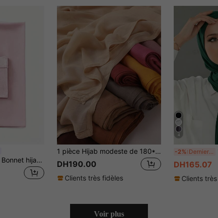
4
1 pièce Hijab modeste de 180*85cm pour femmes, couleur unie, respirant et doux, foulard musulman
1
-2%
Derniers 3 jours
Ensemble 2 pièces Bonnet hijab tube simple en coton mercerisé + Foulard léger en mousseline, ensemble hijab en jersey, convient pour un usage quotidien
DH190.00
DH165.07
Clients très fidèles
Clients très
Voir plus