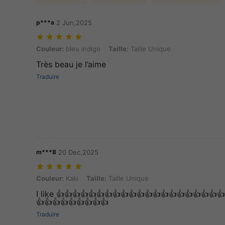
p***a
2 Jun,2025
Couleur: bleu indigo, Taille: Taille Unique
Couleur:
bleu indigo
Taille:
Taille Unique
Très beau je l’aime
Traduire
m***8
20 Dec,2025
Couleur: Kaki, Taille: Taille Unique
Couleur:
Kaki
Taille:
Taille Unique
I like 👍👍👍👍👍👍👍👍👍👍👍👍👍👍👍👍👍👍👍👍
👍👍👍👍👍👍👍👍👍
Traduire