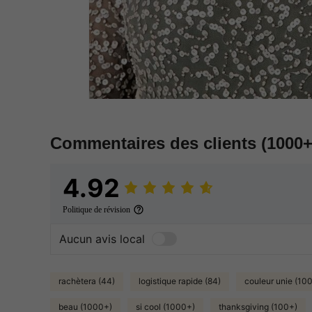
Commentaires des clients
(1000+
4.92
Politique de révision
Aucun avis local
rachètera (44)
logistique rapide (84)
couleur unie (10
beau (1000+)
si cool (1000+)
thanksgiving (100+)