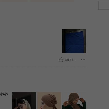
Utile (1)
👍👍