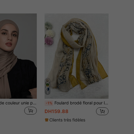
6
1 pièce Hijab de couleur unie pour femme, foulard élégant et doux, cache-tête polyvalent et confortable, convient pour le port quotidien avec des vêtements
Foulard brodé floral pour la vie quotidienne, pour l'extérieur et les voyages, style boho, pour l'hiver et l'automne
-1%
DH159.88
Clients très fidèles