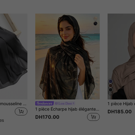
22
1 pièce Foulard en mousseline de soie unicolore pour la vie quotidienne, la plage, les vacances
Lost Deer
1 pièce Écharpe hijab élégante et simple imprimée à la feuille d'or, châle léger à la mode pour femmes, polyvalent pour l'extérieur/la plage pour la robe
DH185.00
DH170.00
les