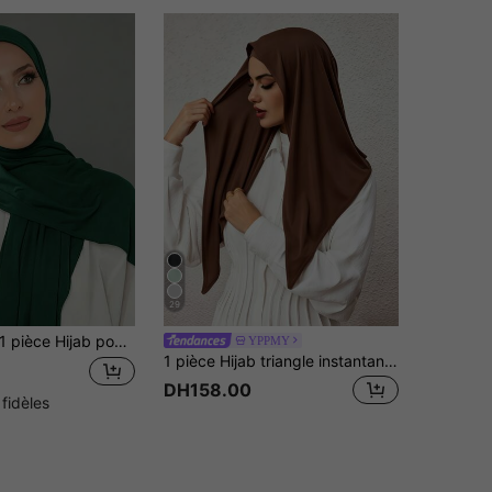
29
 pièce Hijab pour femmes musulmanes en modal élastique doux de couleur unie
YPPMY
1 pièce Hijab triangle instantané, design tout-en-un à nouer, enveloppement rapide sans glisser, sans sous-coiffe ni pliage nécessaire, convient pour le port quotidien, la prière et les sorties
DH158.00
 fidèles