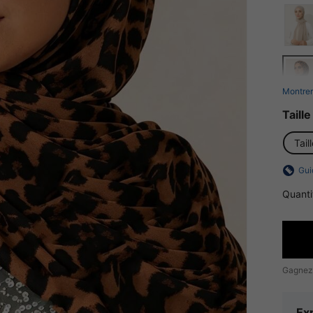
Montrer
Taille
Tail
Gui
Quanti
Gagnez
Exp