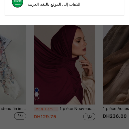
الذهاب إلى الموقع باللغة العربية
1 pièce Foulard/Bandeau fin imprimé à la mode pour femmes, convient pour un port quotidien
1 pièce Nouveau foulard tricoté surdimensionné, écharpe décontracté en couleur unie douce pour femmes
-25%
Derniers 3 jours
DH236.00
DH129.75