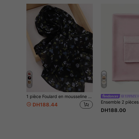
12
19
1 pièce Foulard en mousseline de soie à motif floral pour femmes, foulard pour le hijab à porter au quotidien, fichu imprimé frais pour envelopper les cheveux, pour abaya et vêtements voilés
YPPMY
DH188.44
DH188.00