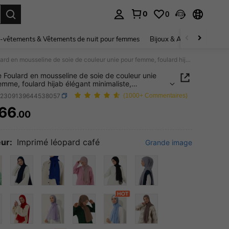
0
0
ouver. Press Enter to select.
-vêtements & Vêtements de nuit pour femmes
Bijoux & Accessoires pou
1 pièce Foulard en mousseline de soie de couleur unie pour femme, foulard hijab élégant minimaliste, accessoires, serviette de plage
e Foulard en mousseline de soie de couleur unie
emme, foulard hijab élégant minimaliste,
oires, serviette de plage
c2309139644538057
(1000+ Commentaires)
66
.00
ICE AND AVAILABILITY
ur:
Imprimé léopard café
Grande image