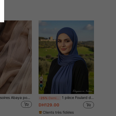
8
1 pièce Accessoires Abaya pour femmes, foulard large en modal de couleur unie, foulard de tête respirant et polyvalent, châle doux, bandeau hijab vêtements voilés
1 pièce Foulard de tête classique doux et agréable à la peau pour femmes, pour diverses occasions - Foulard de tête en soie artificielle de couleur unie, Écharpe
-25%
Derniers 3 jours
DH129.00
Clients très fidèles