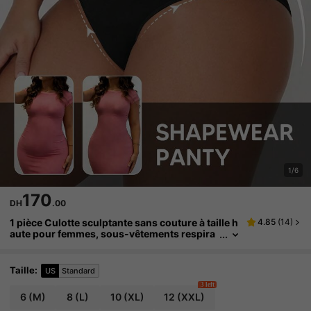
1/6
170
DH
.00
1 pièce Culotte sculptante sans couture à taille h
4.85
(
14
)
aute pour femmes, sous-vêtements respira
nts avec contrôle du ventre
Taille
:
US
Standard
3 left
6
(M)
8
(L)
10
(XL)
12
(XXL)