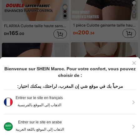
4
1 pièce Culotte gainante taille haute sans couture pour femmes, sous-vêtements amincissants avec contrôle du ventre et levage des fesses en dentelle
FLARIXA Culotte taille haute sans couture pour femmes, body amincissant, sous-vêtements de fitness, noir
200
165
DH
.34
DH
.00
Bienvenue sur SHEIN Maroc. Pour votre confort, vous pouvez
choisir de :
مرحباً بك في موقع شي إن المغرب، لراحتك، يمكنك اختيار:
Entrer sur le site en français
الذهاب إلى الموقع بالفرنسية
Entrer sur le site en arabe
8
الذهاب إلى الموقع باللغة العربية
SHEIN 1 pièce Culotte taille haute sans couture avec contrôle de l'abdomen, levage de la taille et gaine avec ouverture frontale à crochet
1 pièce Gaine minceur sans couture à taille haute pour femmes