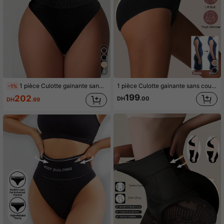
5
1 pièce Culotte gainante sans couture taille haute, sous-vêtement amincissant, culotte sculptante, bas de gaine pour femme, gaine de taille, culotte gainante
1 pièce Culotte gainante sans couture taille haute, sous-vêtement de contrôle du ventre, gaine amincissante, releve-fesses, ceinture de taille, gaine de corps, culotte femme
-1%
199
202
DH
.00
DH
.69