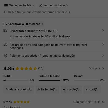
Guide des tailles
Vérifier ma taille
92%
a trouvé que c'était conforme à la taille
Expédition à
Morocco
Livraison à seulement DH51.00
Estimation de livraison:
le 30 août et le 4 sept.
Les articles de cette catégorie ne peuvent être ni repris ni
échangés.
Paiements sécurisés · Protection de la vie privée
4.85
(14)
Voir plus
Petit
Fidèle à la taille
Grand
8%
92%
0%
fidèle à la photo
(2)
taille haute
(1)
Ajustable
(1)
si cool
(1)
6***3
Couleur: Noir / Taille: M
Really
nice