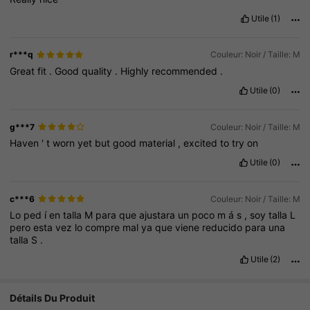
Utile
(1)
r***q
Couleur: Noir / Taille: M
Great
fit
.
Good
quality
.
Highly
recommended
.
Utile
(0)
g***7
Couleur: Noir / Taille: M
Haven
'
t
worn
yet
but
good
material
,
excited
to
try
on
Utile
(0)
c***6
Couleur: Noir / Taille: M
Lo
ped
í
en
talla
M
para
que
ajustara
un
poco
m
á
s
,
soy
talla
L
pero
esta
vez
lo
compre
mal
ya
que
viene
reducido
para
una
talla
S
.
Utile
(2)
Détails Du Produit