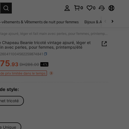
0
0
ouver. Press Enter to select.
-vêtements & Vêtements de nuit pour femmes
Bijoux & Accessoires pou
1 pièce Chapeau Beanie tricoté vintage ajouré, léger et fait main avec perles, pour femmes, printemps/été
e Chapeau Beanie tricoté vintage ajouré, léger et
ain avec perles, pour femmes, printemps/été
c260411004562259874841
75
.93
DH286.00
-4%
ICE AND AVAILABILITY
de prix limitée dans le temps
de style:
et tricoté
le Unique