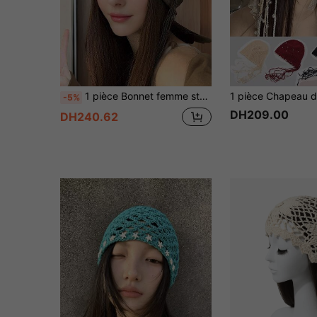
1 pièce Bonnet femme style doux & cool avec pompon et décoration perlée, chapeau ample vintage artistique, affinant le visage, convient pour les voyages et les rendez-vous au printemps/automne
-5%
DH209.00
DH240.62