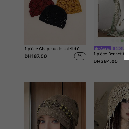
1 pièce Chapeau de soleil d'été léger, polyvalent, fait à la main au crochet avec décoration florale ajourée et respirante. Convient pour le port quotidien et les activités extérieures pour les femmes.
MONA A
DH187.00
DH364.00