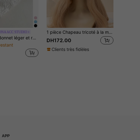
1 pièce Chapeau tricoté à la main en crochet décoratif à coque légère pour femmes, convient pour le printemps, l'été, l'automne, la plage et le port en extérieur
NA ACC STUDIO
e affinant le visage, bonnet ajouré au crochet fait main, nouveau chapeau tricoté à paillettes printemps/été, chapeau à enfiler polyvalent affinant le visage, bonnet floral ajouré tricoté fait main pour femmes, nouveau chapeau fin et respirant affinant le visage pour l'été, chapeau à enfiler
DH172.00
restant
Clients très fidèles
APP