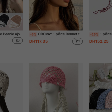
1 pièce Chapeau de Beanie ajouré fait main au crochet pour femmes, casquette légère tricotée avec décoration de gland, couvre-chef mode pour protection solaire estivale, style bohème, convient pour mère et fille, vacances pour femmes, Halloween (légèrement surdimensionné, légère différence de couleur par rapport à l'article réel)
OBOVAY 1 pièce Bonnet tricoté fait main avec décoration de coquillage Y2K pour femmes, chapeau de crochet ajouré en forme de diamant à la mode, convient pour la rue quotidienne, les vacances, les tenues bohèmes, la photographie
1 pièce Chapeau beanie ajouré fait main au crochet pour femmes, chap
-3%
-25%
DH117.35
DH152.25