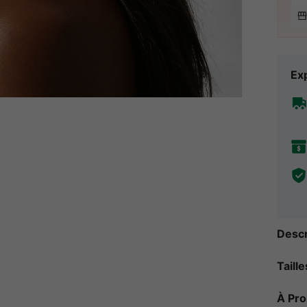
Exp
Descr
Taill
À Pr