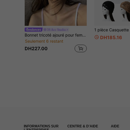
3S Acc Studio
Bonnet tricoté ajouré pour femmes, bandeau de tête fin en crochet fait main pour l'été, casquette tricotée à la main, bonnet ajouré vintage polyvalent, palette de couleurs macaron, chapeau slouchy affinant le visage, bandeau de protection solaire printemps/été
DH185.16
Seulement 6 restant
DH227.00
INFORMATIONS SUR
CENTRE & D'AIDE
AIDE