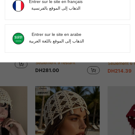
Entrer sur le site en français
الذهاب إلى الموقع بالفرنسية
Entrer sur le site en arabe
الذهاب إلى الموقع باللغة العربية
CC STUDIO
MONA ACC STUDIO
MO
1 pièce Bonnet tricoté à perles fait main, bonnet rétro ajouré pour femmes pour la photographie, accessoire de tête bohème chic, bonnet tricoté à perles pur fait main, rétro à la mode, ajouré, à franges, à perles, respirant, affinant le visage, fin pour l'été, bonnet
1 pièce Chapeau tricoté bohème ajouré à franges, bandeau fait main avec perles pour femmes, chapeau tricoté à franges de perles, chapeau ajouré vintage à la mode polyvalent et chaud protégeant les oreilles et affinant le visage, grande taille de tête, crochet fait main
1 pièce Chapeau bandeau tricoté à la main avec perles et ajouré pour femmes, nouveau bonnet polyva
-5%
Seulement 9 restant
Seulement 6 
DH281.00
DH214.39