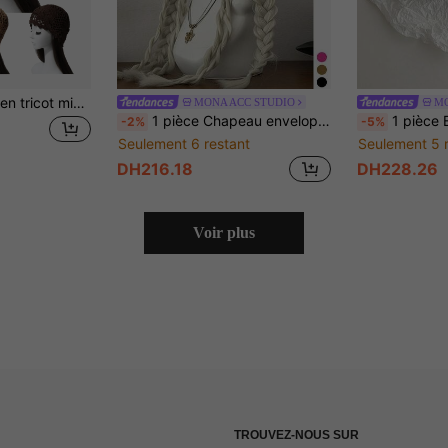
1 pièce Casquette en tricot mince, élégante et aérée avec motif floral en crochet pour femme, printemps/été. Bandeau tricoté à la main, style
MONA ACC STUDIO
MO
1 pièce Chapeau enveloppant floral ajouré artistique fait main au crochet respirant d'été, bonnet fin tressé ajouré pour femmes, casquette à pompons de mode printemps-été pour grande circonférence de tête
1 pièce Bonnet léger et respirant en tricot ajouré, chapeau tricoté ajouré à paillettes pour femmes, bonnet artistique polyvalent, chapeau à enfiler à la mod
-2%
-5%
Seulement 6 restant
Seulement 5 
DH216.18
DH228.26
Voir plus
TROUVEZ-NOUS SUR