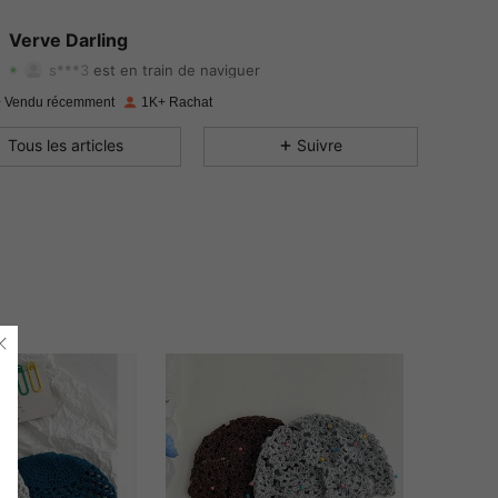
4.86
38
962
Verve Darling
s***3
est en train de naviguer
4.86
38
962
 Vendu récemment
1K+ Rachat
4.86
38
962
Tous les articles
Suivre
4.86
38
962
4.86
38
962
4.86
38
962
4.86
38
962
4.86
38
962