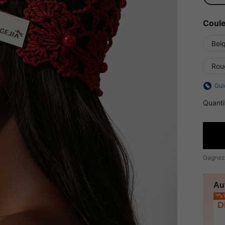
Coul
Bei
Rou
Gui
Quanti
Gagnez
Au
P
D