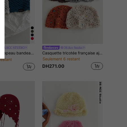
NA ACC STUDIO
3S Acc Studio
lent et doux pour le printemps et l'été, effet affinant le visage, bleu tonifiant le teint, style plage vintage avec franges perlées, chapeau tricoté ajouré respirant et polyvalent pour l'été
Casquette tricotée française ajourée de style bohème colorée et perlée, béret vintage polyvalent fait main tressé pour femmes, couvre-chef léger et respirant offrant une protection solaire, convient pour le printemps, l'été, l'automne, usage quotidien, la plage, l'extérieur
Seulement 6 restant
restant
DH271.00