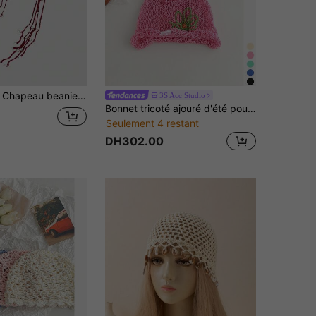
eau mou tricoté à la main avec gland, couvre-chef de style bohème à la mode pour l'été, convient pour les tenues mère-fille, vêtements de vacances pour femmes
3S Acc Studio
Bonnet tricoté ajouré d'été pour femmes, bonnet vintage polyvalent fait main, bonnet fin affinant le visage, foulard de tête couleur macaron pour le printemps/l'été, couvre-chef de protection solaire à la mode
Seulement 4 restant
DH302.00