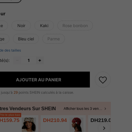
eur
ge
Noir
Kaki
Rose bonbon
ge
Bleu ciel
Parme
de des tailles
té(s):
AJOUTER AU PANIER
 jusqu'à
29
points SHEIN calculés à la caisse.
tres Vendeurs Sur SHEIN
Afficher tous les 3 vendeurs
rix le plus bas
H159.75
DH210.94
DH219.00