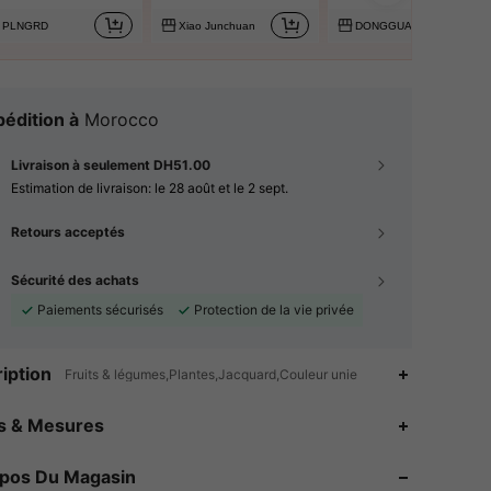
PLNGRD
Xiao Junchuan
DONGGUANWENCHI
édition à
Morocco
Livraison à seulement DH51.00
Estimation de livraison:
le 28 août et le 2 sept.
Retours acceptés
Sécurité des achats
Paiements sécurisés
Protection de la vie privée
iption
Fruits & légumes,Plantes,Jacquard,Couleur unie
es & Mesures
4.86
38
962
opos Du Magasin
4.86
38
962