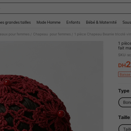
e
and down arrow keys to navigate search Dernière recherche and Rechercher et Tr
s grandes tailles
Mode Homme
Enfants
Bébé & Maternité
Sous
eaux pour femmes
Chapeau pour femmes
/
/
1 pièc
fait m
SKU: s
2
DH
PR
Baisse 
Type 
Bonn
Taille
Tail