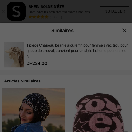
SHEIN-SOLDE D'ÉTÉ
×
INSTALLER
Découvrez les dernières tendances à bon prix.
(18,717)
Similaires
1 pièce Chapeau beanie ajouré fin pour femme avec trou pour
queue de cheval, convient pour un style bohème pour un port
quotidien, au printemps et à l'automne, pour les vacances et
A
les festivals
DH234.00
Articles Similaires