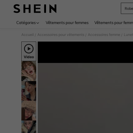
Rob
Use up 
Catégories
Vêtements pour femmes
Vêtements pour femme
Accueil
Accessoires pour vêtements
Accessoires femme
Lunet
/
/
/
Video