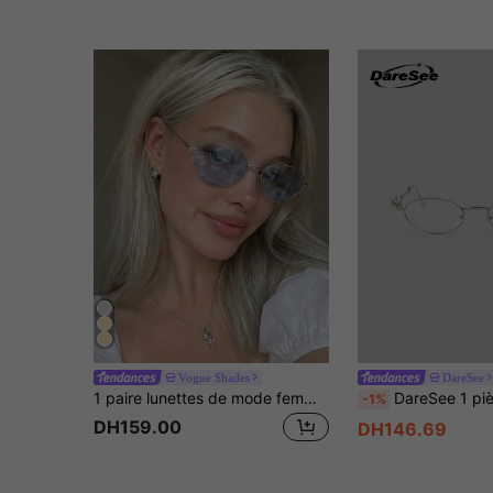
Vogue Shades
DareSee
1 paire lunettes de mode femme à monture métallique forme d'œil de chat argentée, bord fin, style de rue à la mode mode
DareSee 1 pièce Lunettes de mode à petit cadre ovale avec décoration de strass 9 carats pour femmes, polyvalentes pour la lecture sur 
-1%
DH159.00
DH146.69