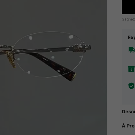
Gagnez
Exp
Descr
À Pr