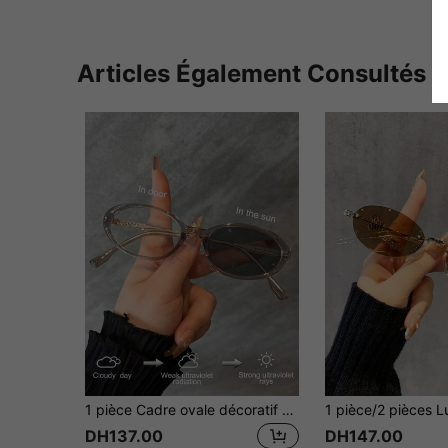
Articles Également Consultés
1 pièce Cadre ovale décoratif de haute qualité avec jambes en métal, pour la lecture d'ordinateur à l'intérieur, la mode et les vacances à la plage. Convient pour l'extérieur et les voyages.
DH137.00
DH147.00