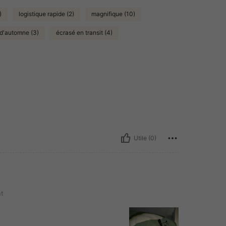
)
logistique rapide (2)
magnifique (10)
d'automne (3)
écrasé en transit (4)
Utile (0)
t