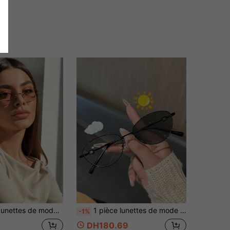
e mode rétro chic sans cadre ovales
1 pièce lunettes de mode à monture fine dorée et effet photochromique forme chat, avec étui. Nouvel article printemps/été pour femmes, lunettes décoratives sans ordonnance, accessoire pour un look naturel sans maquillage
-1%
DH180.69