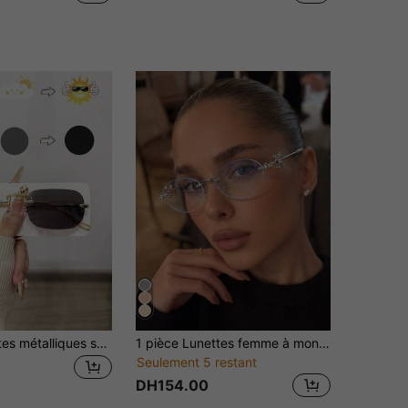
1 pièce Lunettes métalliques sans monture mode minimaliste unisexe
1 pièce Lunettes femme à monture ovale sans monture, petit cadre en métal avec strass bling bling, élégantes et premium, multicolores, style mode, jeune, personnalisé, vintage Y2K, verres unis, convient pour la photographie de rue, le travail, la rentrée scolaire, etc.
Seulement 5 restant
DH154.00