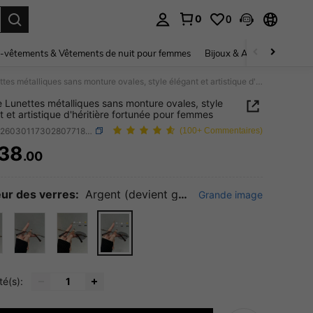
0
0
ouver. Press Enter to select.
-vêtements & Vêtements de nuit pour femmes
Bijoux & Accessoires pou
1 pièce Lunettes métalliques sans monture ovales, style élégant et artistique d'héritière fortunée pour femmes
e Lunettes métalliques sans monture ovales, style
t et artistique d'héritière fortunée pour femmes
SKU: sc260301173028077189608
(100+ Commentaires)
38
.00
ICE AND AVAILABILITY
ur des verres:
Argent (devient gris)
Grande image
té(s):