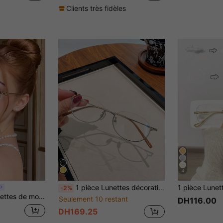
Clients très fidèles
4
1 pièce Lunettes décoratives ovales à demi-monture de style japonais pour femmes (incluant des verres transparents) convenant pour le cosplay, le port quotidien décontracté, monture en alliage & verres transparents
-2%
re, avec branches en métal diamant, verres décoratifs unis
Seulement 10 restant
DH116.00
DH169.25