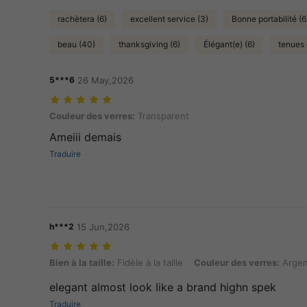
rachètera (6)
excellent service (3)
Bonne portabilité (6
beau (40)
thanksgiving (6)
Élégant(e) (6)
tenues 
5***6
26 May,2026
Couleur des verres: Transparent
Couleur des verres:
Transparent
Ameiii demais
Traduire
h***2
15 Jun,2026
Bien à la taille: Fidèle à la taille, Couleur des verres: Argent
Bien à la taille:
Fidèle à la taille
Couleur des verres:
Argen
elegant almost look like a brand highn spek
Traduire