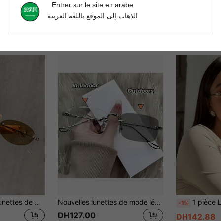
Entrer sur le site en arabe
الذهاب إلى الموقع باللغة العربية
1 pièce/2 pièces Lunettes de mode pour femmes, nouveau style minimaliste et sexy, design ovale sans monture, ornées de strass, personnalisées, haut de gamme, cadeau de vacances, pour usage quotidien, fêtes, rassemblements et voyages
Nouvelles lunettes de mode légères de style européen et américain pour femmes, convenant à l'automne/hiver, aux tenues de bureau décontractées, aux vacances d'été à la plage, aux activités de plein air et aux voyages
1 pièce Lunettes d
-1%
DH127.00
DH142.88