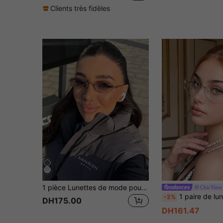
Clients très fidèles
1 pièce Lunettes de mode pour femmes à petit cadre ovale sans cadre, lunettes de mode roses à la mode, convenant pour les vacances d'été, la plage et toutes les saisons
ChicView
1 paire de lunettes de mode minimalistes pour femmes, sans montu
-2%
DH175.00
DH161.47