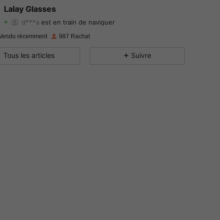
4.74
28
506
Lalay Glasses
d***a
est en train de naviguer
4.74
28
506
Evaluation
Articles
Suiveurs
Vendu récemment
987 Rachat
4.74
28
506
Tous les articles
Suivre
4.74
28
506
4.74
28
506
4.74
28
506
4.74
28
506
4.74
28
506