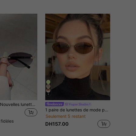
8
1 pièce pièce Nouvelles lunettes de mode ovales sans monture pour femmes, verres dégradés multicolores, lunettes de luxe vintage pour hommes, convient pour les voyages, les vacances, le port décoratif
Vogue Shades
1 paire de lunettes de mode pour femmes, couleur thé foncé, monture ovale sans bord, branches en métal, bord découpé personnalisé, petite monture, convient pour le port quotidien
Seulement 5 restant
 fidèles
DH157.00