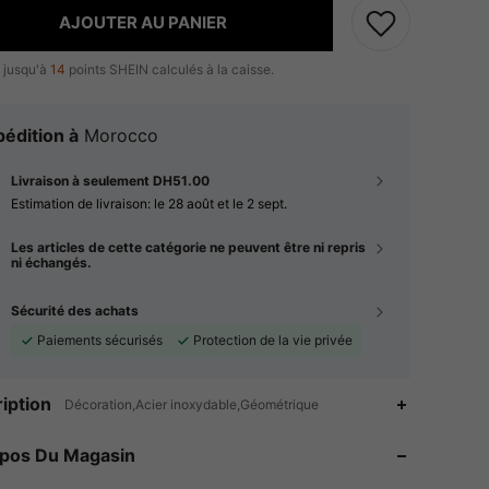
AJOUTER AU PANIER
 jusqu'à
14
points SHEIN calculés à la caisse.
édition à
Morocco
Livraison à seulement DH51.00
Estimation de livraison:
le 28 août et le 2 sept.
Les articles de cette catégorie ne peuvent être ni repris
ni échangés.
Sécurité des achats
Paiements sécurisés
Protection de la vie privée
4.74
28
506
iption
Décoration,Acier inoxydable,Géométrique
4.74
28
506
opos Du Magasin