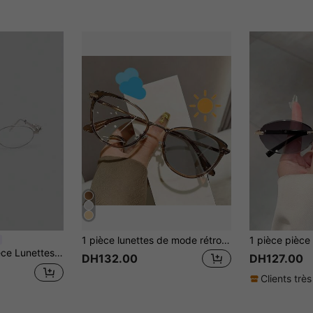
1 pièce lunettes de mode rétro mode œil de chat pour femmes, convient pour les sorties quotidiennes, les vacances, la plage, les activités en extérieur
ordinateur en intérieur, l'extérieur, les festivals de musique et la rentrée scolaire, verres transparents décoratifs
DH132.00
DH127.00
Clients très