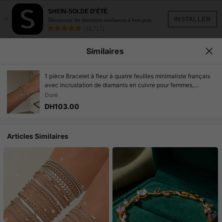
SHEIN-SOLDE D'ÉTÉ
×
INSTALLER
Découvrez les dernières tendances à bon prix.
(18,717)
Similaires
1 pièce Bracelet à fleur à quatre feuilles minimaliste français
avec incrustation de diamants en cuivre pour femmes,
accessoire de bijoux étincelant à la mode
Doré
DH103.00
Articles Similaires