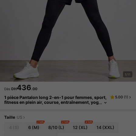
1/11
436
DH
.00
Dès
1 pièce Pantalon long 2-en-1 pour femmes, sport,
5.00
(
1
)
fitness en plein air, course, entraînement, yog
a, pantalon long de fitness pour femmes, poc
he zippée, short 2-en-1 intérieur pour course et e
ntraînement
Taille
US
2 left
2 left
4 left
4
(S)
6
(M)
8/10
(L)
12
(XL)
14
(XXL)