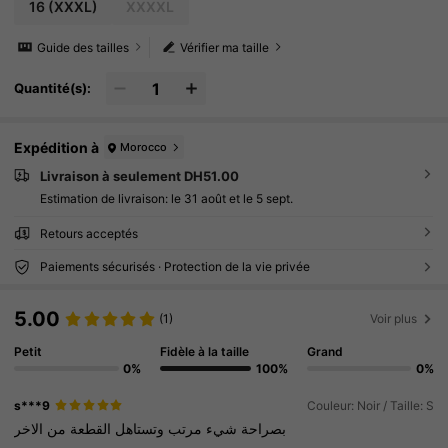
16
(XXXL)
XXXXL
Guide des tailles
Vérifier ma taille
Quantité(s):
Expédition à
Morocco
Livraison à seulement DH51.00
Estimation de livraison:
le 31 août et le 5 sept.
Retours acceptés
Paiements sécurisés · Protection de la vie privée
5.00
(1)
Voir plus
Petit
Fidèle à la taille
Grand
0%
100%
0%
s***9
Couleur: Noir / Taille: S
بصراحة
شيء
مرتب
وتستاهل
القطعة
من
الاخر