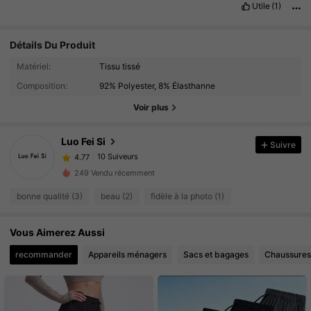
Utile
(1)
Détails Du Produit
Matériel:
Tissu tissé
10 Suiveurs
4.77
Composition:
92% Polyester, 8% Élasthanne
10 Suiveurs
4.77
Voir plus
10 Suiveurs
4.77
10 Suiveurs
4.77
Luo Fei Si
Suivre
10 Suiveurs
4.77
b***3
a suivi
Il y a 1 jour
249 Vendu récemment
10 Suiveurs
4.77
bonne qualité (3)
beau (2)
fidèle à la photo (1)
10 Suiveurs
4.77
10 Suiveurs
4.77
Vous Aimerez Aussi
10 Suiveurs
4.77
recommander
Appareils ménagers
Sacs et bagages
Chaussures
10 Suiveurs
4.77