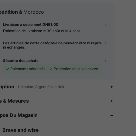
édition à
Morocco
Livraison à seulement DH51.00
Estimation de livraison:
le 30 août et le 4 sept.
Les articles de cette catégorie ne peuvent être ni repris
ni échangés.
Sécurité des achats
Paiements sécurisés
Protection de la vie privée
iption
Unicolore,Argent épais,Noir
4.94
90
3.3K
es & Mesures
4.94
90
3.3K
opos Du Magasin
4.94
90
3.3K
Brave and wise
p***7
est en train de naviguer