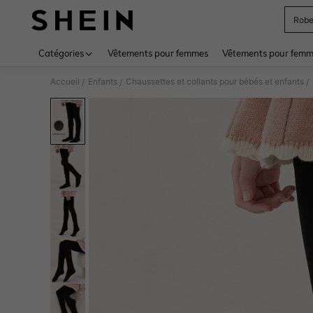
Rob
Use up 
Catégories
Vêtements pour femmes
Vêtements pour femme
Accueil
Enfants
Chaussettes et collants pour bébés et enfants
/
/
/