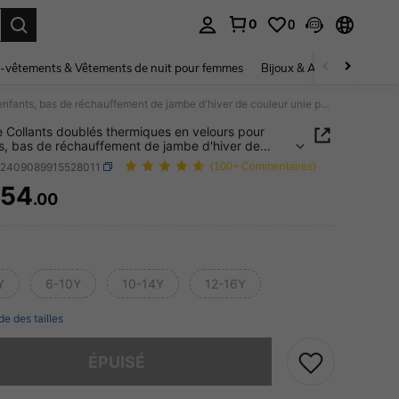
0
0
ouver. Press Enter to select.
-vêtements & Vêtements de nuit pour femmes
Bijoux & Accessoires pou
1 pièce Collants doublés thermiques en velours pour enfants, bas de réchauffement de jambe d'hiver de couleur unie pour la danse
e Collants doublés thermiques en velours pour
s, bas de réchauffement de jambe d'hiver de
r unie pour la danse
k2409089915528011
(100+ Commentaires)
254
.00
ICE AND AVAILABILITY
Y
6-10Y
10-14Y
12-16Y
de des tailles
 ce produit est épuisé.
ÉPUISÉ