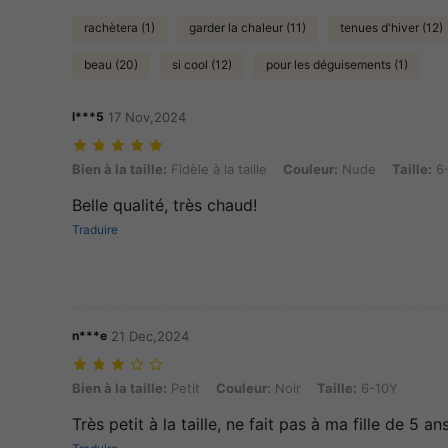
rachètera (1)
garder la chaleur (11)
tenues d'hiver (12)
beau (20)
si cool (12)
pour les déguisements (1)
l***5
17 Nov,2024
Bien à la taille: Fidèle à la taille, Couleur: Nude, Taille: 6-10Y
Bien à la taille:
Fidèle à la taille
Couleur:
Nude
Taille:
6
Belle qualité, très chaud!
Traduire
n***e
21 Dec,2024
Bien à la taille: Petit, Couleur: Noir, Taille: 6-10Y
Bien à la taille:
Petit
Couleur:
Noir
Taille:
6-10Y
Très petit à la taille, ne fait pas à ma fille de 5