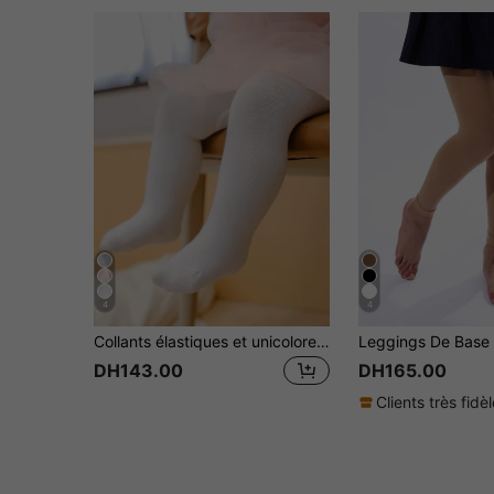
4
4
Collants élastiques et unicolore pour bébés et petites filles pour printemps/automne, idéals pour assortir les tenues
DH143.00
DH165.00
Clients très fidè