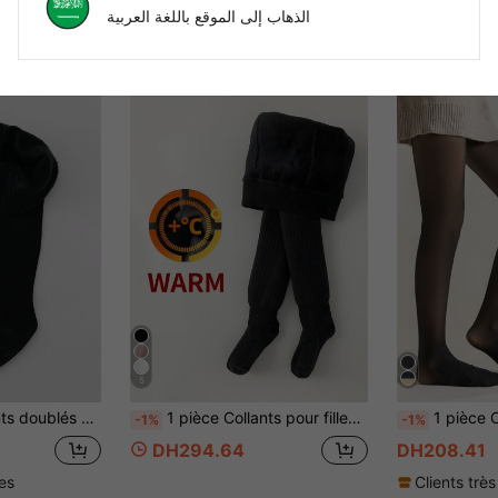
الذهاب إلى الموقع باللغة العربية
5
tomne/hiver, collants body à étrier épais et chauds pour nourrissons filles
1 pièce Collants pour filles, collants à sous-pieds doublés chauds pour bébés filles, chaussettes d'hiver chaudes pour tout-petits, style minimaliste, chaussettes de princesse pour enfants
1 pièce Collant opaque pour enfants, le
-1%
-1%
DH294.64
DH208.41
les
Clients très