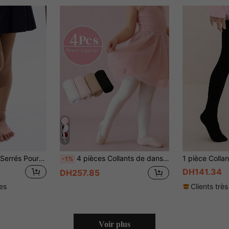
5
Leggings De Base Serrés Pour Filles, Longueur Capri, Conviennent À La Danse
4 pièces Collants de danse pour filles, matériau en velours minimaliste et polyvalent, doux et ajusté. Convient pour la pratique de la danse des filles
-1%
DH141.34
DH257.85
les
Clients très
Voir plus