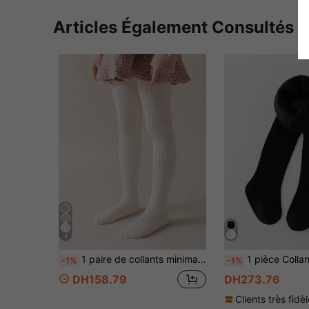
Articles Également Consultés
4
1 paire de collants minimalistes, convenant aux filles, aux bébés, aux sports de plein air décontractés, assortis aux robes pour toutes les saisons
1 pièce Collants doublés de polaire pour enfants, chaussettes de couche de base pour bébé au
-1%
-1%
DH158.79
DH273.76
Clients très fidè