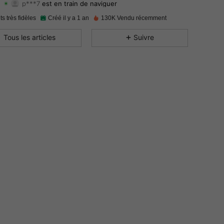
4.94
90
3.3K
Evaluation
Articles
Suiveurs
ts très fidèles
Créé il y a 1 an
130K Vendu récemment
4.94
90
3.3K
Tous les articles
Suivre
4.94
90
3.3K
4.94
90
3.3K
4.94
90
3.3K
4.94
90
3.3K
4.94
90
3.3K