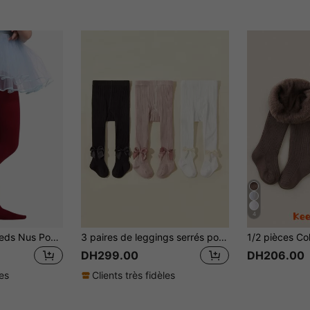
4
Collants Colorés Pieds Nus Pour Enfants Pour La Danse Ou Une Utilisation Quotidienne
3 paires de leggings serrés pour filles, pantalons thermiques tricotés pour bébés, collants pour filles pour le printemps, l'automne et l'hiver
DH299.00
DH206.00
les
Clients très fidèles