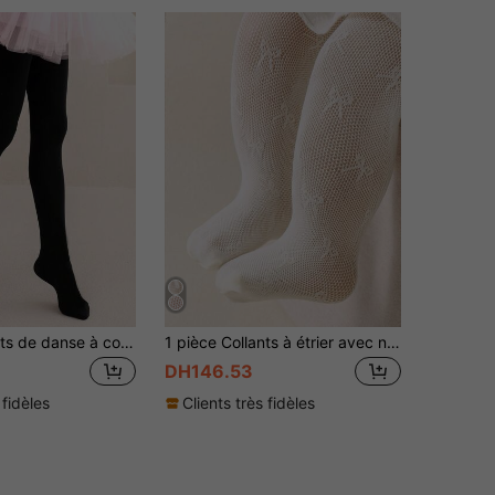
1 pièce Collants de danse à couleur unie haute élasticité pour filles, convenant à toutes les saisons
1 pièce Collants à étrier avec nœud beige, respirants et rafraîchissants, convenant aux bébés filles. Chaussettes de danse, parfaites pour la fête d'anniversaire d'une bébé fille. Convient aux enfants de 0+ ans,
DH146.53
 fidèles
Clients très fidèles