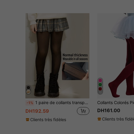
12
1 paire de collants transparents pour enfants, leggings respirants et très élastiques de couleur chair noire, convenant pour toutes les saisons
-1%
DH161.00
DH192.59
Clients très fidè
Clients très fidèles