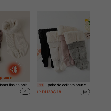
1/2 pièces Collants fins en polaire pour enfants/filles, leggings à pattes d'éléphant de couleur unie mignons et décontractés, doublure thermique douce et confortable, convient pour le port quotidien en automne/hiver, l'école, l'extérieur, la maison, les voyages
1 paire de collants pour enfants, leggings pour bébé et tout-petits, leggings d'hiver épais et chauds pour filles
-1%
DH288.18