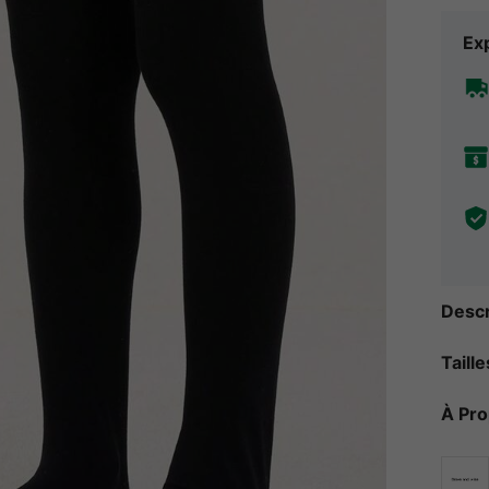
Exp
Descr
Taill
À Pr