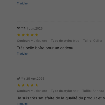
Traduire
S***3
1 Jun,2026
Couleur: Multicolore, Type de style: bleu, Taille: Collier
Couleur:
Multicolore
Type de style:
bleu
Taille:
Collier
Très belle boîte pour un cadeau
Traduire
g***e
25 Apr,2026
Couleur: Multicolore, Type de style: noir, Taille: Anneau
Couleur:
Multicolore
Type de style:
noir
Taille:
Anneau
Je suis très satisfaite de la qualité du produit et 
Traduire