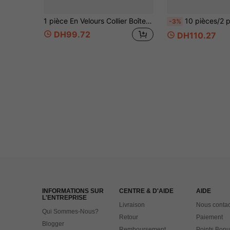
1 pièce En Velours Collier Boîte Pendentif Boîte Boîte De Bague Boucles D'oreilles Boîte Bracelet Boîte Pour Emballage De Bijoux
10 pièces/2 pièces/Ensemble de boîte cadeau de remerciement blanche de luxe & sac en papier, boîte d'emballage 
-3%
DH99.72
DH110.27
INFORMATIONS SUR
CENTRE & D'AIDE
AIDE
L'ENTREPRISE
Livraison
Nous contac
Qui Sommes-Nous?
Retour
Paiement
Blogger
Remboursement
Points Bonu