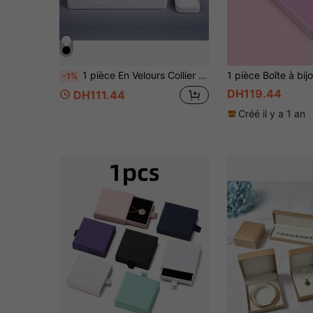
1 pièce En Velours Collier Boîte Pendentif Boîte Anneau Boucle D'oreille Bracelet Boîte À Cadeau Pour Emballage De Bijoux
-1%
DH119.44
DH111.44
Créé il y a 1 an