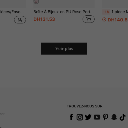
élégante avec nœud en ruban pour les faveurs de mariage, bijoux, bonbons et petits cadeaux
Boîte À Bijoux en PU Rose Portable Et Minimaliste Pour Femmes, Adaptée Au Rangement Des Bagues Et Des Colliers, 1 Pièce
1 pièce Mode Minimaliste Boîte 
-1%
DH131.53
DH140.8
Voir plus
TROUVEZ-NOUS SUR
ter
s