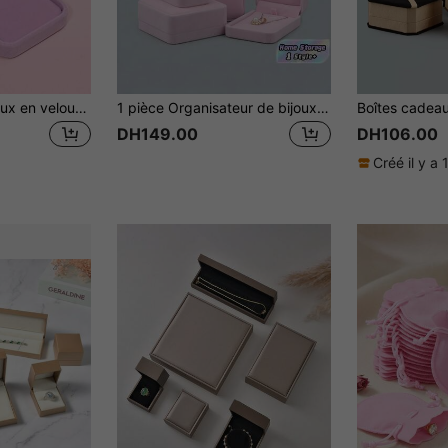
1 pièce Boîte à bijoux en velours de haute qualité à la mode pour boucles d'oreilles et colliers, boîte de cadeau pour mariage et festival, 7 * 10cm
1 pièce Organisateur de bijoux en velours avec plusieurs compartiments, doublure en peluche douce, boîte de rangement de bijoux rose pour la Saint-Valentin, la Fête des Mères, la Fête des Pères, Noël, l'anniversaire, Thanksgiving, le rangement à la maison, l'exposition de bijoux, l'étui de voyage
DH149.00
DH106.00
Créé il y a 