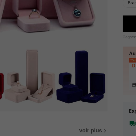
Brac
Gagnez
Au
P
D
Exp
Voir plus