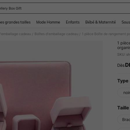
llery Box Gift
and down arrow keys to navigate search Dernière recherche and Rechercher et Tr
s grandes tailles
Mode Homme
Enfants
Bébé & Maternité
Sous
d'emballage cadeau
Boîtes d'emballage cadeau
/
/
1 pièc
organi
peut ra
SKU: s
bagues
cadeau
D
Dès
PR
Fête d
autres
Type 
noi
Taille
Brac