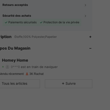
Retours acceptés
Sécurité des achats
Paiements sécurisés
Protection de la vie privée
iption
Étoffe,100% Polyester,Papetier
4.91
12
431
opos Du Magasin
4.91
12
431
4.91
12
431
Homey Home
9***8
est en train de naviguer
4.91
12
431
Evaluation
Articles
Suiveurs
Vendu récemment
3K Rachat
4.91
12
431
Tous les articles
Suivre
4.91
12
431
4.91
12
431