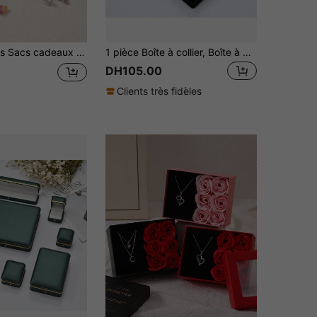
t mode et praticité. Ces sacs cadeaux pour bijoux réutilisables sont parfaits pour les collectionneurs de bijoux, les organisateurs de mariage, les passionnés de DIY et les propriétaires de boutiques pour ranger les colliers, boucles d'oreilles et bagues, ou à utiliser comme sacs de faveurs de mariage.
1 pièce Boîte à collier, Boîte à pendentif, Boîte de rangement pour bijoux, Boîte d'emballage cadeau, Boîte de rangement pour bijoux, Boîte d'emballage cadeau pour la Fête des Mères
DH105.00
Clients très fidèles