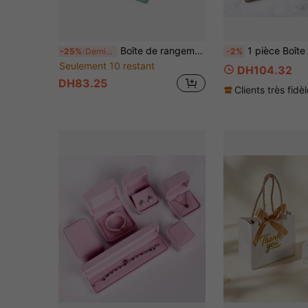
Boîte de rangement pour bijoux à 1 tiroir, peut ranger les bagues, les boucles d'oreilles, les pendentifs, les colliers, les bracelets et autres bijoux, boîte d'emballage cadeau pour la Saint-Valentin et le Nouvel An
1 pièce Boîte de rangement pour bague/bra
-25%
Derniers 2 jours
-2%
Seulement 10 restant
DH104.32
DH83.25
Clients très fidè