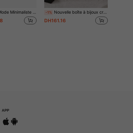
De Rangement De Bijoux Pour Femme Pour Organisateur De Bijoux
Nouvelle boîte à bijoux créative en forme de fleur de rose pour la Saint-Valentin, boîte cadeau avec fenêtre d'affichage. Convient pour les anniversaires, mariages, Saint-Valentin, Noël, fête des mères (collier non inclus)
-1%
8
DH161.16
APP