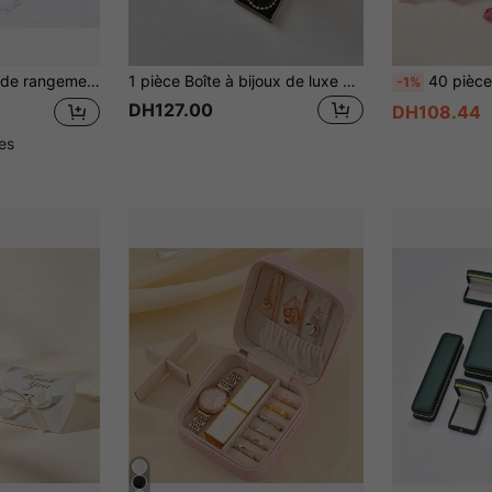
celet/collier/bijoux synthétique doré
1 pièce Boîte à bijoux de luxe en cuir PU et velours pour femmes, boîte de rangement de bijoux grande de 19x19cm pour bagues, colliers, boucles d'oreilles, bracelets, boîte d'affichage de bijoux & organisateur de voyage, boîtes à bijoux au design minimaliste, cadeau d'anniversaire, de mariage, de Noël, du Nouvel An pour elle
40 pièces Sacs cadeaux en velours rose avec cordon de serrage. Présentant un design unique de bordure en dentelle ondulée avec des cordons à double face, combinan
-1%
DH127.00
DH108.44
les