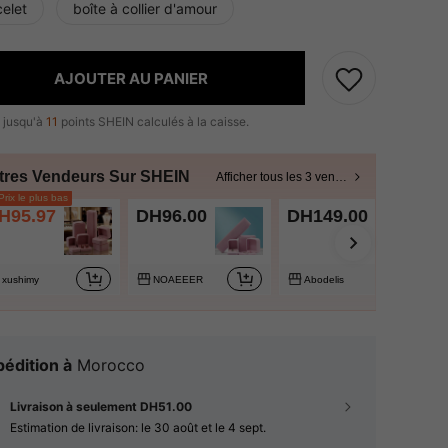
elet
boîte à collier d'amour
AJOUTER AU PANIER
 jusqu'à
11
points SHEIN calculés à la caisse.
tres Vendeurs Sur SHEIN
Afficher tous les 3 vendeurs
rix le plus bas
H95.97
DH96.00
DH149.00
xushimy
NOAEEER
Abodelis
édition à
Morocco
Livraison à seulement DH51.00
Estimation de livraison:
le 30 août et le 4 sept.