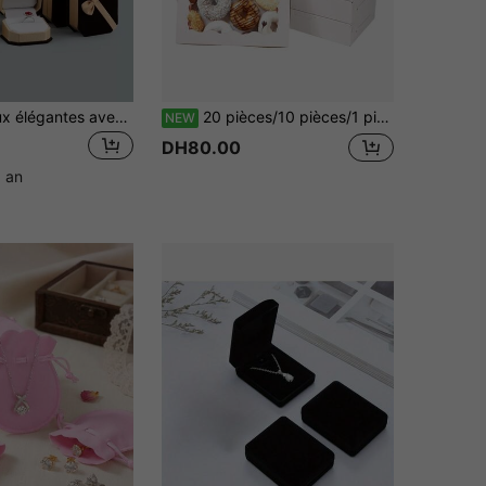
Boîtes cadeaux élégantes avec nœuds pour le rangement et la présentation de bijoux, boucles d'oreilles, colliers et bagues (certaines pièces sont envoyées au hasard) Cadeaux de la Saint-Valentin
20 pièces/10 pièces/1 pièce Boîtes cadeaux pour pâtisserie, 7x4,3x1,5 pouces, boîtes à pain et collations marron, boîtes cadeaux premium convenant pour l'emballage de desserts, beignets, tartes, bonbons, gâteaux, muffins et macarons
NEW
DH80.00
1 an