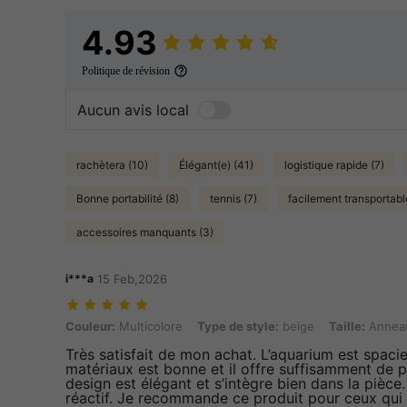
4.93
Politique de révision
Aucun avis local
rachètera (10)
Élégant(e) (41)
logistique rapide (7)
Bonne portabilité (8)
tennis (7)
facilement transportabl
accessoires manquants (3)
i***a
15 Feb,2026
Couleur: Multicolore, Type de style: beige, Taille: Anneau
Couleur:
Multicolore
Type de style:
beige
Taille:
Annea
Très satisfait de mon achat. L’aquarium est spacieux
matériaux est bonne et il offre suffisamment de p
design est élégant et s’intègre bien dans la pièce. 
réactif. Je recommande ce produit pour ceux qui