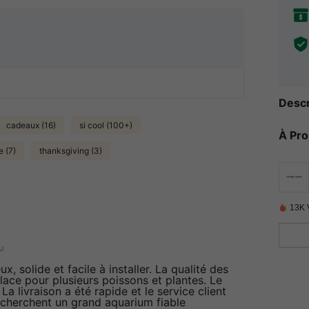
Descr
cadeaux (16)
si cool (100+)
À Pr
e (7)
thanksgiving (3)
13K 
u
, solide et facile à installer. La qualité des
lace pour plusieurs poissons et plantes. Le
La livraison a été rapide et le service client
 cherchent un grand aquarium fiable