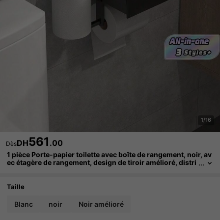
1/16
561
DH
.00
Dès
1 pièce Porte-papier toilette avec boîte de rangement, noir, av
ec étagère de rangement, design de tiroir amélioré, distri
buteur de papier hygiénique mural, étagère de rangemen
t murale pour salle de bain, décoration de salle de bain, organ
isateur de salle de bain, décoration d'automne, rentrée des cl
Taille
asses
Blanc
noir
Noir amélioré