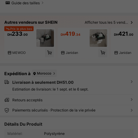
Guide des tailles
Autres vendeurs sur SHEIN
Afficher tous les 5 vendeurs
Prix le plus bas
233
419
421
DH
.00
DH
.34
DH
.00
MEWOO
Janidan
Janidan
Expédition à
Morocco
Livraison à seulement DH51.00
Estimation de livraison:
le 1 sept. et le 6 sept.
Retours acceptés
Paiements sécurisés · Protection de la vie privée
60K Suiveurs
4.88
Détails Du Produit
Matériel:
Polystyrène
60K Suiveurs
4.88