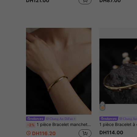
DH121.00
DH87.00
Chang An DiFan
Chang An
1 pièce Bracelet manchette ouvert en acier inoxydable plaqué or 18K martelé à coupe diamant, jonc de luxe poli multifacettes 3D, respectueux de la peau, résistant à la transpiration, verrouillage de la couleur durable, convient pour les tenues élégantes de trajet des femmes, accessoires exquis pour les soirées, cadeaux d'anniversaire, style mature sophistiqué, à porter seul ou en superposition pour plusieurs occasions
-2%
DH114.00
DH116.20