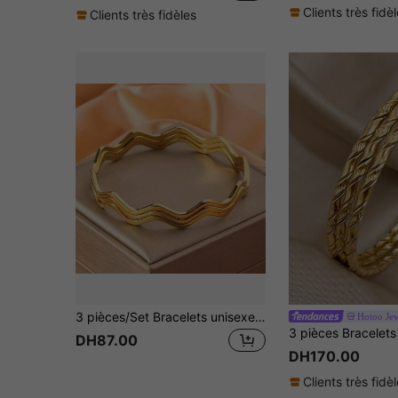
Clients très fidè
Clients très fidèles
3 pièces/Set Bracelets unisexes à design ondulé plaqué acier inoxydable à la mode, convenant pour le port quotidien et les fêtes
Hotoo Je
DH87.00
DH170.00
Clients très fidè