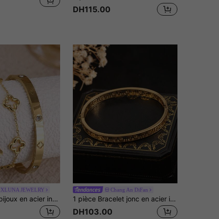
DH115.00
XLUNA JEWELRY
Chang An DiFan
Ensemble de bijoux en acier inoxydable, design trèfle, convient pour le trajet quotidien des femmes ou le port quotidien, également un cadeau parfait pour les amis
1 pièce Bracelet jonc en acier inoxydable plaqué or 18 carats avec motif vintage de la Grande Muraille, bracelet en forme de nuage pour femmes
DH103.00