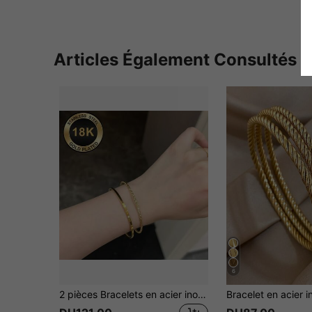
Articles Également Consultés
6
2 pièces Bracelets en acier inoxydable ciel étoilé, ne se décolore pas, mode minimaliste, bracelet simple polyvalent, bracelet ultra-fin empilable