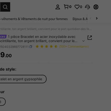
0
0
ouver. Press Enter to select.
-vêtements & Vêtements de nuit pour femmes
Bijoux & Accessoires pou
1 pièce Bracelet en acier inoxydable avec étoile scintillante, ton argent brillant, convient pour le port quotidien des femmes
1 pièce Bracelet en acier inoxydable avec
scintillante, ton argent brillant, convient pour le
uotidien des femmes
j25040329697728111
(500+ Commentaires)
89
.00
ICE AND AVAILABILITY
de style:
celet en argent gypsophile
eur
é