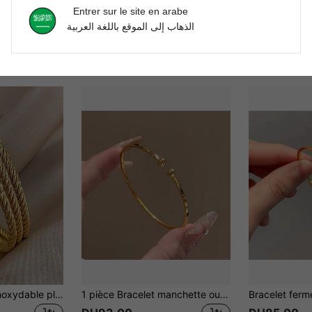
Entrer sur le site en arabe
الذهاب إلى الموقع باللغة العربية
Bracelet en acier inoxydable plaqué or 18K pour femmes, bracelet de style minimaliste de luxe à la mode, bijoux imperméables
1 pièce Bracelet manchette ouvert en acier inoxydable poli avec perle ronde simple pour femmes, cadeau parfait pour la petite amie