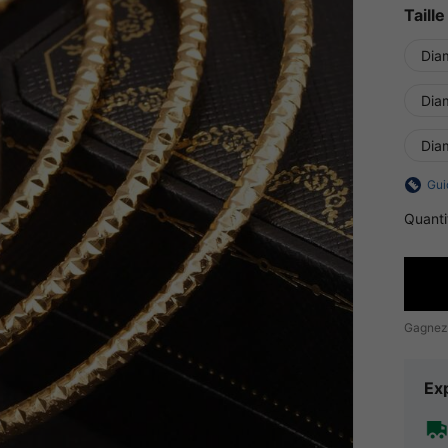
Taille
Dia
Dia
Dia
Gui
Quanti
Gagnez
Exp