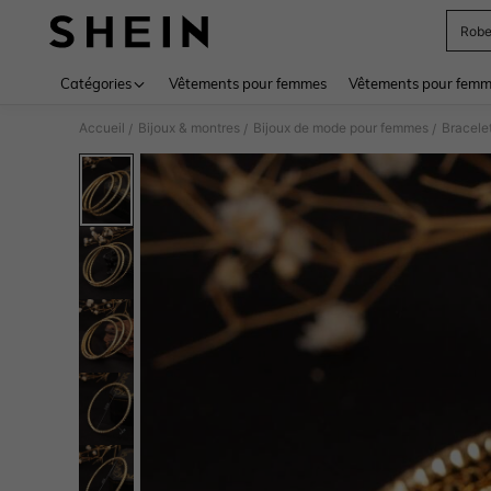
Rob
Use up 
Catégories
Vêtements pour femmes
Vêtements pour femme
Accueil
Bijoux & montres
Bijoux de mode pour femmes
Bracele
/
/
/