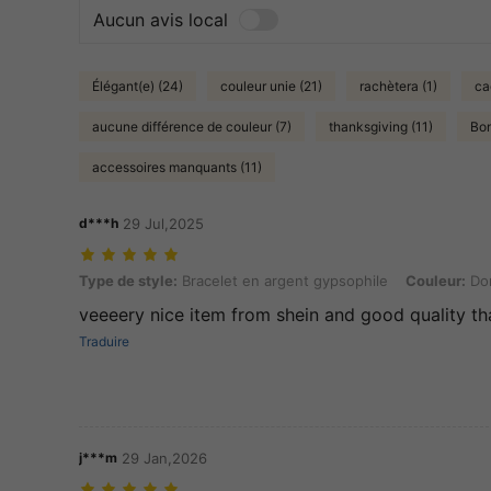
Aucun avis local
Élégant(e) (24)
couleur unie (21)
rachètera (1)
ca
aucune différence de couleur (7)
thanksgiving (11)
Bon
accessoires manquants (11)
d***h
29 Jul,2025
Type de style: Bracelet en argent gypsophile, Couleur: Doré, Taille:
Type de style:
Bracelet en argent gypsophile
Couleur:
Do
veeeery nice item from shein and good quality t
Traduire
j***m
29 Jan,2026