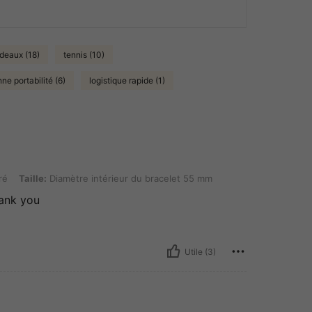
deaux (18)
tennis (10)
ne portabilité (6)
logistique rapide (1)
 Diamètre intérieur du bracelet 55 mm
ré
Taille:
Diamètre intérieur du bracelet 55 mm
hank you
Utile (3)