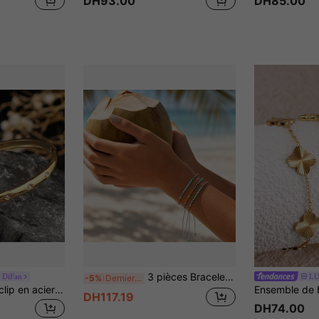
DH93.00
DH85.00
3 pièces Bracelets bohèmes d'été avec perles, Bracelets réglables, Ensemble de bracelets fins avec perles de pierre multicolores, Portables en empilage, Port quotidien et vacances, Cadeau d'été
 DiFan
LU
-5%
Derniers 2 jours
1 pièce Bracelet à clip en acier inoxydable plaqué or 18K avec étoile à huit branches incrustée de zircone cubique, convient pour le port quotidien des femmes
DH117.19
DH74.00