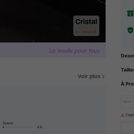
Descr
Taill
Voir plus
À Pr
Clien
Grand
4%