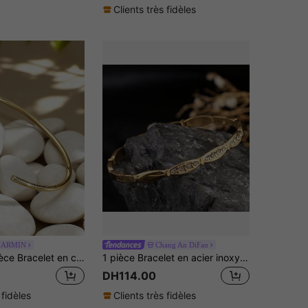
Clients très fidèles
HARMIN
Chang An DiFan
Charm-In 1 pièce Bracelet en cuivre plaqué or 18 carats avec zircone cubique, design minimaliste, épaisseur de placage 0,03-0,05 μm
1 pièce Bracelet en acier inoxydable plaqué or 18K avec design de ligne géométrique de richesse, serti de cubic zirconia cubiques et fermoir
DH114.00
 fidèles
Clients très fidèles