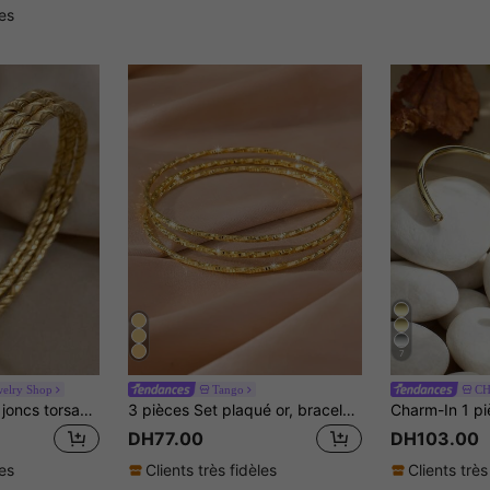
les
7
welry Shop
Tango
C
3 pièces Bracelets joncs torsadés dorés, bracelets empilables de style bohème en acier inoxydable pour femmes, bijoux de fête et d'usage quotidien pour filles, cadeau de Noël
3 pièces Set plaqué or, bracelets de manchette floraux torsadés minimalistes brillants , convient pour les cadeaux, le port quotidien et les fêtes
DH77.00
DH103.00
les
Clients très fidèles
Clients très