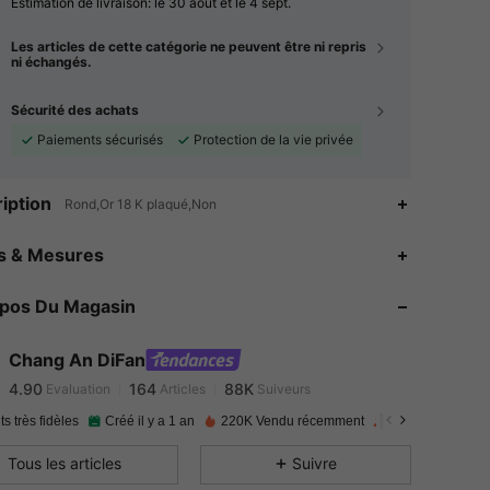
Estimation de livraison:
le 30 août et le 4 sept.
Les articles de cette catégorie ne peuvent être ni repris
ni échangés.
Sécurité des achats
Paiements sécurisés
Protection de la vie privée
iption
Rond,Or 18 K plaqué,Non
es & Mesures
4.90
164
88K
opos Du Magasin
4.90
164
88K
Chang An DiFan
4.90
164
88K
Evaluation
Articles
Suiveurs
9***1
a suivi
Il y a 7 heures
ts très fidèles
Créé il y a 1 an
220K Vendu récemment
Augmentation du
4.90
164
88K
Tous les articles
Suivre
4.90
164
88K