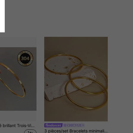
Bracelet fermé brillant Trois-Vies-Trois-Mondes non décolorant, bracelet de couple élégant style famille Zhou, design rond uni, bracelet rond minimaliste pour femme, bracelet uni pur, halo minimaliste, contraste texturé, poli lisse brillant, texture haut de gamme, auto-lumineux, polyvalent pour le port quotidien
CHICVUE
3 pièces/set Bracelets minimalistes en acier inoxydable plaqué or 18 carats, cadeaux de Noël et d'hiver