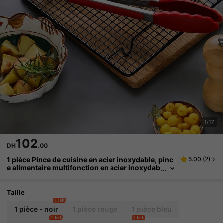
1/17
102
DH
.00
1 pièce Pince de cuisine en acier inoxydable, pinc
5.00
(
2
)
e alimentaire multifonction en acier inoxydab
le avec manche en matériau PP, résistante à l
a chaleur, acier inoxydable robuste, pince de cuis
son et barbecue résistante à la chaleur, conceptio
Taille
n de verrouillage - prise ferme
1 left
1 pièce - noir
1 pièce rouge
1 pièce bleu
2 left
3 left