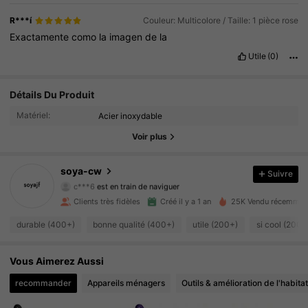
R***í
Couleur: Multicolore / Taille: 1 pièce rose
Exactamente
como
la
imagen
de
la
Utile
(0)
Détails Du Produit
1.2K Suiveurs
4.84
Matériel:
Acier inoxydable
1.2K Suiveurs
4.84
Voir plus
1.2K Suiveurs
4.84
soya-cw
Suivre
c***6
est en train de naviguer
1.2K Suiveurs
4.84
Clients très fidèles
Créé il y a 1 an
25K Vendu récemmen
durable (400+)
bonne qualité (400+)
utile (200+)
si cool (200+
1.2K Suiveurs
4.84
Vous Aimerez Aussi
1.2K Suiveurs
4.84
recommander
Appareils ménagers
Outils & amélioration de l'habitat
1.2K Suiveurs
4.84