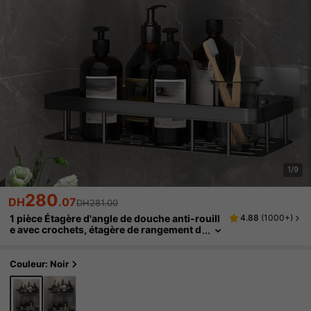
1/9
280
DH
.07
DH281.00
1 pièce Étagère d'angle de douche anti-rouill
4.88
(
1000+
)
e avec crochets, étagère de rangement d
e douche murale adhésive, organisateur
de salle de bain, étagère murale flottante, dé
coration de salle de bain, décoration d'auto
Couleur: Noir
mne, décoration de rentrée scolaire