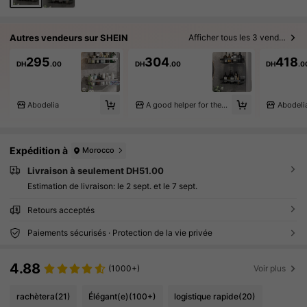
Autres vendeurs sur SHEIN
Afficher tous les 3 vendeurs
295
304
418
DH
.00
DH
.00
DH
.0
Abodelia
A good helper for the family
Abodeli
Expédition à
Morocco
Livraison à seulement DH51.00
Estimation de livraison:
le 2 sept. et le 7 sept.
Retours acceptés
Paiements sécurisés · Protection de la vie privée
4.88
(1000+)
Voir plus
rachètera
(21)
Élégant(e)
(100+)
logistique rapide
(20)