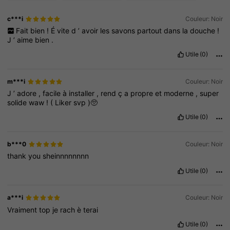
c***i
Couleur: Noir
Fait
bien
!
É
vite
d
’
avoir
les
savons
partout
dans
la
douche
!
J
’
aime
bien
.
Utile
(0)
m***i
Couleur: Noir
J
’
adore
,
facile
à
installer
,
rend
ç
a
propre
et
moderne
,
super
solide
waw
!
(
Liker
svp
)🥺
Utile
(0)
b***0
Couleur: Noir
thank
you
sheinnnnnnnn
Utile
(0)
a***i
Couleur: Noir
Vraiment
top
je
rach
è
terai
Utile
(0)