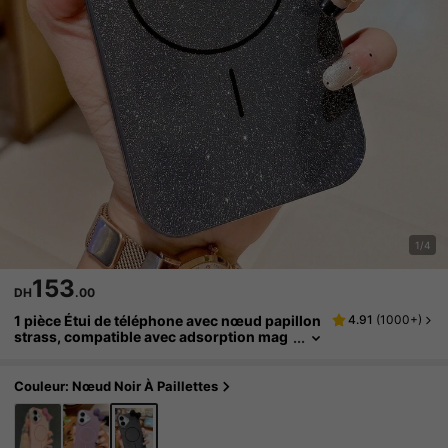
1/4
153
DH
.00
1 pièce Étui de téléphone avec nœud papillon
4.91
(
1000+
)
strass, compatible avec adsorption mag
nétique pour iPhone 16/15/14/13/12/11, 1
7 anneau mince scintillant Magsafe Housse d
e protection 14PM
Couleur: Nœud Noir À Paillettes