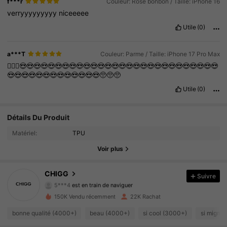
f***r
Couleur: Rose bonbon / Taille: iPhone 16
verryyyyyyyyy
niceeeee
Utile
(0)
a***T
Couleur: Parme / Taille: iPhone 17 Pro Max
🤦🏽‍♀️😍😍😍😍😍😍😍😍😍😍😍😍😍😍😍😍😍😍😍😍😍😍😍😍😍😍😍😍
😍😍😍😍😍😍😍😍😍😍😍😍😍🥺🥺🥺
Utile
(0)
Détails Du Produit
2K Suiveurs
4.87
Matériel:
TPU
2K Suiveurs
4.87
Voir plus
2K Suiveurs
4.87
CHIGG
Suivre
5***4
est en train de naviguer
2K Suiveurs
4.87
150K Vendu récemment
22K Rachat
2K Suiveurs
bonne qualité (4000+)
beau (4000+)
si cool (3000+)
si migno
4.87