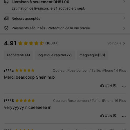
Livraison à seulement DH51.00
Estimation de livraison:
le 31 août et le 5 sept.
Retours acceptés
Paiements sécurisés · Protection de la vie privée
4.91
(1000+)
Voir plus
rachètera
(14)
logistique rapide
(22)
magnifique
(38)
r***a
Couleur: Rose bonbon / Taille: iPhone 14 Plus
Merci
beaucoup
Shein
hub
Utile
(0)
f***8
Couleur: Rose bonbon / Taille: iPhone 16 Plus
veryyyyyy
niceeeeeee
in
Utile
(0)