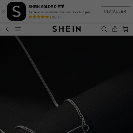
SHEIN-SOLDE D'ÉTÉ
×
INSTALLER
Découvrez les dernières tendances à bon prix.
(18,717)