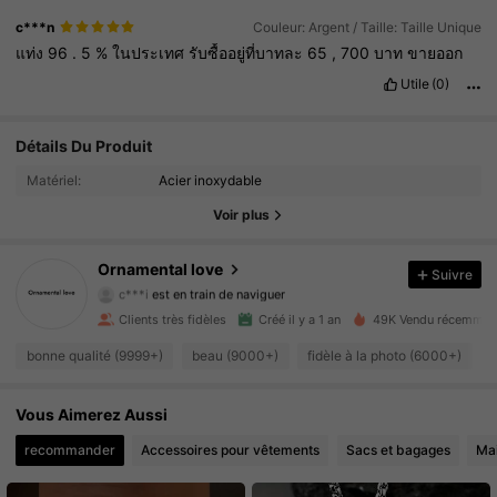
c***n
Couleur: Argent / Taille: Taille Unique
แท่ง
96
.
5
%
ในประเทศ
รับซื้ออยู่ที่บาทละ
65
,
700
บาท
ขายออก
Utile
(0)
Détails Du Produit
4K Suiveurs
4.91
Matériel:
Acier inoxydable
4K Suiveurs
4.91
Voir plus
4K Suiveurs
4.91
Ornamental love
Suivre
c***i
est en train de naviguer
4K Suiveurs
4.91
Clients très fidèles
Créé il y a 1 an
49K Vendu récemmen
bonne qualité (9999+)
beau (9000+)
fidèle à la photo (6000+)
4K Suiveurs
4.91
Vous Aimerez Aussi
4K Suiveurs
4.91
recommander
Accessoires pour vêtements
Sacs et bagages
Ma
4K Suiveurs
4.91