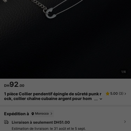
1/6
92
DH
.00
1 pièce Collier pendentif épingle de sûreté punk r
5.00
(
3
)
ock, collier chaîne cubaine argent pour hom
me, accessoire de style avant-garde e-boy,
mode streetwear cool, style Y2K
Expédition à
Morocco
Livraison à seulement DH51.00
Estimation de livraison:
le 31 août et le 5 sept.