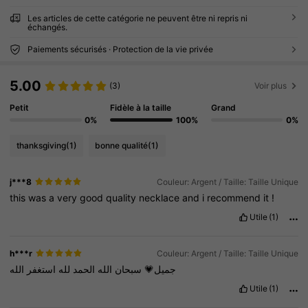
Les articles de cette catégorie ne peuvent être ni repris ni
échangés.
Paiements sécurisés · Protection de la vie privée
5.00
(3)
Voir plus
Petit
Fidèle à la taille
Grand
0%
100%
0%
thanksgiving
(1)
bonne qualité
(1)
j***8
Couleur: Argent / Taille: Taille Unique
this
was
a
very
good
quality
necklace
and
i
recommend
it
!
Utile
(1)
h***r
Couleur: Argent / Taille: Taille Unique
جميل💗
سبحان
الله
الحمد
لله
استغفر
الله
Utile
(1)