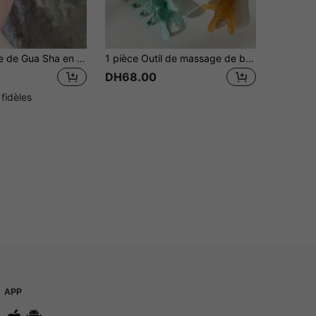
1 pièce Plaque de Gua Sha en acier inoxydable en forme de cœur, pour le massage du visage, plaque de massage portable pour la relaxation des muscles, outil de Gua Sha en acier inoxydable pour le visage - Outil de massage du visage - Plaque de Gua Sha en métal lisse et durable pour le visage et le corps, réduction de l'enflure - Plaque de massage Gua Sha en forme de cœur (argent) Outil de Gua Sha en acier inoxydable pour le visage
1 pièce Outil de massage de beauté pour le visage, peigne de massage à tête ronde avec design de dents épaisses, convient pour le massage du visage, du menton, du nez, des joues et de la zone des yeux, outil de massage de beauté fait main pour la maison
DH68.00
 fidèles
APP