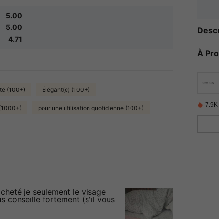
5.00
5.00
Descr
4.71
À Pr
ité (100+)
Élégant(e) (100+)
7.9K
(1000+)
pour une utilisation quotidienne (100+)
acheté je seulement le visage
us conseille fortement (s'il vous