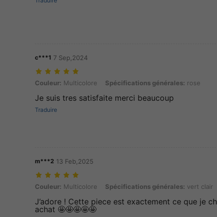
Traduire
c***1
7 Sep,2024
Couleur: Multicolore, Spécifications générales: rose
Couleur:
Multicolore
Spécifications générales:
rose
Je suis tres satisfaite merci beaucoup
Traduire
m***2
13 Feb,2025
Couleur: Multicolore, Spécifications générales: vert clair
Couleur:
Multicolore
Spécifications générales:
vert clair
J’adore ! Cette piece est exactement ce que je ch
achat 🤩🤩🤩🤩🤩