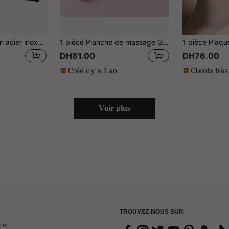
Outil de Gua Sha en acier inoxydable 304 - Outils de massage du visage - Outil Guasha en métal lisse et robuste pour le visage et le corps, réduire le gonflement - Grattoir de massage en forme de cœur (Argent)
1 pièce Planche de massage Gua Sha Masseur de visage Grattoirs Outils pour le visage, le cou, le dos et le corps
DH81.00
DH76.00
Créé il y a 1 an
Clients très
Voir plus
TROUVEZ-NOUS SUR
ter