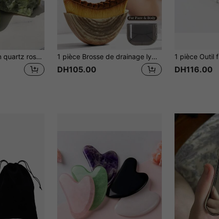
1 pièce Gua Sha en quartz rose 100% naturel en forme de cœur, outil de massage du visage, grattoir de massage du corps, outil de soins de la peau, outil de beauté
1 pièce Brosse de drainage lymphatique pour le visage - Masseur de brossage à sec, pour le contour du visage et le galbe de la mâchoire - Conception ergonomique pour s'adapter parfaitement à la peau et soulager la fatigue
DH105.00
DH116.00