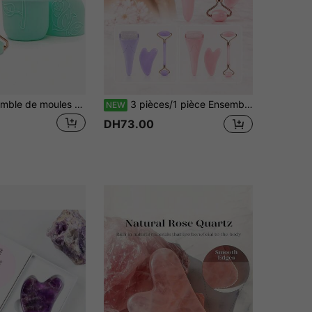
3 pièces Ensemble de moules à glace Gua Sha pour le visage, Kit d'outils de massage Gua Sha, Massage de détoxification et de levage du visage et du corps
3 pièces/1 pièce Ensemble de bâton de massage à rouleau de glace et planche Gua Sha, outil de massage facial Gua Sha. Le rouleau de glace peut aider à l'apaisement lymphatique, le rouleau de glace pour le visage améliore le gonflement de la peau, illumine le teint, compact et portable. Convient pour le visage, la zone des yeux, le massage du cou, essentiel pour les soins de la peau quotidiens, nourrit la peau, révèle un éclat radieux.
NEW
DH73.00