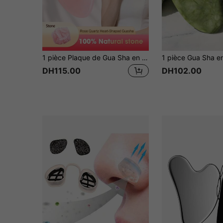
1 pièce Plaque de Gua Sha en quartz rose naturel, en forme de cœur rose, outil de massage SPA, détente corporelle portable, convient aux hommes et aux femmes, cadeau de beauté et de soins de la peau, SPA, soins personnels, outil de soins de la peau, soin du visage, fournitures pour esthéticienne, massage, outil de massage du visage, rouleau facial
DH115.00
DH102.00