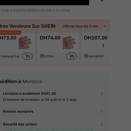
 jusqu'à
9
points SHEIN calculés à la caisse.
tres Vendeurs Sur SHEIN
Afficher tous les 3 vendeurs
rix le plus bas
H73.00
DH74.00
DH107.00
Xinshang Keji
QXJJu
tdeAWSDF
édition à
Morocco
Livraison à seulement DH51.00
Estimation de livraison:
le 29 août et le 3 sept.
Retours acceptés
Sécurité des achats