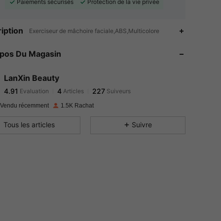
Paiements sécurisés
Protection de la vie privée
iption
Exerciseur de mâchoire faciale,ABS,Multicolore
opos Du Magasin
4.91
4
227
4.91
4
227
LanXin Beauty
4.91
4
227
Evaluation
Articles
Suiveurs
4.91
4
227
 Vendu récemment
1.5K Rachat
4.91
4
227
Tous les articles
Suivre
4.91
4
227
4.91
4
227
4.91
4
227
4.91
4
227