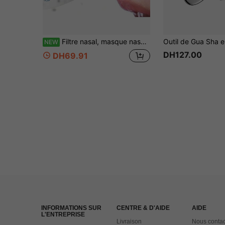
Filtre nasal, masque nasal à filtre invisible, prévient la poussière, le pollen, le smog, la filtration des gaz d'échappement; confortable à porter sans affecter la respiration, convient à de multiples scénarios, protège votre santé n'importe quand et n'importe où
NEW
DH127.00
DH69.91
INFORMATIONS SUR
CENTRE & D'AIDE
AIDE
L'ENTREPRISE
Livraison
Nous contac