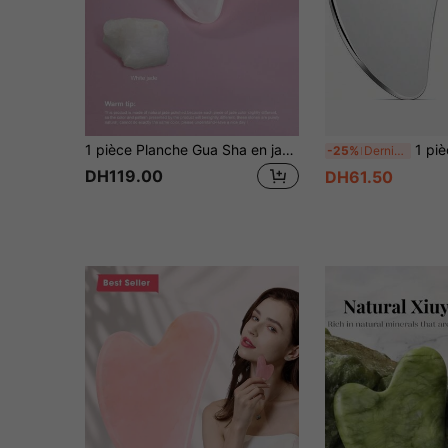
1 pièce Planche Gua Sha en jade blanc naturel rafraîchissant, outil de massage facial d'été pour la détoxification lymphatique et le remodelage de la mâchoire, réduit les gonflements du visage et des yeux le matin, accessoire de soins de la peau rafraîchissant pour l'été
1 pièce Grattoir de palette de maquillage en acier inoxydable argenté de grande taille, conçu pour la stimulation de l'acupuncture et
-25%
Derniers 3 jours
DH119.00
DH61.50