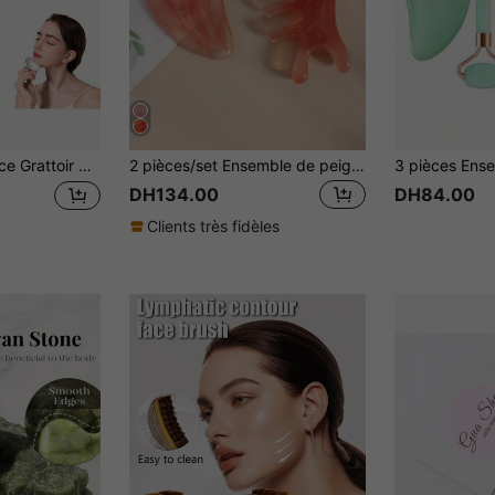
 le soulagement de la fatigue, outil de massage Gua Sha pour le visage et le corps, applicateur de maquillage, produit de soins de beauté, spa, soins personnels, outil de soins de la peau, soins du visage, fournitures d'esthéticienne, massage, outil de massage facial, rouleau facial
2 pièces/set Ensemble de peignes de massage du visage, grattoir Gua Sha en cristal et résine, outil de massage de la tête et du visage, produits de beauté, de soins de la peau, de spa, d'auto-soins, d'outils de soins de la peau, de soins du visage, de fournitures d'esthéticienne, de massage, d'outil de massage du visage, de rouleau pour le visage
DH134.00
DH84.00
Clients très fidèles