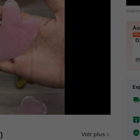
Gagnez
Au
P
D
Exp
)
Voir plus