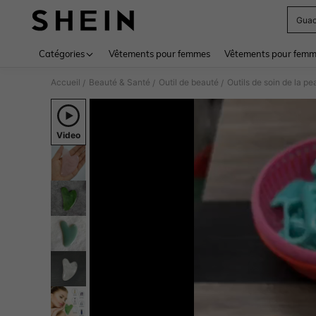
Gua
Use up 
Catégories
Vêtements pour femmes
Vêtements pour femme
Accueil
Beauté & Santé
Outil de beauté
Outils de soin de la pe
/
/
/
Video