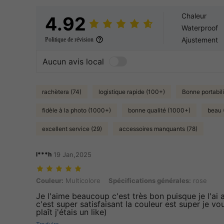
Chaleur
4.92
Waterproof
Ajustement
Politique de révision
Aucun avis local
rachètera (74)
logistique rapide (100+)
Bonne portabil
fidèle à la photo (1000+)
bonne qualité (1000+)
beau 
excellent service (29)
accessoires manquants (78)
l***h
19 Jan,2025
Couleur: Multicolore, Spécifications générales: rose
Couleur:
Multicolore
Spécifications générales:
rose
Je l'aime beaucoup c'est très bon puisque je l'ai 
c'est super satisfaisant la couleur est super je vo
plaît j'étais un like)