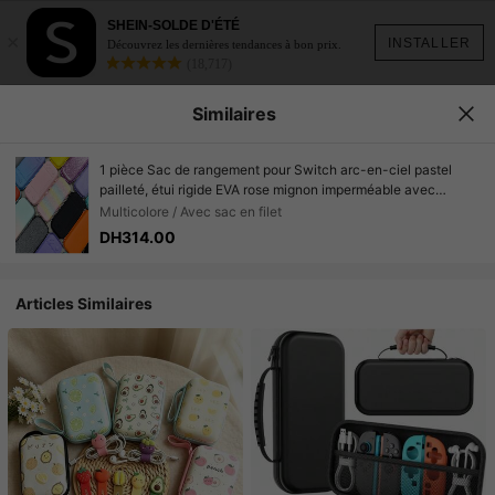
SHEIN-SOLDE D'ÉTÉ
×
INSTALLER
Découvrez les dernières tendances à bon prix.
(18,717)
Similaires
1 pièce Sac de rangement pour Switch arc-en-ciel pastel
pailleté, étui rigide EVA rose mignon imperméable avec
fermeture éclair pour filles & joueurs pour Switch OLED/NS,
Multicolore / Avec sac en filet
sac de rangement protecteur avec 10 fentes pour cartes de
DH314.00
jeu
Articles Similaires