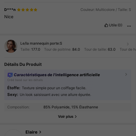
D***n
Couleur: Multicolore / Taille: S
Nice
Utile
(0)
Le/la mannequin porte:
S
Taille:
177.0
Tour de poitrine:
84.0
Tour de taille:
63.0
Tour de h
Détails Du Produit
Caractéristiques de l'intelligence artificielle
Créé basé sur les détails
Étoffe:
Texture simple pour un coiffage facile.
Sexy:
Un look saisissant avec une allure épurée.
258 Suiveurs
4.87
Composition:
85% Polyamide, 15% Élasthanne
258 Suiveurs
4.87
Voir plus
258 Suiveurs
4.87
Elaire