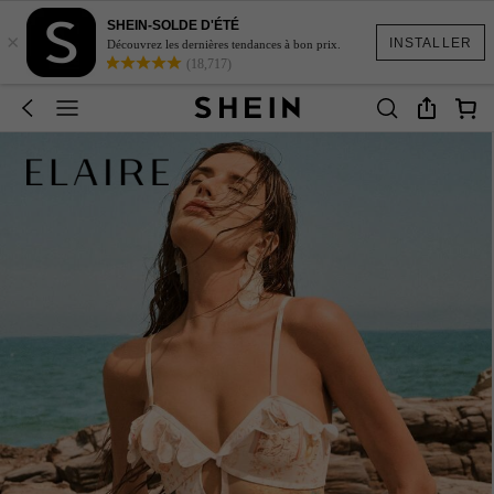
SHEIN-SOLDE D'ÉTÉ
×
INSTALLER
Découvrez les dernières tendances à bon prix.
(18,717)