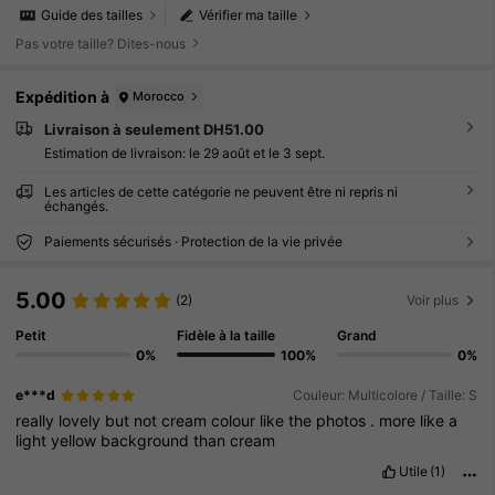
Guide des tailles
Vérifier ma taille
Pas votre taille? Dites-nous
Expédition à
Morocco
Livraison à seulement DH51.00
Estimation de livraison:
le 29 août et le 3 sept.
Les articles de cette catégorie ne peuvent être ni repris ni
échangés.
Paiements sécurisés · Protection de la vie privée
5.00
(2)
Voir plus
Petit
Fidèle à la taille
Grand
0%
100%
0%
e***d
Couleur: Multicolore / Taille: S
really
lovely
but
not
cream
colour
like
the
photos
.
more
like
a
light
yellow
background
than
cream
Utile
(1)