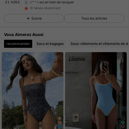
a***3
est en train de naviguer
258 Suiveurs
4.87
1K Vendu récemment
Suivre
Tous les articles
258 Suiveurs
4.87
Vous Aimerez Aussi
258 Suiveurs
4.87
recommander
Sacs et bagages
Sous-vêtements et vêtements de d
258 Suiveurs
4.87
258 Suiveurs
4.87
258 Suiveurs
4.87
258 Suiveurs
4.87
258 Suiveurs
4.87