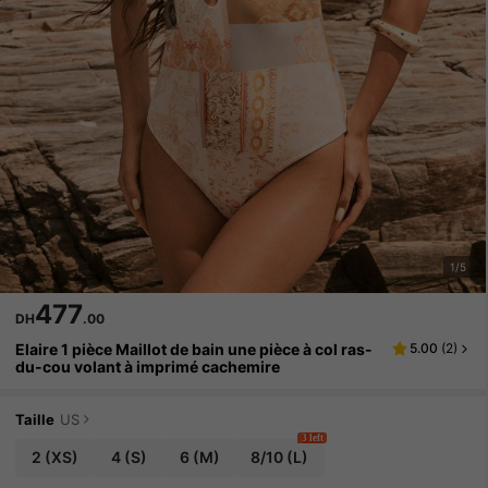
1/5
477
DH
.00
Elaire 1 pièce Maillot de bain une pièce à col ras-
5.00
(
2
)
du-cou volant à imprimé cachemire
Taille
US
3 left
2
(XS)
4
(S)
6
(M)
8/10
(L)