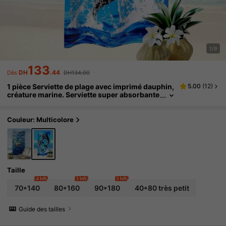
1/9
133
DH
.44
Dès
DH134.00
1 pièce Serviette de plage avec imprimé dauphin,
5.00
(
12
)
créature marine. Serviette super absorbante
et séchage rapide pour la natation, couvertu
re de plage douce et légère. Accessoire de plage
idéal pour la plage, la natation, l'extérieur, les vo
Couleur: Multicolore
yages
Taille
4 left
3 left
3 left
70*140
80*160
90*180
40*80 très petit
Guide des tailles