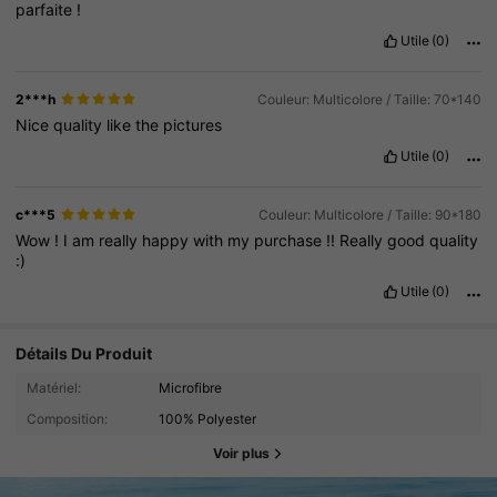
parfaite
!
Utile
(0)
2***h
Couleur: Multicolore / Taille: 70*140
Nice
quality
like
the
pictures
Utile
(0)
c***5
Couleur: Multicolore / Taille: 90*180
Wow
!
I
am
really
happy
with
my
purchase
!!
Really
good
quality
:)
Utile
(0)
Détails Du Produit
Matériel:
Microfibre
Composition:
100% Polyester
Voir plus