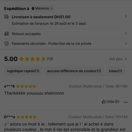
Expédition à
Morocco
Livraison à seulement DH51.00
Estimation de livraison:
le 29 août et le 3 sept.
Retours acceptés
Paiements sécurisés · Protection de la vie privée
5.00
(12)
Voir plus
logistique rapide
(1)
aucune différence de couleur
(1)
beau
(1)
s***9
Couleur: Multicolore / Taille: 90*180
Thankkkkk
youuuuu
sheinnnnn
Utile
(0)
D***e
Couleur: Multicolore / Taille: 70*140
J
’
adore
ce
mod
è
le
,
tellement
que
je
l
’
ai
achet
é
dans
plusieurs
couleur
,
le
mat
é
riel
est
extensible
et
la
grandeur
est