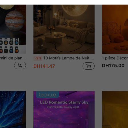
1 pièce Projecteur mini de planète USB, lampe décorative rotative à 360°, crée une atmosphère enchantée, projecteur LED portable alimenté par USB, éclairage, lampe, éclairage de chambre, anniversaire, fête, éclairage de photographie, lumière, projecteur, étoiles dans le ciel nocturne, événement, convient pour la décoration murale et de plafond, chambre, pièce, décoration de pièce, crée une atmosphère romantique étoilée LED,
10 Motifs Lampe de Nuit à Projection Galaxie, Lampe de Projection Ciel Étoilé Planétaire Alimentée par USB avec Effet LED Respirant, Projecteur d'Espace Flexible pour Chambre, Salle de Jeux, Fête, Décoration du Plafond et des Murs
-2%
DH175.00
DH141.47