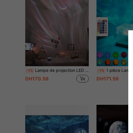
Lampe de projection LED avec effets arctiques et vagues d'eau, télécommande, ambiance multicolore, convient pour la décoration de la chambre, diverses décorations de fêtes et de fêtes
1 pièce Lampe de décoration de plafond RGB, lampe à projection multifonctionnelle de vagues d'eau, lampe d'ambiance à rotation de vagues océani
-1%
-1%
DH170.59
DH171.59