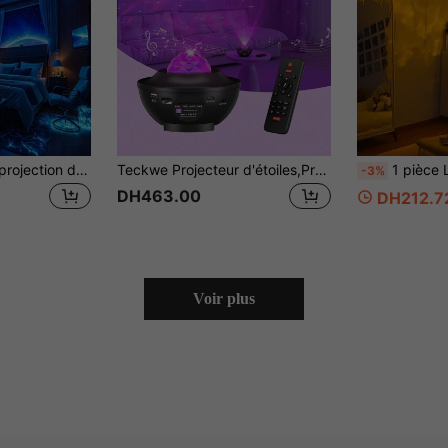
1 pièce Lampe de projection du ciel étoilé Aurora, Lampe de plafond à rotation Aurora LED, Lampe de projection de galaxie à télécommande, Lampe de projection de nébuleuse alimentée par USB, Convient pour fête, vacances, Saint-Valentin, chambre à coucher, pièce, plafond, mur, salon, décoration d'anniversaire
Teckwe Projecteur d'étoiles,Projecteur de lumière galactique avec télécommande & haut-parleur sans fil, Projecteur de lumière nocturne à projections dynamiques multicolores pour enfants adultes chambre,Lumières d'espace pour chambre salon home cinéma plafond fête
1 pièce Lumière de projection d'ondulation d'eau RGB, alimentée par USB 5V, 3 couleurs/16 couleurs, lumière d'ambiance rotative, ondulation d'eau rotative, lumière de proje
-3%
DH463.00
DH212.7
Voir plus