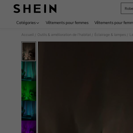
Rob
Use up 
Catégories
Vêtements pour femmes
Vêtements pour femme
Accueil
Outils & amélioration de l'habitat
Éclairage & lampes
La
/
/
/