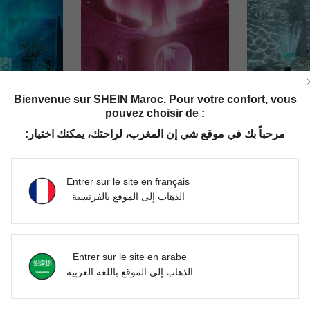
Bienvenue sur SHEIN Maroc. Pour votre confort, vous
pouvez choisir de :
مرحباً بك في موقع شي إن المغرب، لراحتك، يمكنك اختيار:
ques avec télécommande, projection LED colorée pour créer une ambiance de rêve, convient pour le salon, la chambre à coucher
Projecteur de ciel étoilé Aurora, projecteur de ciel étoilé à LED avec télécommande, projecteur de ciel étoilé de galaxie avec 7 effets d'éclairage, convient pour le camping, la décoration de mariage, les fêtes, la décoration d'intérieur, projecteur de veilleuse de chambre
DH180.00
DH162.00
Entrer sur le site en français
الذهاب إلى الموقع بالفرنسية
Entrer sur le site en arabe
الذهاب إلى الموقع باللغة العربية