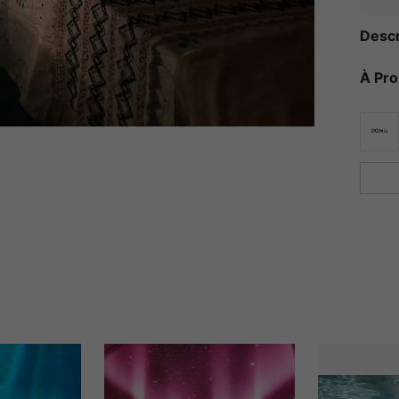
Descr
À Pr