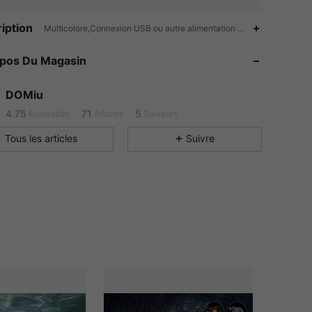
iption
Multicolore,Connexion USB ou autre alimentation CC, Alimenté par pil
4.75
71
5
opos Du Magasin
4.75
71
5
4.75
71
5
DOMiu
4.75
71
5
Evaluation
Articles
Suiveurs
Tous les articles
Suivre