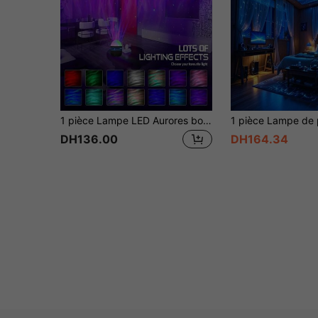
1 pièce Lampe LED Aurores boréales, Lumière d'ambiance ciel étoilé, Motif multicolore, Certains avec télécommande, Projecteur de galaxie étoilée, Veilleuse de chambre à coucher, Cinéma maison, Plafond, Décoration cadeau, Cadeau de fête, Camping, Décoration de mariage, Lumière d'ambiance romantique de nuit
DH136.00
DH164.34