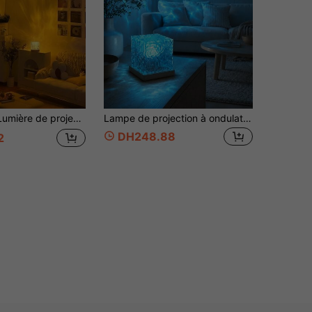
ction LED colorée, crée une atmosphère de nuit de rêve, convient pour le salon et la chambre, décoration de chambre, éclairage de chambre, décoration de chambre, décoration de chambre, ambiance de fête, décoration d'anniversaire, décoration de fête, plafond de chambre, jeux, éclairage de photographie, flamme, disco, espace
Lampe de projection à ondulation d'eau 16 couleurs, veilleuse d'ambiance LED aurore avec télécommande et interrupteur tactile, lumière d'ambiance dynamique alimentée par USB convenant pour la décoration de la chambre, la pièce, la fête, le bar
DH248.88
2