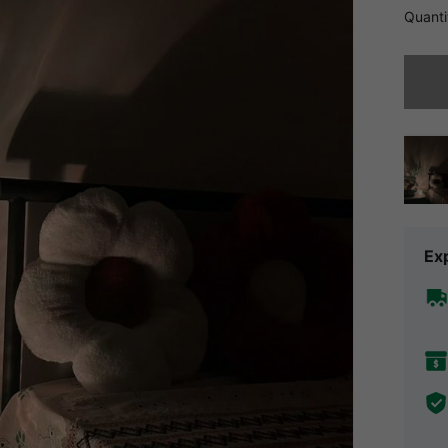
Quanti
Désolés,
Exp