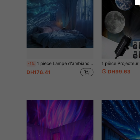
1 pièce Lampe d'ambiance à projection d'eau ondulée, alimentée par USB 3D avec écoulement d'eau dynamique, cadeau romantique rêveur, avec télécommande (pile incluse), convient pour la maison, la décoration de plafond, le camping, les mariages, lampe de projection magique, anniversaire, lumière d'ambiance romantique, décoration de mariage, lampe de projection moderne, lumière alimentée par USB, projecteur d'ambiance, pour les passionnés d'extérieur
-1%
DH99.63
DH176.41