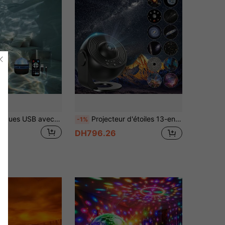
Projecteur à vagues USB avec effet ondulant, crée une ambiance apaisante et ondulée. Convient pour les jouets, les cadeaux, les anniversaires, la salle de jeux, la chambre à coucher, le salon
Projecteur d'étoiles 13-en-1, lampe galaxie, veilleuse nébuleuse, projecteur de galaxie avec minuterie, lampe galaxie LED, lampe de chevet pour adultes
-1%
DH796.26