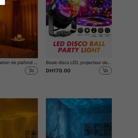
1 pièce Décoration de plafond de chambre RGB Lumière de nuit multifonctionnelle Lampe de projection d'ondes d'eau Lumière d'ambiance rotative d'ondes océaniques avec télécommande, Utilisez la projection LED colorée pour créer une atmosphère onirique, Convient pour le salon et la chambre à coucher
Boule disco LED, projecteur de boule de cristal magique, lumière de scène alimentée par USB, activée par le son + changement de couleur RVB, lampe d'ambiance pour fête intérieure, décoration de salle de karaoké à la maison, décoration de Noël Halloween, petite lumière clignotante pour fête, cadeau créatif pour amis et famille
DH170.00