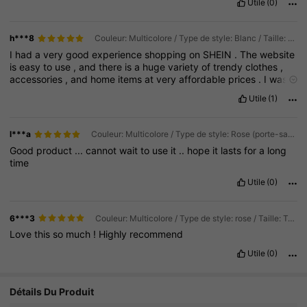
Utile
(0)
h***8
Couleur: Multicolore / Type de style: Blanc / Taille: Taille Unique
I
had
a
very
good
experience
shopping
on
SHEIN
.
The
website
is
easy
to
use
,
and
there
is
a
huge
variety
of
trendy
clothes
,
accessories
,
and
home
items
at
very
affordable
prices
.
I
was
impressed
by
how
often
new
styles
are
added
,
so
there
’
s
Utile
(1)
always
something
fresh
to
choose
from
.
My
order
arrived
within
the
expected
delivery
time
,
and
the
items
were
well
packaged
.
The
clothes
matched
the
photos
,
and
the
sizing
was
accurate
l***a
Couleur: Multicolore / Type de style: Rose (porte-savon) / Taille: Taille Unique
thanks
to
the
detailed
size
charts
and
customer
reviews
.
Good
product
...
cannot
wait
to
use
it
..
hope
it
lasts
for
a
long
Considering
the
low
prices
,
the
quality
was
better
than
I
time
expected
.
Utile
(0)
6***3
Couleur: Multicolore / Type de style: rose / Taille: Taille Unique
Love
this
so
much
!
Highly
recommend
Utile
(0)
Détails Du Produit
3.4K Suiveurs
4.84