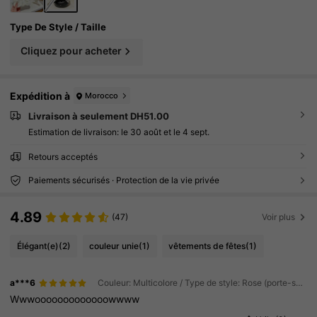
t-Valentin, la décoration d'anniversaire
Type De Style / Taille
Cliquez pour acheter
Expédition à
Morocco
Livraison à seulement DH51.00
Estimation de livraison:
le 30 août et le 4 sept.
Retours acceptés
Paiements sécurisés · Protection de la vie privée
4.89
(47)
Voir plus
Élégant(e)
(2)
couleur unie
(1)
vêtements de fêtes
(1)
a***6
Couleur: Multicolore / Type de style: Rose (porte-savon) / Taille: Taille Unique
Wwwooooooooooooowwww