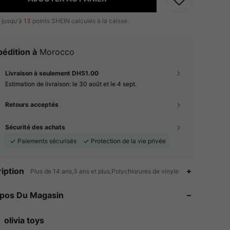
 jusqu'à
13
points SHEIN calculés à la caisse.
édition à
Morocco
Livraison à seulement DH51.00
Estimation de livraison:
le 30 août et le 4 sept.
Retours acceptés
Sécurité des achats
Paiements sécurisés
Protection de la vie privée
iption
Plus de 14 ans,3 ans et plus,Polychlorures de vinyle
4.20
131
98
4.20
131
98
opos Du Magasin
4.20
131
98
4.20
131
98
olivia toys