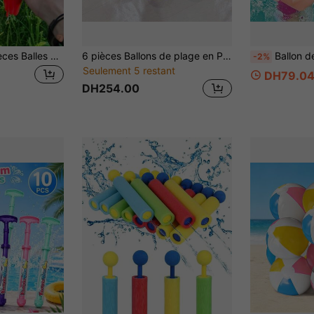
MINKOJA 1/2/4 pièces Balles d'eau réutilisables en forme de poulpe pour jeux extérieurs, jouets de piscine et de plage pour enfants, adultes, garçons et filles. Idéal pour les fêtes d'anniversaire et les activités aquatiques amusantes en plein air.
6 pièces Ballons de plage en PVC pour enfants, ensemble de ballons de couleurs mélangées, pour les jeux d'été à la piscine et à la plage, cadeaux et fournitures pour fêtes d'anniversaire et décoration de fête en classe
Ballon de plage gonflable transparent à rayures et pois coloré
-2%
Seulement 5 restant
DH79.0
DH254.00