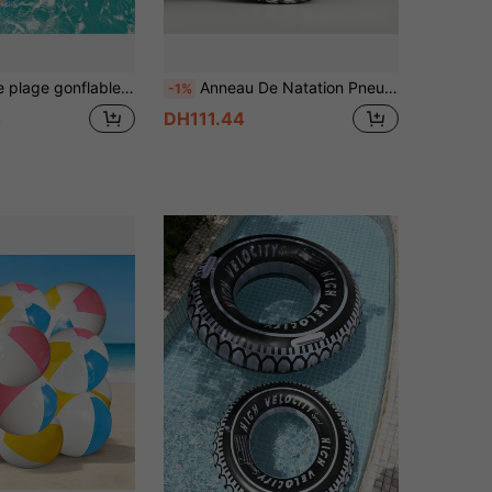
s, jouet d'eau adapté pour les fêtes d'anniversaire, la décoration de thème hawaïen, les fêtes de piscine, les cadeaux d'été
Anneau De Natation Pneu Design Gonflable
-1%
4
DH111.44