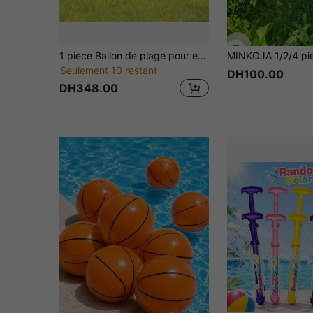
1 pièce Ballon de plage pour enfants, jouet de piscine, ballon gonflable pour fête d'été et jeu aquatique, ballon de football gonflable, jouet de boule de loisirs pour pelouse extérieure, ballon de jeu pour rassemblement familial
Seulement 10 restant
DH100.00
DH348.00