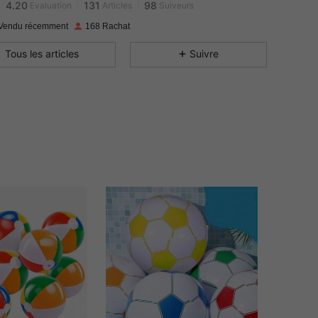
4.20
131
98
Evaluation
Articles
Suiveurs
4.20
131
98
Vendu récemment
168 Rachat
4.20
131
98
Tous les articles
Suivre
4.20
131
98
4.20
131
98
4.20
131
98