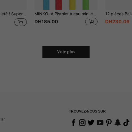
piscine et de plage en plein air, essentiel pour les jeux de groupe d'adolescents, jouet aquatique anti-stress, cadeau d'été rafraîchissant
MINKOJA Pistolet à eau mini en mousse EVA avec ventouse pour enfants, jouet d'eau d'été pour plage et extérieur, jouet de piscine pour jeux de piscine et fêtes de piscine, convient pour les jeux intérieurs et extérieurs
DH185.00
DH230.06
Voir plus
TROUVEZ-NOUS SUR
ter