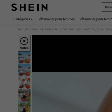
Rob
Use up 
Catégories
Vêtements pour femmes
Vêtements pour femme
Accueil
Jouets & Jeux
Jeux d'extérieur pour enfants
Piscines p
/
/
/
Video