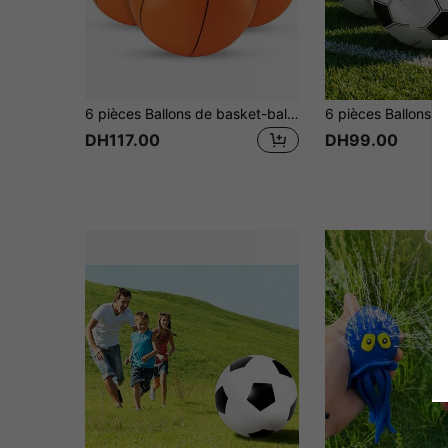
6 pièces Ballons de basket-ball gonflables pour la plage, jouets de piscine durables, ballons de basket-ball thématiques pour piscine, fête de plage, décoration thématique sports, fête hawaïenne, anniversaire, cadeaux, jeux d'eau extérieurs, essentiels pour les vacances d'été
DH117.00
DH99.00