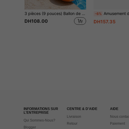
3 pièces (9 pouces) Ballon de basket gonflable, accessoire de piscine en PVC convenant pour fête de plage, fête de basket, cadeau de fête à thème, fête d'anniversaire, plage d'été, fête de piscine d'été, interaction familiale en plein air, essentiel pour les vacances d'été
Amusement d'été ! Super pistolet à eau 120 trous - Pistolet à eau à action de tir de 41 cm avec effet de jet d'eau feu d'artifice, parfait pour les fêtes de 
-6%
DH108.00
DH157.35
INFORMATIONS SUR
CENTRE & D'AIDE
AIDE
L'ENTREPRISE
Livraison
Nous contac
Qui Sommes-Nous?
Retour
Paiement
Blogger