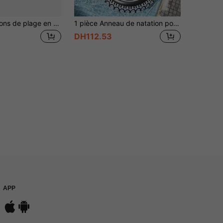
12 pièces Ballons de plage en matériau PVC pour enfants, pour les jeux d'été à la piscine et à la plage, cadeaux et fournitures pour fête d'anniversaire, décorations de fête en classe
1 pièce Anneau de natation pour adulte en forme de pneu, décoration de piscine et de plage. Accessoire de fête d'été parfait pour la détente et le plaisir dans la piscine
DH112.53
APP