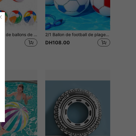
6 ou 12 paquets de ballons de sport gonflables | Ballons de plage gonflables d'environ 11 pouces | Décorations de fête de sport gonflables | Jeux de piscine d'été | Accessoires de jeux amusants pour fêtes intérieures, extérieures et de plage (couleurs mélangées)
2/1 Ballon de football de plage gonflable en PVC, ballon de sports aquatiques d'extérieur, ballon de football gonflable thème Coupe du Monde, ballon de sport gonflable en PVC imperméable et durable, fournitures de fête thème piscine et plage. Les flotteurs de piscine gonflables sont un choix idéal pour l'été
DH108.00