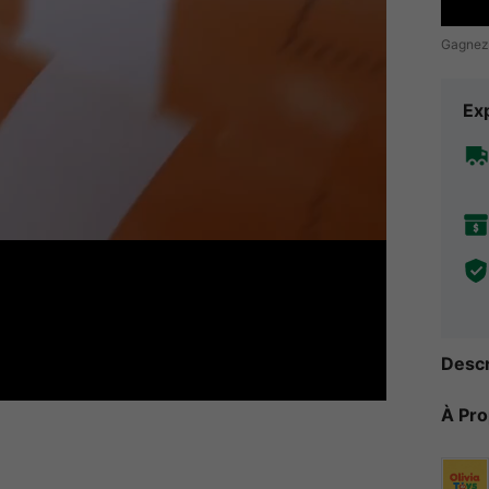
Gagnez
Exp
Descr
À Pr