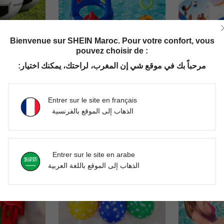
Bienvenue sur SHEIN Maroc. Pour votre confort, vous
pouvez choisir de :
6 pièces Ballons de plage gonflables thème football, ballons de plage thème football faciles à gonfler, convenant pour la piscine, la fête de plage, les jeux d'eau d'été, la décoration de fête de football, les activités de jardin extérieur, les sports de plein air, les jeux de pelouse, les jeux d'eau de piscine, les activités scolaires, la décoration de fête thème football, les essentiels de vacances d'été, les fournitures de fête, le ballon de jeu d'eau de piscine, la décoration de fête, les accessoires d'activité, léger et
1/5/10 pièces Ensemble de panier de basket gonflable pratique pour fête de piscine, panier de basket gonflable avec ballon, fournitures de piscine, convient pour le divertissement familial des adultes, les loisirs en plein air, les fêtes d'été, la plage, le lac, l'eau
مرحباً بك في موقع شي إن المغرب، لراحتك، يمكنك اختيار:
DH299.00
DH74.00
Entrer sur le site en français
الذهاب إلى الموقع بالفرنسية
Entrer sur le site en arabe
الذهاب إلى الموقع باللغة العربية