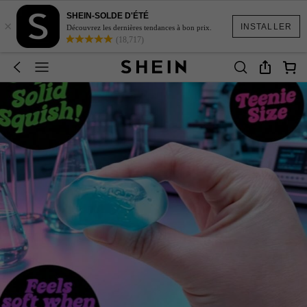
SHEIN-SOLDE D'ÉTÉ
×
INSTALLER
Découvrez les dernières tendances à bon prix.
(18,717)