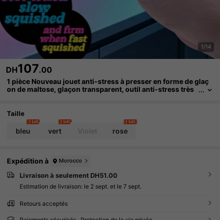
1/14
107
DH
.00
1 pièce Nouveau jouet anti-stress à presser en forme de glaç
on de maltose, glaçon transparent, outil anti-stress très
attrayant, presser pour libérer les émotions, convient au
x adolescents et aux adultes, petit cadeau de classe, cadeau
d'anniversaire, cadeau de vacances, cadeau parfait, cadeau p
Taille
our passionnés
3 left
2 left
1 left
bleu
vert
Violet
rose
Expédition à
Morocco
Livraison à seulement DH51.00
Estimation de livraison:
le 2 sept. et le 7 sept.
Retours acceptés
Paiements sécurisés · Protection de la vie privée