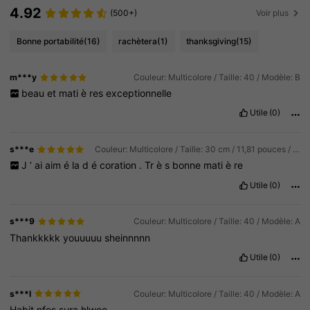
4.92
(500+)
Voir plus
Bonne portabilité
(16)
rachètera
(1)
thanksgiving
(15)
m***y
Couleur: Multicolore / Taille: 40 / Modèle: B
beau
et
mati
è
res
exceptionnelle
Utile
(0)
s***e
Couleur: Multicolore / Taille: 30 cm / 11,81 pouces / Modèle: Panneau de bienvenue colibri
J
’
ai
aim
é
la
d
é
coration
.
Tr
è
s
bonne
mati
è
re
Utile
(0)
s***9
Couleur: Multicolore / Taille: 40 / Modèle: A
Thankkkkk
youuuuu
sheinnnnn
Utile
(0)
s***l
Couleur: Multicolore / Taille: 40 / Modèle: A
Habit
nfes
sura
hlwee