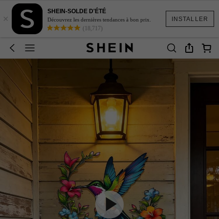
SHEIN-SOLDE D'ÉTÉ
×
INSTALLER
Découvrez les dernières tendances à bon prix.
(18,717)