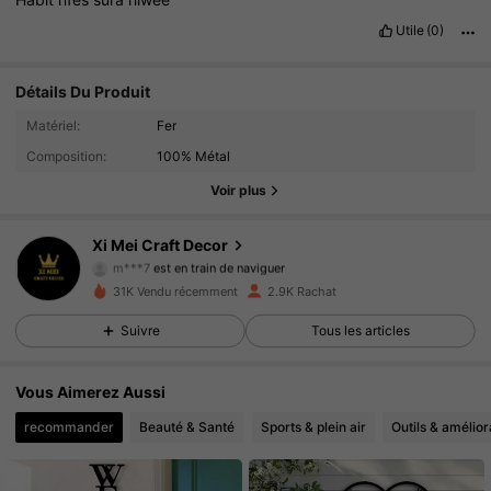
Utile
(0)
Détails Du Produit
1.1K Suiveurs
4.83
Matériel:
Fer
Composition:
100% Métal
1.1K Suiveurs
4.83
Voir plus
1.1K Suiveurs
4.83
Xi Mei Craft Decor
m***7
est en train de naviguer
1.1K Suiveurs
4.83
31K Vendu récemment
2.9K Rachat
Suivre
Tous les articles
1.1K Suiveurs
4.83
Vous Aimerez Aussi
1.1K Suiveurs
4.83
recommander
Beauté & Santé
Sports & plein air
Outils & amélior
1.1K Suiveurs
4.83