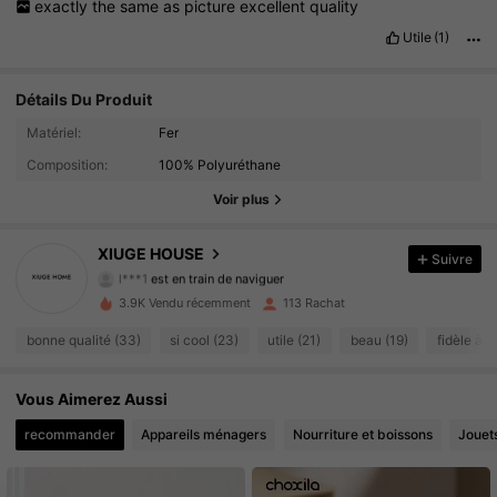
exactly
the
same
as
picture
excellent
quality
Utile
(1)
Détails Du Produit
Matériel:
Fer
40 Suiveurs
4.82
Composition:
100% Polyuréthane
40 Suiveurs
4.82
Voir plus
40 Suiveurs
4.82
XIUGE HOUSE
Suivre
l***1
est en train de naviguer
40 Suiveurs
4.82
3.9K Vendu récemment
113 Rachat
bonne qualité (33)
si cool (23)
utile (21)
beau (19)
fidèle à l
40 Suiveurs
4.82
40 Suiveurs
Vous Aimerez Aussi
4.82
recommander
Appareils ménagers
Nourriture et boissons
Jouet
40 Suiveurs
4.82