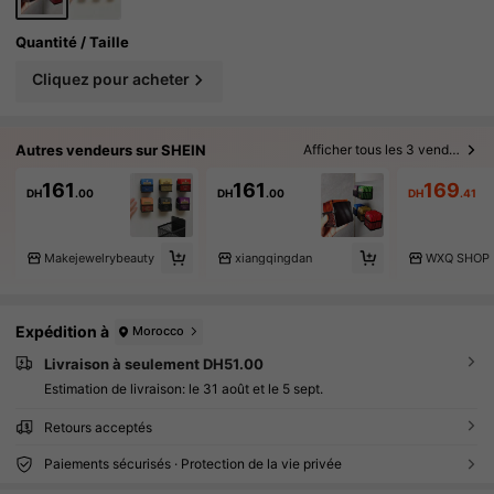
Quantité / Taille
Cliquez pour acheter
Autres vendeurs sur SHEIN
Afficher tous les 3 vendeurs
161
161
169
DH
.00
DH
.00
DH
.41
Makejewelrybeauty
xiangqingdan
WXQ SHOP
Expédition à
Morocco
Livraison à seulement DH51.00
Estimation de livraison:
le 31 août et le 5 sept.
Retours acceptés
Paiements sécurisés · Protection de la vie privée