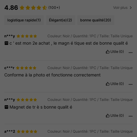
4.86
(100+)
Voir plus
logistique rapide
(1)
Élégant(e)
(2)
bonne qualité
(20)
n***y
Couleur: Noir / Quantité: 1PC / Taille: Taille Unique
c
'
est
mon
2e
achat
,
le
magn
é
tique
est
de
bonne
qualit
é
Utile
(0)
c***r
Couleur: Noir / Quantité: 1PC / Taille: Taille Unique
Conforme
à
la
photo
et
fonctionne
correctement
Utile
(0)
n***y
Couleur: Noir / Quantité: 1PC / Taille: Taille Unique
Magnet
de
tr
è
s
bonne
qualit
é
Utile
(0)
a***2
Couleur: Noir / Quantité: 1PC / Taille: Taille Unique