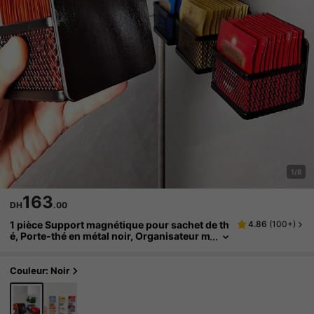
1/8
163
DH
.00
1 pièce Support magnétique pour sachet de th
4.86
(
100+
)
é, Porte-thé en métal noir, Organisateur m
ural pour boîtes de thé, café, sucre écono
misant l'espace, Convient pour le réfrigérateu
r, les étagères de cuisine et le comptoir, Étagè
Couleur: Noir
re de rangement de cuisine