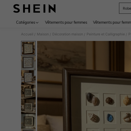
Rob
Use up 
Catégories
Vêtements pour femmes
Vêtements pour femme
Accueil
Maison
Décoration maison
Peinture et Calligraphie
P
/
/
/
/