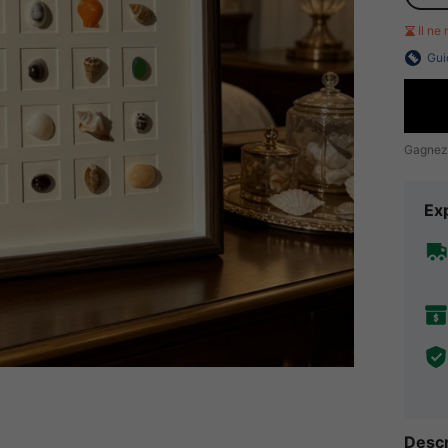
Il ne
Gui
Gagnez
Exp
Descr