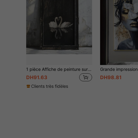
1 pièce Affiche de peinture sur canevas style gothique avec couple de cygnes en forme de cœur, esthétique rétro, sombre, romantique, vintage. Cadre ou sans cadre. Cadeau idéal pour dortoir, appartement, salon, chambre à coucher, décoration de la maison
DH91.63
DH98.81
Clients très fidèles