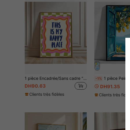
1 pièce Encadrée/Sans cadre "C'est mon endroit heureux" Citation d'accueil Affiche murale Impression sur canevas Art typographique minimaliste Décoration de la dopamine Peinture pour dortoir, salon, chambre à coucher, décoration de maison moderne
1 pièce Peinture murale représentant une scène de fenêtre méditerranéenne, impression sur canevas d'un citronnier côtier, affiche de paysage marin italien, décora
-1%
DH90.63
DH91.35
Clients très fidèles
Clients très fidè