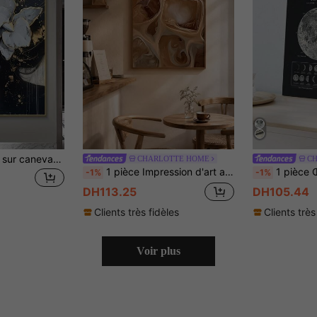
Grande impression sur canevas d'art portrait floral moderne doré et blanc - sans cadre, idéal pour le salon, la chambre à coucher, la décoration de bureau, cadeau de vacances parfait, art de salon Art mural moderne canevas sans cadre, décoration murale
CHARLOTTE HOME
C
1 pièce Impression d'art abstrait de café, art mural moderne neutre, affiche de café glacé, art minimaliste beige et brun, décoration de cuisine, œuvre d'art de style café, affiche minimaliste moderne, décoration de salon et de chambre à coucher, décoration de salle de bain, sans cadre
1 pièce Œuvre murale sur canevas de style salle de classe sans cadre, affic
-1%
-1%
DH113.25
DH105.44
Clients très fidèles
Clients très
Voir plus