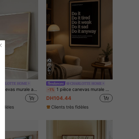
6
HARLOTTE HOME
CHARLOTTE HOME
de soleil, affiche sur canevas sans cadre, décoration de style Wabi-Sabi abstrait pour le salon
1 pièce canevas murale motivante - Affiche "Passez à l'action" Persévérance, fond noir texte blanc, sans cadre, convient pour la maison, le bureau, la salle de sport ou la décoration du lieu de travail, affiche murale, décoration de pièce parfaite
-1%
DH104.44
 fidèles
Clients très fidèles