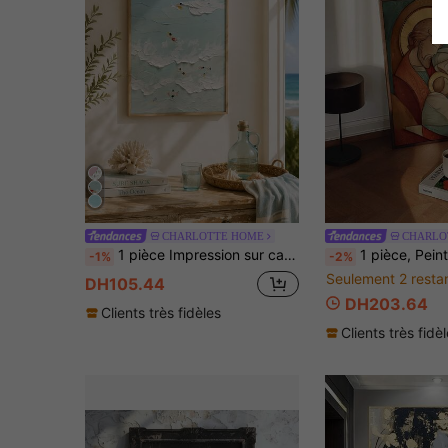
CHARLOTTE HOME
CHARLO
1 pièce Impression sur canevas plate 2D, scène charmante de plage océanique - Décoration murale imperméable, convient pour le salon, la chambre, la salle de bain, la cuisine, le bar - Cadeau parfait, cadre non inclus
1 pièce, Peinture sur canevas sans cadre, Décoration d'art catholique de la Sainte Famille pour la maison, Cadeau chrétien, Cadeau de fête, Be
-1%
-2%
Seulement 2 resta
DH105.44
DH203.64
Clients très fidèles
Clients très fidè