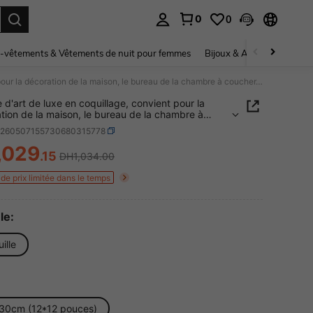
0
0
ouver. Press Enter to select.
-vêtements & Vêtements de nuit pour femmes
Bijoux & Accessoires pou
1 pièce d'art de luxe en coquillage, convient pour la décoration de la maison, le bureau de la chambre à coucher, la décoration murale, la collection de coquillages, un excellent choix de cadeau
e d'art de luxe en coquillage, convient pour la
tion de la maison, le bureau de la chambre à
r, la décoration murale, la collection de
h260507155730680315778
lages, un excellent choix de cadeau
,029
.15
DH1,034.00
ICE AND AVAILABILITY
de prix limitée dans le temps
le:
ille
30cm (12*12 pouces)