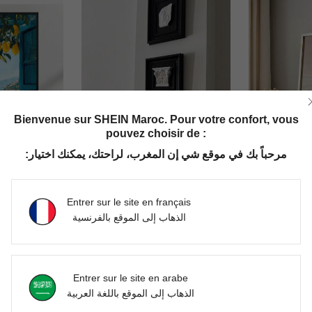
Bienvenue sur SHEIN Maroc. Pour votre confort, vous
pouvez choisir de :
مرحباً بك في موقع شي إن المغرب، لراحتك، يمكنك اختيار:
tion esthétique bleue, convient pour la chambre, le salon ou la décoration murale d'appartement, cadeau pour elle, cadre non inclus
[Peinture décorative en relief stéréoscopique 3D] Peinture murale en plâtre de style rétro français. Sculpture murale d'architecture européenne, colonne romaine. Décoration murale de luxe pour salon et chambre à coucher. Cadeau de pendaison de crémaillère, décoration d'intérieur
C
-2%
1 pièce canevas murale avec paysage marin de lever 
-1%
Entrer sur le site en français
DH547.85
الذهاب إلى الموقع بالفرنسية
DH111.25
les
Créé il y a 1 an
Clients très
Entrer sur le site en arabe
الذهاب إلى الموقع باللغة العربية