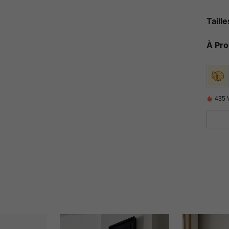
Taill
À Pr
435 