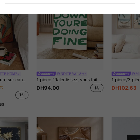
TTE HOME
NDITB Wall Art
Mil
au cadeau de famille, Convient pour la décoration murale de la chambre, du salon, de la salle de bain et de la cuisine
1 pièce "Ralentissez, vous faites du bon travail" canevas d'art avec texte inspirant, belle œuvre murale, peinture avec citation motivante, affiche de phrase motivationnelle moderne, convient pour dortoir, appartement, bureau, salon, chambre à coucher, décoration de maison
nt
DH94.00
DH102.63
les