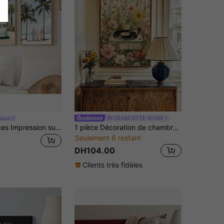
aiart
CHARLOTTE HOME
1 pièce/3 pièces Impression sur canevas d'art mural avec planche de surf tropicale, palmier, bus bleu, ciel. Peinture moderne pour décoration murale pour salon, chambre, bureau, salle à manger, dortoir, sans cadre/avec cadre
1 pièce Décoration de chambre Impression sur canevas d'un tourne-disque vintage avec motif floral, Décoration murale rétro pour la maison et la chambre, Cadeau pour les amateurs de musique, Affiche rétro bohème sans cadre pour le salon, le coin musique, le café, Sans cadre
Seulement 6 restant
DH104.00
Clients très fidèles