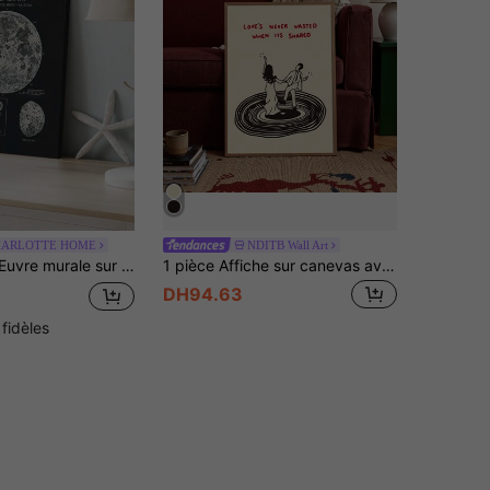
HARLOTTE HOME
NDITB Wall Art
he vintage des phases de la lune, en matériau canevas, convient pour la chambre, le bureau et autres décorations, peut être utilisé comme cadeau
1 pièce Affiche sur canevas avec couple dansant sur un gramophone vintage, encadrée ou non encadrée. Impression artistique sur le thème de la musique pour bar, décoration murale minimaliste et esthétique. Style rétro, convient aux amateurs de musique, dortoir, salon, chambre à coucher, décoration de maison moderne
DH94.63
 fidèles