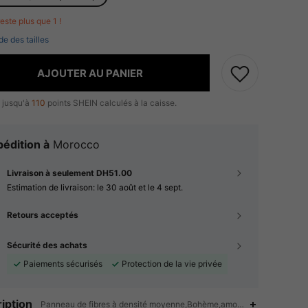
 reste plus que 1 !
de des tailles
AJOUTER AU PANIER
 jusqu'à
110
points SHEIN calculés à la caisse.
édition à
Morocco
Livraison à seulement DH51.00
Estimation de livraison:
le 30 août et le 4 sept.
Retours acceptés
Sécurité des achats
Paiements sécurisés
Protection de la vie privée
iption
Panneau de fibres à densité moyenne,Bohème,amovible