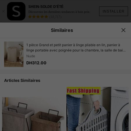
SHEIN-SOLDE D'ÉTÉ
×
INSTALLER
Découvrez les dernières tendances à bon prix.
(18,717)
Similaires
1 pièce Grand et petit panier à linge pliable en lin, panier à
linge portable avec poignée pour la chambre, la salle de bain,
la buanderie, le tri des vêtements, des serviettes et des
Nude
accessoires
DH312.00
Articles Similaires