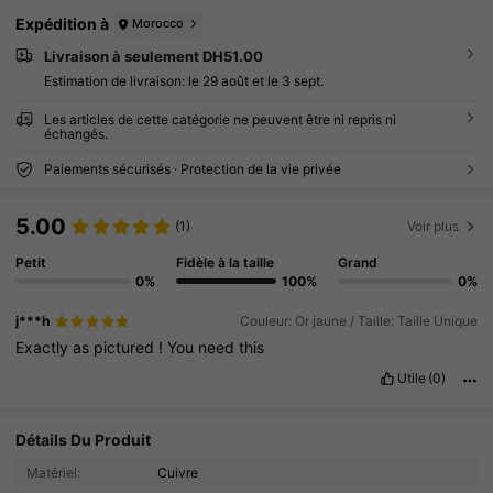
Expédition à
Morocco
Livraison à seulement DH51.00
Estimation de livraison:
le 29 août et le 3 sept.
Les articles de cette catégorie ne peuvent être ni repris ni
échangés.
Paiements sécurisés · Protection de la vie privée
5.00
(1)
Voir plus
Petit
Fidèle à la taille
Grand
0%
100%
0%
j***h
Couleur: Or jaune / Taille: Taille Unique
Exactly
as
pictured
!
You
need
this
Utile
(0)
32K Suiveurs
4.92
Détails Du Produit
Matériel:
Cuivre
32K Suiveurs
4.92