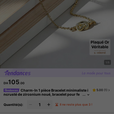
1/5
105
DH
.00
Charm-In 1 pièce Bracelet minimaliste i
5.00
(
1
)
ncrusté de zirconium noué, bracelet pour fe
mme, convient pour le port quotidien ou les f
estivals
Quantité(s):
Il ne reste plus que 3 !