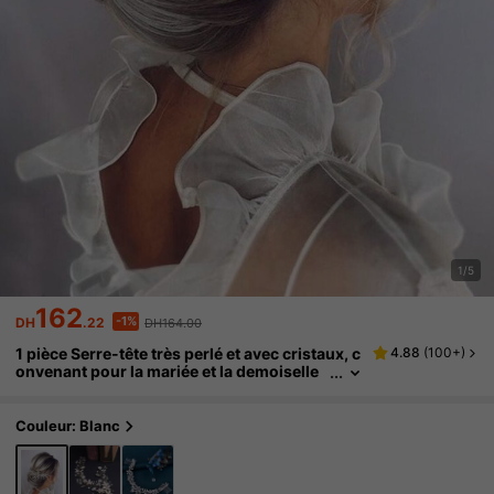
1/5
162
-1%
DH
.22
DH164.00
1 pièce Serre-tête très perlé et avec cristaux, c
4.88
(
100+
)
onvenant pour la mariée et la demoiselle
d'honneur
Couleur: Blanc