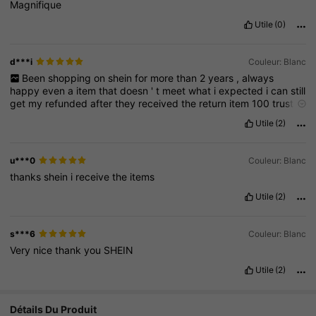
Magnifique
Utile
(0)
d***i
Couleur: Blanc
Been
shopping
on
shein
for
more
than
2
years
,
always
happy
even
a
item
that
doesn
'
t
meet
what
i
expected
i
can
still
get
my
refunded
after
they
received
the
return
item
100
trust
it
to
be
honest
Utile
(2)
u***0
Couleur: Blanc
thanks
shein
i
receive
the
items
Utile
(2)
s***6
Couleur: Blanc
Very
nice
thank
you
SHEIN
Utile
(2)
Détails Du Produit
5.4K Suiveurs
4.94