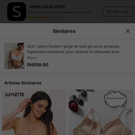
SHEIN-SOLDE D'ÉTÉ
×
INSTALLER
Découvrez les dernières tendances à bon prix.
(18,717)
Similaires
Ocili 1 pièce Soutien-gorge de loisir gris avec armature,
légèrement matelassé, pour soulever et rehausser pour
femmes
Blanc
DH259.00
Articles Similaires