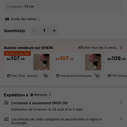
Longueur
:
13 cm
Guide des tailles
Quantité(s):
Autres vendeurs sur SHEIN
Afficher tous les 4 vendeurs
Prix le plus bas
107
107
109
DH
.00
DH
.72
DH
.00
Hao Shuo Jewelry
wanglidianzishangwu
YW cheng
Expédition à
Morocco
Livraison à seulement DH51.00
Estimation de livraison:
le 29 août et le 3 sept.
Les articles de cette catégorie ne peuvent être ni repris ni
échangés.