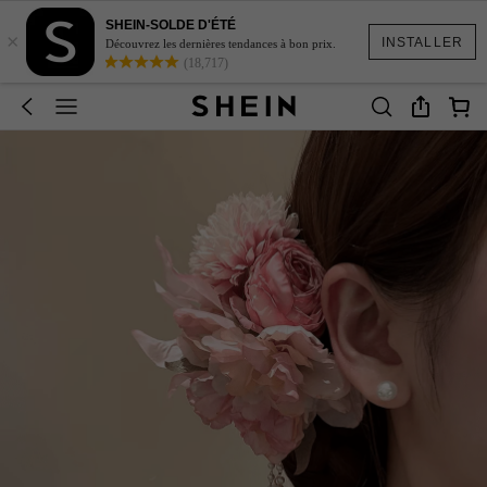
SHEIN-SOLDE D'ÉTÉ
×
INSTALLER
Découvrez les dernières tendances à bon prix.
(18,717)