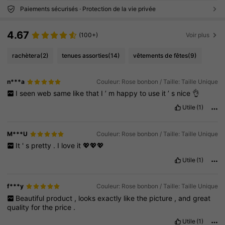
Paiements sécurisés · Protection de la vie privée
4.67
(100+)
Voir plus
rachètera
(2)
tenues assorties
(14)
vêtements de fêtes
(9)
n***a
Couleur: Rose bonbon / Taille: Taille Unique
I
seen
web
same
like
that
I
’
m
happy
to
use
it
’
s
nice
👌
Utile
(1)
M***U
Couleur: Rose bonbon / Taille: Taille Unique
It
'
s
pretty
.
I
love
it
💖💖💖
Utile
(1)
f***y
Couleur: Rose bonbon / Taille: Taille Unique
Beautiful
product
,
looks
exactly
like
the
picture
,
and
great
quality
for
the
price
.
Utile
(1)