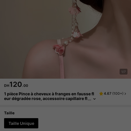
1/7
120
DH
.00
1 pièce Pince à cheveux à franges en fausse fl
4.67
(
100+
)
eur dégradée rose, accessoire capillaire fl
oral 3D polyvalent convenant pour le mari
age, la photographie, le port quotidien, l'extéri
eur, la plage, l'été, les vacances, les voyages, l
Taille
es pinces à cheveux, les festivals, les fêtes
Taille Unique